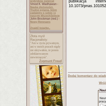
publikacja in
wybryków zwierząt
Vinod K. Wadhawan -
10.1073/pnas.10105
Nauka złożoności.
Trudne pytania, które
zadajemy o sobie i o
naszym Wszechświecie
John Brockman (red.) -
Nowy Renesans
Znajdź książkę..
Złota myśl
Racjonalisty:
"Ani w życiu prywatnym,
ani w moich pracach nigdy
nie ukrywałem, że jestem
zdeklarowanym
niewierzącym".
Zygmunt Freud
Dodaj komentarz do wiad
Wróć
Nauk
Neur
pracy