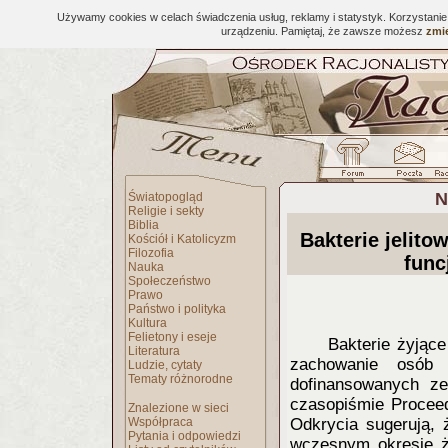
Używamy cookies w celach świadczenia usług, reklamy i statystyk. Korzystani
urządzeniu. Pamiętaj, że zawsze możesz
zmie
N
Światopogląd
Religie i sekty
Biblia
Bakterie jelito
Kościół i Katolicyzm
Filozofia
fun
Nauka
Społeczeństwo
Prawo
Państwo i polityka
Kultura
Felietony i eseje
Bakterie żyjące
Literatura
zachowanie osób
Ludzie, cytaty
Tematy różnorodne
dofinansowanych ze
czasopiśmie Proceed
Znalezione w sieci
Współpraca
Odkrycia sugerują, 
Pytania i odpowiedzi
wczesnym okresie ż