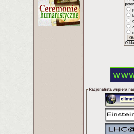
s
poten
p
k
c
z
n
Odda
Racjonalista wspiera na