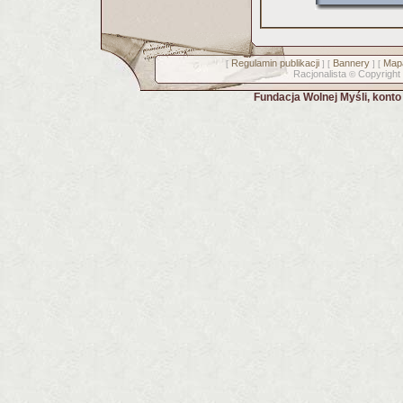
Regulamin publikacji
Bannery
Mapa
[
] [
] [
Racjonalista
Copyright
©
Fundacja Wolnej Myśli, kont