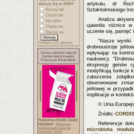
artykułu, dr Roc
skoczy się w 2026?
Sztokholmskiego Ins
Raczej tak
Chyba tak
Analiza aktyw
Nie wiem
ujawniła różnice 
Chyba nie
uczenie się, pamięć 
Raczej nie
"Nasze wyniki 
Oddano 122 głosów.
drobnoustroje jeli
wpływając na kontro
Chcesz wiedzieć więcej?
Zamów dobrą książkę.
naukowcy. "Drobnous
Propozycje Racjonalisty:
ekspresję genów r
modyfikują funkcje 
zaburzenia żołądk
obserwowane zmian
jelitowej w przypad
implikacje w kontekś
© Unia Europej
Źródło:
CORDI
Francesca Gould, David
Referencje dok
Haviland -
Dlaczego
mrówkojady boją się
microbiota modul
mrówek? Zbiór