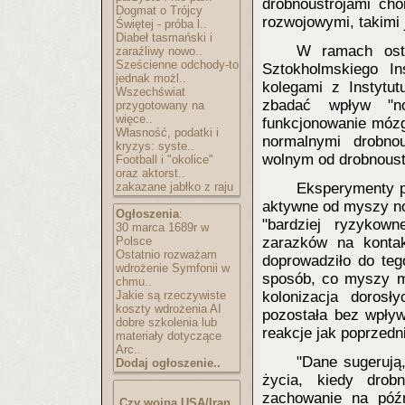
drobnoustrojami cho
Dogmat o Trójcy
rozwojowymi, takimi 
Świętej - próba l..
Diabeł tasmański i
W ramach osta
zaraźliwy nowo..
Sześcienne odchody-to
Sztokholmskiego I
jednak możl..
kolegami z Instytu
Wszechświat
zbadać wpływ "no
przygotowany na
więce..
funkcjonowanie móz
Własność, podatki i
normalnymi drobno
kryzys: syste..
wolnym od drobnoust
Football i "okolice"
oraz aktorst..
zakazane jabłko z raju
Eksperymenty p
aktywne od myszy no
Ogłoszenia
:
"bardziej ryzykow
30 marca 1689r w
Polsce
zarazków na konta
Ostatnio rozważam
doprowadziło do teg
wdrożenie Symfonii w
sposób, co myszy ma
chmu..
Jakie są rzeczywiste
kolonizacja doros
koszty wdrożenia AI
pozostała bez wpływ
dobre szkolenia lub
reakcje jak poprzedn
materiały dotyczące
Arc..
"Dane sugerują
Dodaj ogłoszenie..
życia, kiedy drobn
zachowanie na późn
Czy wojna USA/Iran