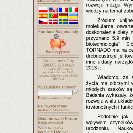
Listy od czytelników
rozwoju mózgu. Wyn
wiedzy na temat zab
Źródłem unij
molekularne otwart
Fundusz Racjonalisty
doskonalenia diety 
przyznano 5,9 mln 
biotechnologia" 
TORNADO ma na celu 
Wesprzyj nas..
drobnoustroje jelito
Zarejestrowaliśmy
inne układy narząd
298.605.110
wizyt
2013 r.
Ponad 1062 autorów
napisało
dla nas 7343
tekstów.
Zajęłyby one 28930
Wiadomo, że ś
stron A4
życia ma olbrzymi w
Wyszukaj na stronach:
młodych ssaków są k
Badania wykazały, ż
Kryteria szczegółowe
rozwoju wielu układ
Najnowsze strony..
krwionośnych i funkc
Archiwum streszczeń..
Podobnie jak 
Ostatnie wątki Forum
:
wpływem czynników
iluzja wolności
Wzór na liczby
urodzeniu. Nauk
parzyste i nie par..