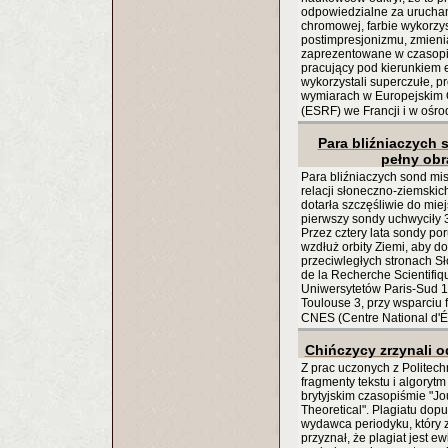
odpowiedzialne za urucham
chromowej, farbie wykorzy
postimpresjonizmu, zmienia
zaprezentowane w czasopiś
pracujący pod kierunkiem e
wykorzystali superczułe, p
wymiarach w Europejskim
(ESRF) we Francji i w ośr
Para bliźniaczych 
pełny obr
Para bliźniaczych sond m
relacji słoneczno-ziemskich
dotarła szczęśliwie do mie
pierwszy sondy uchwyciły 
Przez cztery lata sondy po
wzdłuż orbity Ziemi, aby d
przeciwległych stronach S
de la Recherche Scientifi
Uniwersytetów Paris-Sud 11,
Toulouse 3, przy wsparciu 
CNES (Centre National d'
Chińczycy zrzynali 
Z prac uczonych z Politec
fragmenty tekstu i algoryt
brytyjskim czasopiśmie "Jo
Theoretical". Plagiatu dopuś
wydawca periodyku, który zna
przyznał, że plagiat jest e