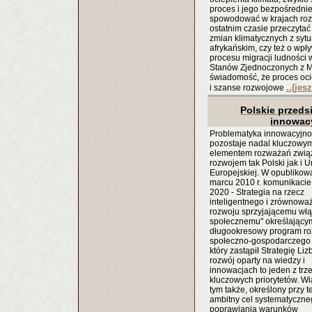
proces i jego bezpośredni
spowodować w krajach rozw
ostatnim czasie przeczyta
zmian klimatycznych z sytu
afrykańskim, czy też o wp
procesu migracji ludności 
Stanów Zjednoczonych z M
świadomość, że proces oci
..(jes
i szanse rozwojowe
Polskie przeds
innowac
Problematyka innowacyjnoś
pozostaje nadal kluczowy
elementem rozważań zwią
rozwojem tak Polski jak i Un
Europejskiej. W opubliko
marcu 2010 r. komunikacie
2020 - Strategia na rzecz
inteligentnego i zrównow
rozwoju sprzyjającemu wł
społecznemu" określający
długookresowy program ro
społeczno-gospodarczego 
który zastąpił Strategię Li
rozwój oparty na wiedzy i
innowacjach to jeden z trz
kluczowych priorytetów. Wi
tym także, określony przy te
ambitny cel systematyczne
poprawiania warunków