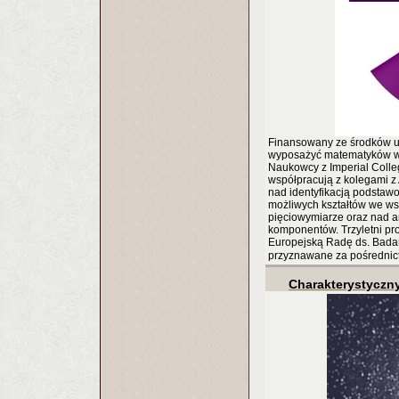
Finansowany ze środków u
wyposażyć matematyków w i
Naukowcy z Imperial Colleg
współpracują z kolegami z A
nad identyfikacją podsta
możliwych kształtów we wsze
pięciowymiarze oraz nad 
komponentów. Trzyletni pro
Europejską Radę ds. Badań
przyznawane za pośredni
Charakterystyczn