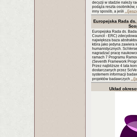
decyzji w stadzie należy ra
podąża reszta osobników, 
..(jes
inny sposób, a jeśli
Europejska Rada ds
Sco
Europejska Rada ds. Bad
Council - ERC) zdecydował
największa baza abstrakto
która jako jedyna zawiera i
humanistycznych. SciVers
nagradzać pracę naukowcó
ramach 7 Programu Ramow
(Seventh Framework Progr
Przez najbliższe 4 lata ko
dostarczanych przez SciVe
systemem informacji bada
..(
projektów badawczych
Układ okreso