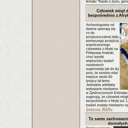
tematu "Nauki o życiu, gen
Człowiek mógł d
bezpośrednio z Afryk
Archeologowie od
dawna spierają się
co do
przypuszczalnej daty
pierwszego przejścia
współczesnego
człowieka z Afryki na
Półwysep Arabski,
choć wyniki
większości badań
naukowych
sugerowały jak do tej
pory, że exodus miał
miejsce około 60
tysięcy lat temu.
Jednakże artefakty
wykopane niedawno
w Zjednoczonych Emiratach 
sugerują, że człowiek mógł
bezpośrednio z Afryki już 1
badań zostały niedawno o
(jeszcze 3610)
»
To samo zachowanie
dorosłych