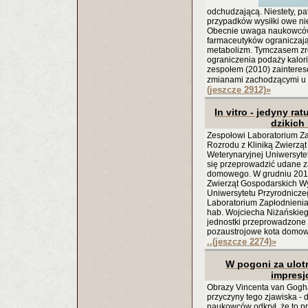
odchudzającą. Niestety, p
przypadków wysiłki owe ni
Obecnie uwaga naukowców
farmaceutyków ograniczają
metabolizm. Tymczasem zr
ograniczenia podaży kalori
zespołem (2010) zaintereso
zmianami zachodzącymi u
(jeszcze 2912)
»
In vitro - jedyny r
dzikich
Zespołowi Laboratorium Z
Rozrodu z Kliniką Zwierzą
Weterynaryjnej Uniwersyte
się przeprowadzić udane z
domowego. W grudniu 2010
Zwierząt Gospodarskich W
Uniwersytetu Przyrodnicze
Laboratorium Zapłodnienia
hab. Wojciecha Niżańskieg
jednostki przeprowadzone 
pozaustrojowe kota domowe
..(jeszcze 2274)
»
W pogoni za ulot
impresj
Obrazy Vincenta van Gogha 
przyczyny tego zjawiska - 
naukowców odkrył, że to p