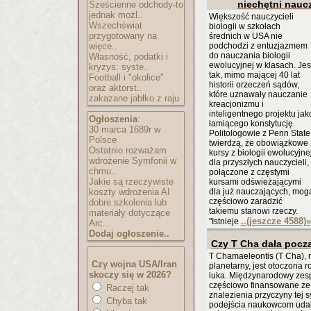
niechętni nauc
Sześcienne odchody-to
jednak możl..
Większość nauczycieli
Wszechświat
biologii w szkołach
przygotowany na
średnich w USA nie
więce..
podchodzi z entuzjazmem
do nauczania biologii
Własność, podatki i
ewolucyjnej w klasach. Jes
kryzys: syste..
tak, mimo mającej 40 lat
Football i "okolice"
historii orzeczeń sądów,
oraz aktorst..
które uznawały nauczanie
zakazane jabłko z raju
kreacjonizmu i
inteligentnego projektu jak
Ogłoszenia
:
łamiącego konstytucję.
30 marca 1689r w
Politologowie z Penn State
Polsce
twierdzą, że obowiązkowe
Ostatnio rozważam
kursy z biologii ewolucyjne
wdrożenie Symfonii w
dla przyszłych nauczycieli,
chmu..
połączone z częstymi
Jakie są rzeczywiste
kursami odświeżającymi
koszty wdrożenia AI
dla już nauczających, mog
częściowo zaradzić
dobre szkolenia lub
takiemu stanowi rzeczy.
materiały dotyczące
..(jeszcze 4588)
»
"Istnieje
Arc..
Dodaj ogłoszenie..
Czy T Cha dała pocz
T Chamaeleontis (T Cha), 
Czy wojna USA/Iran
planetarny, jest otoczona 
skoczy się w 2026?
luka. Międzynarodowy zesp
częściowo finansowane ze 
Raczej tak
znalezienia przyczyny tej s
Chyba tak
podejścia naukowcom udało