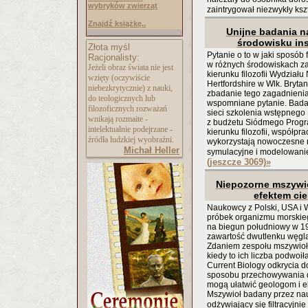
wybryków zwierząt
zaintrygował niezwykły kszt
Znajdź książkę..
Unijne badania 
środowisku in
Złota myśl
Pytanie o to w jaki sposób
Racjonalisty:
w różnych środowiskach za
Jeżeli obraz świata nie jest
kierunku filozofii Wydzia
wzięty (oczywiście
Hertfordshire w Wlk. Bryta
niebezkrytycznie) z nauki,
zbadanie tego zagadnienia
do teologicznych lub
wspomniane pytanie. Badan
filozoficznych rozważań
sieci szkolenia wstępnego
wnikają rozmaite -
z budżetu Siódmego Prog
intelektualnie podejrzane -
kierunku filozofii, współpr
źródła ludzkiej wyobraźni.
wykorzystają nowoczesne na
Michał Heller
symulacyjne i modelowanie
(jeszcze 3069)
»
Niepozorne mszywio
efektem ci
Naukowcy z Polski, USA i Wl
próbek organizmu morskie
na biegun południowy w 190
zawartość dwutlenku węgla
Zdaniem zespołu mszywioły 
kiedy to ich liczba podwoi
Current Biology odkrycia d
sposobu przechowywania d
mogą ułatwić geologom i 
Mszywioł badany przez nauko
odżywiający się filtracyjnie