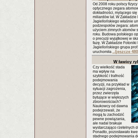
Od 2008 roku polscy fizyc
optycznego zegara atomow
dokładności, mylącego się 
miliardów lat. W Zakładzie 
Jagiellońskiego właśnie ur
podzespołów zegara: atom
użyciem zimnych atomów st
roku. Budowa polskiego o
o precyzji wyjątkowej w sk
fazę. W Zakładzie Fotoniki 
Jagiellońskiego grupa prof
..(jeszcze 480
uruchomiła
W ławicy ry
Czy wielkość stada
ma wpływ na
szybkość i trafność
podejmowania
decyzji, na przykład w
sytuacji zagrożenia,
przez zwierzęta
bytujące w większych
zbiorowościach?
Naukowcy od dawna
podejrzewali, że
mogą tu zachodzić
pewne powiązania,
ale nadal brakuje
wystarczająco rzetelnych 
Ponadto, pozostawało kwest
stadnego podejmowania dec