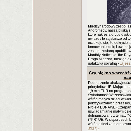
Międzynarodowy zespół ast
Andromedy, naszą bliską s
które nakreśla gruby dysk 
gwiazdy te są starsze od t
oczekuje się, że odkrycie 
formowaniem się i ewolucją
zespołu zostaną opubliko
Monthly Notices of the Roy
Droga Mleczna, nasz galak
..(jes
galaktyką spiralną -
Czy piękno wszechśw
nau
Podnoszenie atrakcyjności 
priorytetów UE. Mając to n
1,9 mln EUR na program 
Świadomość Wszechświata
wśród małych dzieci w wiek
pokrzywdzonych przez los,
Projekt EUNAWE (Czerpani
uświadamianie małym dziec
dofinansowany z tematu 
(7PR) UE. W ciągu trzech
wśród dzieci zainteresowa
3917)
»