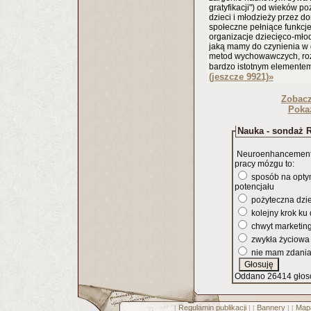
gratyfikacji") od wieków 
dzieci i młodzieży przez do
społeczne pełniące funkcje
organizacje dziecięco-młod
jaką mamy do czynienia w 
metod wychowawczych, rozw
bardzo istotnym elemente
(jeszcze 9921)
»
Zobac
Pokaż
Nauka - sondaż R
Neuroenhancement,
pracy mózgu to:
sposób na opty
potencjału
pożyteczna dzi
kolejny krok ku
chwyt marketin
zwykła życiowa
nie mam zdani
Oddano 26414 głos
Regulamin publikacji
Bannery
Mapa
[
] [
] [