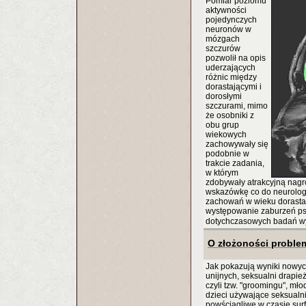
Pomiar poziomu
aktywności
pojedynczych
neuronów w
mózgach
szczurów
pozwolił na opis
uderzających
różnic między
dorastającymi i
dorosłymi
szczurami, mimo
że osobniki z
obu grup
wiekowych
zachowywały się
podobnie w
trakcie zadania,
w którym
zdobywały atrakcyjną nagr
wskazówkę co do neurolog
zachowań w wieku dorastan
występowanie zaburzeń psy
dotychczasowych badań w
O złożoności proble
Jak pokazują wyniki nowy
unijnych, seksualni drapie
czyli tzw. "groomingu", mło
dzieci używające seksualni
powściągliwe w czasie surf