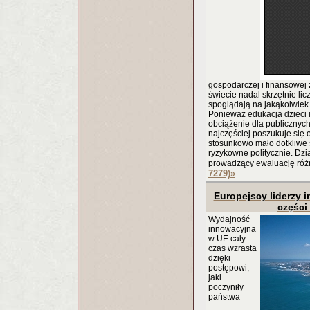
gospodarczej i finansowej
świecie nadal skrzętnie licz
spoglądają na jakąkolwiek
Ponieważ edukacja dzieci 
obciążenie dla publicznych
najczęściej poszukuje się 
stosunkowo mało dotkliwe s
ryzykowne politycznie. Dzi
prowadzący ewaluację róż
7279)
»
Europejscy liderzy 
części
Wydajność
innowacyjna
w UE cały
czas wzrasta
dzięki
postępowi,
jaki
poczyniły
państwa