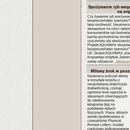
Spożywanie ryb-weg
na or
Czy żywienie ryb warzywam
bezpieczeństwo żywności? 
taka możliwość. Naukowc
akwapasze na rzecz optyma
konsumentów ryb hodowlan
karmę pochodzenia morskieg
uszczerbku dla właściwoś
Projekt AQUAMAX otrzymał 
bezpieczeństwo żywności
UE. Zespół AQUAMAX, prac
Krajowego Instytutu Żywie
..(jeszcz
zalety odżywcze
Milowy krok w posz
Naukowcy policzyli atomy
w krysztale krzemu z
niespotykaną dotychczas
dokładnością, czyniąc
ogromny krok naprzód w
staraniach zmierzających
do zdefiniowania
kilograma (kg) na
podstawie stałych
fizycznych. Prace, których
wyniki opublikowano w
czasopiśmie Physical
Review Letters, zostały
częściowo dofinansowane