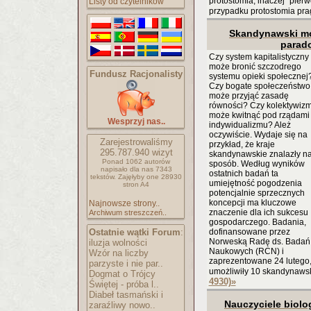
protostomia, inaczej "pierw
Listy od czytelników
przypadku protostomia pra
Skandynawski mo
parad
Czy system kapitalistyczny
może bronić szczodrego
Fundusz Racjonalisty
systemu opieki społecznej
Czy bogate społeczeństwo
może przyjąć zasadę
równości? Czy kolektywiz
może kwitnąć pod rządami
Wesprzyj nas..
indywidualizmu? Ależ
oczywiście. Wydaje się na
Zarejestrowaliśmy
przykład, że kraje
295.787.940
wizyt
skandynawskie znalazły na
Ponad 1062 autorów
sposób. Według wyników
napisało
dla nas 7343
ostatnich badań ta
tekstów.
Zajęłyby one 28930
umiejętność pogodzenia
stron A4
potencjalnie sprzecznych
koncepcji ma kluczowe
Najnowsze strony..
znaczenie dla ich sukcesu
Archiwum streszczeń..
gospodarczego. Badania,
Ostatnie wątki Forum
:
dofinansowane przez
Norweską Radę ds. Badań
iluzja wolności
Naukowych (RCN) i
Wzór na liczby
zaprezentowane 24 lutego
parzyste i nie par..
umożliwiły 10 skandynaws
Dogmat o Trójcy
4930)
»
Świętej - próba l..
Diabeł tasmański i
Nauczyciele biolo
zaraźliwy nowo..