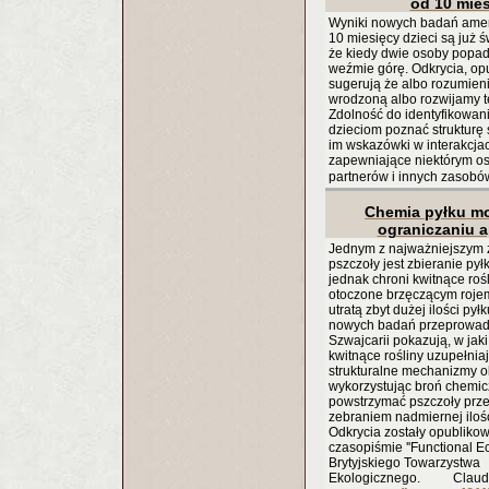
od 10 mies
Wyniki nowych badań amer
10 miesięcy dzieci są już 
że kiedy dwie osoby popad
weźmie górę. Odkrycia, op
sugerują że albo rozumieni
wrodzoną albo rozwijamy 
Zdolność do identyfikowan
dzieciom poznać strukturę
im wskazówki w interakcjac
zapewniające niektórym os
partnerów i innych zasob
Chemia pyłku mo
ograniczaniu a
Jednym z najważniejszym
pszczoły jest zbieranie pył
jednak chroni kwitnące roś
otoczone brzęczącym roje
utratą zbyt dużej ilości pył
nowych badań przeprowa
Szwajcarii pokazują, w jak
kwitnące rośliny uzupełnia
strukturalne mechanizmy 
wykorzystując broń chemic
powstrzymać pszczoły prz
zebraniem nadmiernej ilośc
Odkrycia zostały opubliko
czasopiśmie ''Functional Ec
Brytyjskiego Towarzystwa
Ekologicznego. Claudi