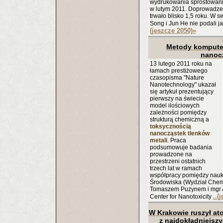
wydrukowania sprostowania
w lutym 2011. Doprowadze
trwało blisko 1,5 roku. W sw
Song i Jun He nie podali j
(jeszcze 2050)
»
Metody kompute
nanoc
13 lutego 2011 roku na
łamach prestiżowego
czasopisma "Nature
Nanotechnology" ukazał
się artykuł prezentujący
pierwszy na świecie
model ilościowych
zależności pomiędzy
strukturą chemiczną a
toksycznością
nanocząstek tlenków
metali
. Praca
podsumowuje badania
prowadzone na
przestrzeni ostatnich
trzech lat w ramach
współpracy pomiędzy nau
Środowiska (Wydział Chem
Tomaszem Puzynem i mgr Ag
..(
Center for Nanotoxicity
W Krakowie ruszył at
z najdokładniejsz