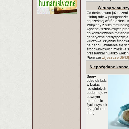
Wirusy w cukrz
Od dość dawna już uczeni 
istotną rolę w patogenezie 
najczęściej wśród dzieci i 
związany z autoimmunolo
wysepek trzustkowych prod
do kontrolowania metaboli
genetyczne predyspozycje 
kluczowe, czynniki środow
pełnego ujawnienia się sch
środowiskowych mieściła si
przesłankach, jakkolwiek 
..(jeszcze 3643)
Pierwsze
Niepożądane konsek
Spory
odsetek ludzi
w krajach
rozwiniętych
podejmuje w
pewnym
momencie
życia wysiłek
przejścia na
dietę