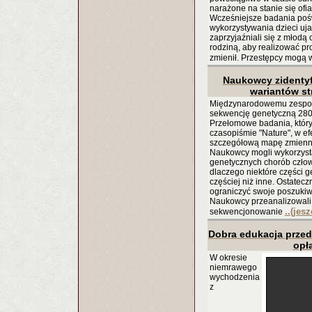
narażone na stanie się ofi
Wcześniejsze badania poś
wykorzystywania dzieci uja
zaprzyjaźniali się z młodą 
rodziną, aby realizować pro
zmienił. Przestępcy mogą
Naukowcy zidentyf
wariantów st
Międzynarodowemu zespoło
sekwencję genetyczną 2800
Przełomowe badania, który
czasopiśmie "Nature", w e
szczegółową mapę zmiennoś
Naukowcy mogli wykorzyst
genetycznych chorób człow
dlaczego niektóre części 
częściej niż inne. Ostatecz
ograniczyć swoje poszukiw
Naukowcy przeanalizowali
..(jes
sekwencjonowanie
Dobra edukacja przed
opł
W okresie
niemrawego
wychodzenia
z