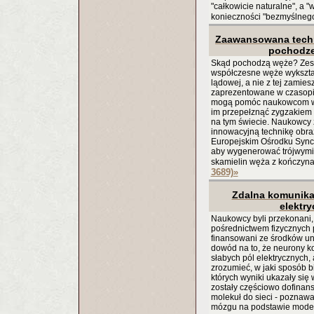
"całkowicie naturalne", a "
konieczności "bezmyślnego
Zaawansowana techn
pochodze
Skąd pochodzą węże? Zesp
współczesne węże wykształc
lądowej, a nie z tej zamies
zaprezentowane w czasopiś
mogą pomóc naukowcom w p
im przepełznąć zygzakiem r
na tym świecie. Naukowcy z
innowacyjną technikę obr
Europejskim Ośrodku Sync
aby wygenerować trójwymia
skamielin węża z kończyna
3689)
»
Zdalna komunika
elektr
Naukowcy byli przekonani,
pośrednictwem fizycznych
finansowani ze środków un
dowód na to, że neurony k
słabych pól elektrycznych
zrozumieć, w jaki sposób b
których wyniki ukazały się
zostały częściowo dofina
molekuł do sieci - poznawan
mózgu na podstawie modeli