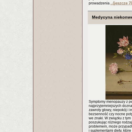
..(jeszcze 7
prowadzenia
Medycyna niekonwe
Symptomy menopauzy z pe
najprzyjemniejszych doznań
zawroty głowy, niepokój i 
bezsenność czy nocne poty
we znaki. W związku z tym n
poszukując różnego rodzaj
problemem, może przypadk
i suplementami diety, które 