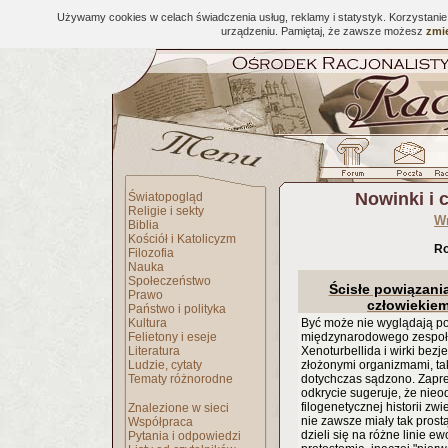
Używamy cookies w celach świadczenia usług, reklamy i statystyk. Korzystani
urządzeniu. Pamiętaj, że zawsze możesz
zmie
Nowinki i 
Światopogląd
Religie i sekty
W
Biblia
Kościół i Katolicyzm
Ro
Filozofia
Nauka
Społeczeństwo
Ścisłe powiązani
Prawo
człowiekie
Państwo i polityka
Kultura
Być może nie wyglądają p
Felietony i eseje
międzynarodowego zespołu
Literatura
Xenoturbellida i wirki bezj
Ludzie, cytaty
złożonymi organizmami, taki
Tematy różnorodne
dotychczas sądzono. Zapr
odkrycie sugeruje, że nieo
filogenetycznej historii zw
Znalezione w sieci
nie zawsze miały tak prost
Współpraca
dzieli się na różne linie 
Pytania i odpowiedzi