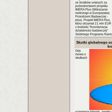
ze środków unijnych za
pośrednictwem projektu
IMERA Plus (Wdrażanie
metrologii w Europejskiej
Przestrzeni Badawczej -
plus). Projekt IMERA Plus,
który otrzymał 21 mln EUR
z budżetu "Koordynacja
działalności badawczej"
Siódmego Programu Ram
Skutki globalnego o
kr
Gdy
mowa o
skutkach
ocieplenia klimatu, zwykło 