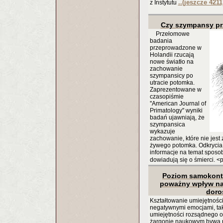
..(jeszcze 4211
z Instytutu
Czy szympansy pr
Przełomowe
badania
przeprowadzone w
Holandii rzucają
nowe światło na
zachowanie
szympansicy po
utracie potomka.
Zaprezentowane w
czasopiśmie
''American Journal of
Primatology'' wyniki
badań ujawniają, że
szympansica
wykazuje
zachowanie, które nie jes
żywego potomka. Odkrycia
informacje na temat sposob
dowiadują się o śmierci. <p
Poziom samokontr
poważny wpływ na
doro
Kształtowanie umiejętnośc
negatywnymi emocjami, tak
umiejętności rozsądnego o
żargonie naukowym bywa n