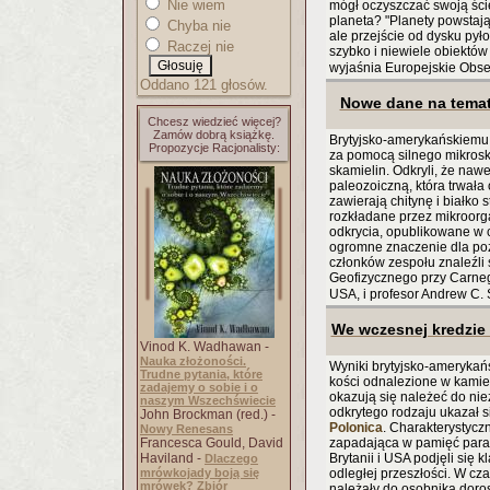
Nie wiem
mógł oczyszczać swoją ści
planeta? "Planety powstaj
Chyba nie
ale przejście od dysku py
Raczej nie
szybko i niewiele obiektów
wyjaśnia Europejskie Obs
Oddano 121 głosów.
Nowe dane na temat
Chcesz wiedzieć więcej?
Zamów dobrą książkę.
Brytyjsko-amerykańskiemu
Propozycje Racjonalisty:
za pomocą silnego mikrosk
skamielin. Odkryli, że nawe
paleozoiczną, która trwała
zawierają chitynę i białko 
rozkładane przez mikroorg
odkrycia, opublikowane w
ogromne znaczenie dla poz
członków zespołu znaleźli
Geofizycznego przy Carnegi
USA, i profesor Andrew C. 
We wczesnej kredzie 
Vinod K. Wadhawan -
Nauka złożoności.
Wyniki brytyjsko-amerykań
Trudne pytania, które
kości odnalezione w kamie
zadajemy o sobie i o
okazują się należeć do n
naszym Wszechświecie
odkrytego rodzaju ukazał 
John Brockman (red.) -
Polonica
. Charakterystyc
Nowy Renesans
Francesca Gould, David
zapadająca w pamięć para 
Haviland -
Brytanii i USA podjęli się 
Dlaczego
mrówkojady boją się
odległej przeszłości. W cza
mrówek? Zbiór
należały do osobnika dor