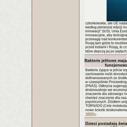
członkowskie, ale UE nadal
według pierwszej edycji no
innowacji" (IUS). Unia Eur
innowacyjne, aby dościgną
przewagę nad konkurentami,
Rosją tam gdzie to możliw
przed Indiami i Rosją, to cz
które depczą jej po piętach
Bakterie jelitowe maj
funcjonow
Bakterie żyjące w jelicie 
zachowanie osób dorosłyc
dofinansowanych ze środkó
w czasopiśmie Proceedings
(PNAS). Odkrycia sugerują, 
drobnoustroje we wczesny
znaczenie dla zdrowego r
również znaczenie dla nas
psychicznych. Źródłem unij
TORNADO (Cele molekularne 
nowe ścieżki doskonalenia 
3850)
»
Dzieci posiadają świ