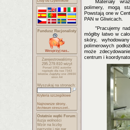
Listy od czytelników
Materiały wra
polimery, mogą st
Powstają one w Cen
PAN w Gliwicach.
"Pracujemy nad
Fundusz Racjonalisty
mógłby łatwo w cało
skóry, wyhodowany
polimerowych podłoż
Wesprzyj nas..
może zdecydowanie
centrum i koordynato
Zarejestrowaliśmy
295.279.810
wizyt
Ponad 1062 autorów
napisało
dla nas 7343
tekstów.
Zajęłyby one 28930
stron A4
Wyszukaj na stronach:
Kryteria szczegółowe
Najnowsze strony..
Archiwum streszczeń..
Ostatnie wątki Forum
:
iluzja wolności
Wzór na liczby
parzyste i nie par..