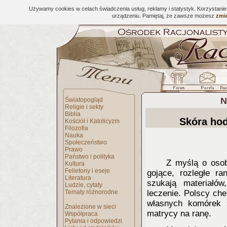
Używamy cookies w celach świadczenia usług, reklamy i statystyk. Korzystani
urządzeniu. Pamiętaj, że zawsze możesz
zmie
N
Światopogląd
Religie i sekty
Biblia
Skóra ho
Kościół i Katolicyzm
Filozofia
Nauka
Społeczeństwo
Prawo
Państwo i polityka
Z myślą o osob
Kultura
Felietony i eseje
gojące, rozległe r
Literatura
szukają materiałó
Ludzie, cytaty
Tematy różnorodne
leczenie. Polscy che
własnych komórek s
Znalezione w sieci
matrycy na ranę.
Współpraca
Pytania i odpowiedzi