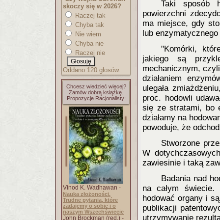
Taki sposób 
skoczy się w 2026?
powierzchni zdecyd
Raczej tak
ma miejsce, gdy st
Chyba tak
lub enzymatycznego 
Nie wiem
Chyba nie
"Komórki, któ
Raczej nie
jakiego są przyk
mechanicznym, czyli
Oddano 120 głosów.
działaniem enzymó
Chcesz wiedzieć więcej?
ulegała zmiażdżeniu
Zamów dobrą książkę.
proc. hodowli udawa
Propozycje Racjonalisty:
się ze stratami, bo
działamy na hodowan
powoduje, że odchodz
Stworzone prze
W dotychczasowych
zawiesinie i taką za
Badania nad ho
na całym świecie. 
Vinod K. Wadhawan -
Nauka złożoności.
hodować organy i są 
Trudne pytania, które
zadajemy o sobie i o
publikacji patentow
naszym Wszechświecie
utrzymywanie rezult
John Brockman (red.) -