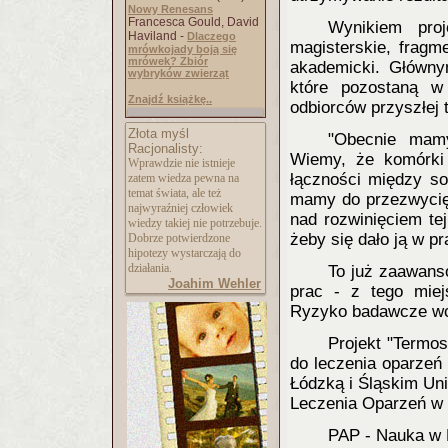
Nowy Renesans
Francesca Gould, David
Wynikiem proj
Haviland -
Dlaczego
magisterskie, fragme
mrówkojady boją się
mrówek? Zbiór
akademicki. Głównym
wybryków zwierząt
które pozostaną w
Znajdź książkę..
odbiorców przyszłej t
Złota myśl
"Obecnie mam
Racjonalisty:
Wiemy, że komórki 
Wprawdzie nie istnieje
łączności między so
zatem wiedza pewna na
temat świata, ale też
mamy do przezwycięż
najwyraźniej człowiek
nad rozwinięciem te
wiedzy takiej nie potrzebuje.
żeby się dało ją w p
Dobrze potwierdzone
hipotezy wystarczają do
działania.
To już zaawanso
Joahim Wehler
prac - z tego miej
Ryzyko badawcze wci
Projekt "Termos
do leczenia oparzeń 
Łódzką i Śląskim U
Leczenia Oparzeń w 
PAP - Nauka w 