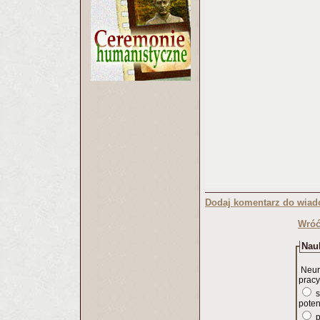
Dodaj komentarz do wiad
Wróć
Nauk
Neur
pracy
s
poten
p