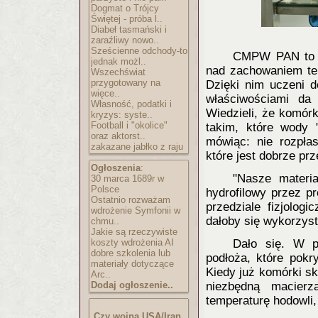
Dogmat o Trójcy
Świętej - próba l..
Diabeł tasmański i
zaraźliwy nowo..
Sześcienne odchody-to
CMPW PAN to o
jednak możl..
nad zachowaniem te
Wszechświat
przygotowany na
Dzięki nim uczeni d
więce..
właściwościami da
Własność, podatki i
Wiedzieli, że komórk
kryzys: syste..
Football i "okolice"
takim, które wody "
oraz aktorst..
mówiąc: nie rozpłas
zakazane jabłko z raju
które jest dobrze pr
Ogłoszenia
:
"Nasze materi
30 marca 1689r w
Polsce
hydrofilowy przez p
Ostatnio rozważam
przedziale fizjolog
wdrożenie Symfonii w
dałoby się wykorzyst
chmu..
Jakie są rzeczywiste
koszty wdrożenia AI
Dało się. W p
dobre szkolenia lub
podłoża, które pokr
materiały dotyczące
Kiedy już komórki sk
Arc..
Dodaj ogłoszenie..
niezbędną macier
temperaturę hodowli, 
Czy wojna USA/Iran