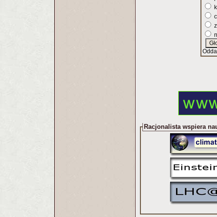
k
c
z
n
Odda
Racjonalista wspiera na