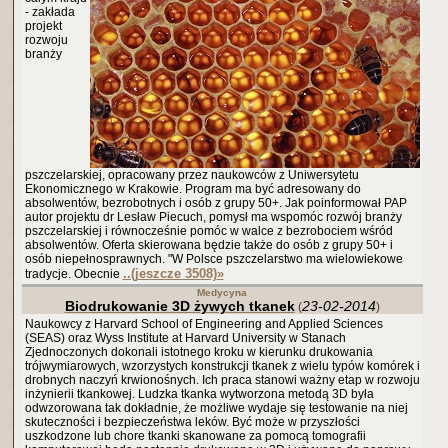
- zakłada
projekt
rozwoju
branży
pszczelarskiej, opracowany przez naukowców z Uniwersytetu
Ekonomicznego w Krakowie. Program ma być adresowany do
absolwentów, bezrobotnych i osób z grupy 50+. Jak poinformował PAP
autor projektu dr Lesław Piecuch, pomysł ma wspomóc rozwój branży
pszczelarskiej i równocześnie pomóc w walce z bezrobociem wśród
absolwentów. Oferta skierowana będzie także do osób z grupy 50+ i
osób niepełnosprawnych. "W Polsce pszczelarstwo ma wielowiekowe
..(jeszcze 3508)
»
tradycje. Obecnie
Medycyna
Biodrukowanie 3D żywych tkanek
23-02-2014
(
)
Naukowcy z Harvard School of Engineering and Applied Sciences
(SEAS) oraz Wyss Institute at Harvard University w Stanach
Zjednoczonych dokonali istotnego kroku w kierunku drukowania
trójwymiarowych, wzorzystych konstrukcji tkanek z wielu typów komórek i
drobnych naczyń krwionośnych. Ich praca stanowi ważny etap w rozwoju
inżynierii tkankowej. Ludzka tkanka wytworzona metodą 3D była
odwzorowana tak dokładnie, że możliwe wydaje się testowanie na niej
skuteczności i bezpieczeństwa leków. Być może w przyszłości
uszkodzone lub chore tkanki skanowane za pomocą tomografii