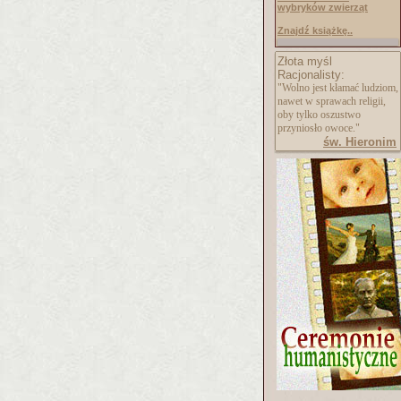
wybryków zwierząt
Znajdź książkę..
Złota myśl
Racjonalisty:
"Wolno jest kłamać ludziom,
nawet w sprawach religii,
oby tylko oszustwo
przyniosło owoce."
św. Hieronim