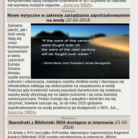
komputerowej będą następnie drukowane w 3D i używane do naprawy
..(jeszcze 5422)
»
lub wymiany zużytych organów.
Ekologia
Nowe wytyczne w zakresie zarządzania zapotrzebowaniem
na wodę
22-02-2014
(
)
Zarówno
jakość, jak i
ilość wody
stają się
coraz
trudniejszym
wyzwaniem
w wielu
częściach
Europy.
Zmiana
klimatu,
szybki wzrost
ludności i urbanizacja, malejące zasoby słodkiej wody i starzejąca się
infrastruktura odbijają się niekorzystnie na zaopatrzeniu w wodę.
Podczas gdy liczebność naszej populacji dynamicznie się zwiększa,
zasoby wody utrzymują się na stałym poziomie i są coraz bardziej
zanieczyszczane. Podaż rozmija się z popytem i trend ten ma się
utrzymać, bowiem szacuje się, że do roku 2025 globalne
..
zapotrzebowanie na wodę przekroczy jej dostępność o 56%. Już
(jeszcze 3491)
»
Różności
Starodruki z Biblioteki SGH dostępne w internecie
21-02-
(
2014
)
24 dzieła z XVI i początku XVII wieku stanowiące najcenniejszy fragment
kolekcji Biblioteki SGH zostały udostępnione w internecie. Wśród