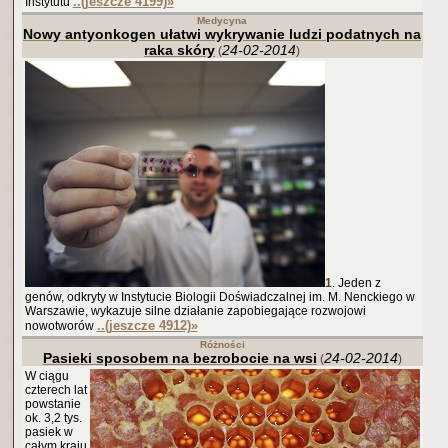
..(jeszcze 4199)
»
Instytutu
Medycyna
Nowy antyonkogen ułatwi wykrywanie ludzi podatnych na
raka skóry
24-02-2014
(
)
1
. Jeden z
genów, odkryty w Instytucie Biologii Doświadczalnej im. M. Nenckiego w
Warszawie, wykazuje silne działanie zapobiegające rozwojowi
..(jeszcze 4912)
»
nowotworów
Różności
Pasieki sposobem na bezrobocie na wsi
24-02-2014
(
)
W ciągu
czterech lat
powstanie
ok. 3,2 tys.
pasiek w
całym kraju