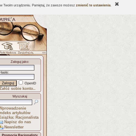
ne w Twoim urządzeniu. Pamiętaj, że zawsze możesz
zmienić te ustawienia
.
Zaloguj jako
:
Hasło
:
OpenID
Załóż sobie konto..
Wyszukaj
Wprowadzenie
Indeks artykułów
Książka: Racjonalista
Napisz do nas
Newsletter
Promocja Racjonalisty