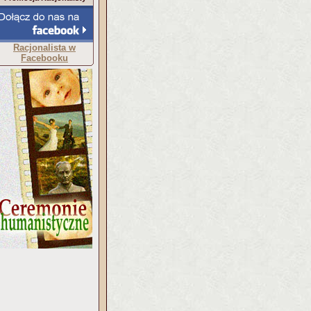
Racjonalista w
Facebooku