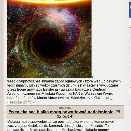
1
.
freedigitalphotos.net Istnienie zapór ogniowych - które według pewnych
teorii miałyby istnieć wokół czarnych dziur - jest właściwie wykluczane
przez teorię grawitacji Einsteina - uważają badacze z Centrum
Astronomicznego im. Mikołaja Kopernika PAN w Warszawie Wyniki
..
badań profesorów Marka Abramowicza, Włodzimierza Kluźniaka
(jeszcze 2575)
»
Biologia
Przeciekające białka mogą powodować nadciśnienie
28-
(
02-2014
)
Mutacja może spowodować, że pewne białka w błonie komórkowej
zaczynają przeciekać i do komórek dostaje się za dużo sodu. To
prowadzić może do nadciśnienia. Mechanizmy działania pompy