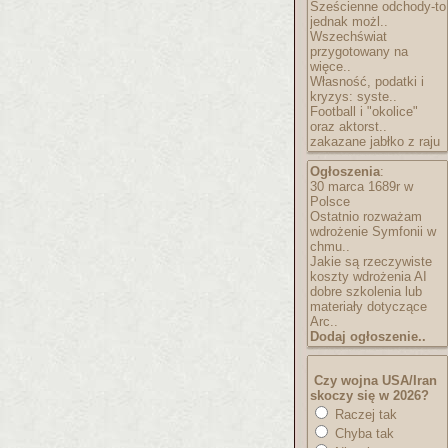
Sześcienne odchody-to
jednak możl..
Wszechświat
przygotowany na
więce..
Własność, podatki i
kryzys: syste..
Football i "okolice"
oraz aktorst..
zakazane jabłko z raju
Ogłoszenia
:
30 marca 1689r w
Polsce
Ostatnio rozważam
wdrożenie Symfonii w
chmu..
Jakie są rzeczywiste
koszty wdrożenia AI
dobre szkolenia lub
materiały dotyczące
Arc..
Dodaj ogłoszenie..
Czy wojna USA/Iran
skoczy się w 2026?
Raczej tak
Chyba tak