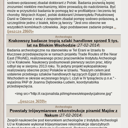
sodowo-potasowej zbadał doktorant z Polski. Badania pozwolą lepiej
zrozumieć niektóre mechanizmy, które prowadzą do nadciśnienia. Być
może w przyszłości badania te pomogą też w profilaktyce i leczeniu tej
choroby. Wojciech Kopeć, polski doktorant Uniwersytetu Południowej
Danii w Odense z wraz z zespołem zbadał pompę sodowo-potasową, a
szczególnie jedno z białek, które ją tworzy. "Jest ono obecne we
..
wszystkich komórkach człowieka. Jego podstawowe zadanie polega
(jeszcze 2860)
»
Archeologia
Krakowscy badacze tropią szlaki handlowe sprzed 5 tys.
lat na Bliskim Wschodzie
27-02-2014
(
)
Badania archeologiczne na stanowisku w Tel Erani w Izraelu to
kluczowe przedsięwzięcie w ramach projektu Trade Routes of the Near
East (TRoNE), realizowanego przez pracowników Instytutu Archeologii
UJ w Krakowie. Naukowcy podsumowali pierwszy sezon prac, który
odbył się w sierpniu 2013 roku. To jedyny projekt wykopaliskowy
realizowany obecnie przez Polaków w Izraelu. "Naszym celem jest
ustalenie przebiegu szlaków handlowych łączących Egipt z Bliskim
Wschodem w okresie wczesnego brązu I, czyli w IV tysiącleciu p.n.e." -
wyjaśnia PAP dr Joanna Dębowska-Ludwin, koordynatorka
przedsięwzięcia.
<img src="http://i.racjonalista.pl/img/news/ekspedycjatrone.jpg"
..(jeszcze 3659)
»
Archeologia
Powstały trójwymiarowe rekonstrukcje piramid Majów z
Nakum
27-02-2014
(
)
Zespół naukowców pod kierunkiem archeologów z Instytutu Archeologii
UJ w Krakowie wykonał trójwymiarowe rekonstrukcje starożytnych