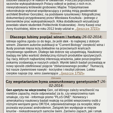
budowli badanych w Nakum w Gwatemali. Podczas poprzednich
sezonów wykopaliskowych Polacy odkryli w jednej z nich m.in.
niewyrabowany królewski grobowiec Majów. Trójwymiarowe
rekonstrukcje wykonał współpracujący z polską misją gwatemalski
architekt Breitner González, na podstawie rysunkowej i fotograficznej
dokumentacji przygotowanej przez Wiesława Koszkula - jednego z
kierowników prac wykopaliskowych. Kilka dodatkowych wizualizacji
powstało siłami studentek Politechniki Krakowskiej - Anny Kaseji oraz
..(jeszcze 3721)
»
Anny Kozińskiej, które w roku 2012 brały udział w
Różności
Dlaczego lubimy popijać winem i herbatą
26-02-2014
(
)
Istnieje ogólna zgoda co do tego, że jeśli stek - to najlepiej z dobrym
winem. Zdaniem autorów publikacji w "Current Biology" cierpkość wina i
tłusty posmak mięsa leżą dokładnie na przeciwnych krańcach
zmysłowego spektrum. Dlatego tak dobrze się uzupełniają. Naukowcy
badają nie tylko wartość dietetyczną różnych produktów spożywczych.
Są i tacy, których najbardziej interesują wrażenia, jakie poszczególne
pokarmy zostawiają w naszych ustach. Wyniki takich badań pozwalają w
nowy sposób zdefiniować pojęcie "zbilansowanego posiłku". Tłumaczą
też nasze żywieniowe nawyki - korzystne i niezbyt zdrowe. Lekko
..(jeszcze 1752)
»
cierpkie napoje (np. wino zawierające
Zdrowie
Czy wegetarianizm bywa uwarunkowany genetycznie?
26-
(
02-2014
)
Gen apetytu na wieprzowinę
Gen, od którego zależy wrażliwość na
niektóre zapachy, może odpowiadać za to, czy wieprzowina nam
smakuje, czy nie - informuje pismo "PLoS ONE". Norwescy i
amerykańscy naukowcy badali reakcję na próbki wieprzowiny osób z
różnymi wersjami genu OR7D4, odpowiedzialnego za receptor, który
pozwala wyczuwać androstenon. Związek ten występuje w mięsie
knurów - niekastrowanych samców świni. Zarówno zapach, jak i smak