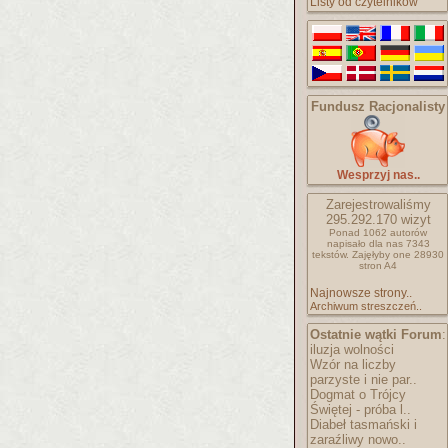
Listy od czytelników
Fundusz Racjonalisty
Wesprzyj nas..
Zarejestrowaliśmy
295.292.170
wizyt
Ponad 1062 autorów
napisało
dla nas 7343
tekstów.
Zajęłyby one 28930
stron A4
Najnowsze strony..
Archiwum streszczeń..
Ostatnie wątki Forum
:
iluzja wolności
Wzór na liczby
parzyste i nie par..
Dogmat o Trójcy
Świętej - próba l..
Diabeł tasmański i
zaraźliwy nowo..