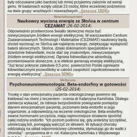
były odczuwane jako bardziej lub mniej przyjemny zależnie od wersji
genu. W badaniach wzięły udział 23 osoby, które wcześniej podzielono
..(jeszcze 1824)
»
na dwie grupy: wrażliwych i niewrażliwych
Materiałoznawstwo
Naukowcy wycisną energię ze Słońca w centrum
CEZAMAT
26-02-2014
(
)
Odpowiednio przetworzone światło słoneczne może być
niewyczerpanym źródłem energii elektrycznej. W warszawskim Centrum
Zaawansowanych Technologii i Materiałów (CEZAMAT) naukowcy będą
chcieli wycisnąć ze Słońca jak najwięcej energii, zwiększając wydajność
baterii słonecznych. Słońce, dzięki dokonaniom specjalistów w
dziedzinie fotowoltaiki, może stać się znakomitym, niewyczerpanym
źródłem energii elektrycznej. Ogniwa fotowoltaiczne absorbują
promieniowanie słoneczne, a w efekcie generują energię elektryczną.
"Już teraz pokrycie zaledwie 0,5 proc. powierzchni Polski ogniwami
fotowoltaicznymi pozwoliłoby w całości zaspokoić zapotrzebowanie na
..(jeszcze 5096)
»
energię elektryczną"
Medycyna
Psychoneuroimmunologia: Beta-endorfiny w gotowości
25-02-2014
(
)
Troskę o stan emocjonalny pacjenta onkologicznego powinno się
traktować na równi z leczeniem - ocenia dr Katarzyna Kamińska. Dlatego
zamierza wykazać, że istnieje bezpośrednie powiązanie pomiędzy
stanem emocjonalnym pacjenta, poziomem beta-endorfin w jego
organizmie, a odpowiedzią na leczenie onkologiczne. Beta-endorfiny,
zwane hormonami szczęścia, mają najmocniejsze działanie spośród
całej rodziny endorfin. "Ich poziom podnosi się, gdy jesteśmy szczęśliwi,
uśmierzają ból, pomagają walczyć ze stresem. W sytuacji choroby
oddziałują na układ odpornościowy człowieka, stymulując go do walki z
chorobą" - przypomina dr n. rol. Katarzyna Kamińska z Wojskowego