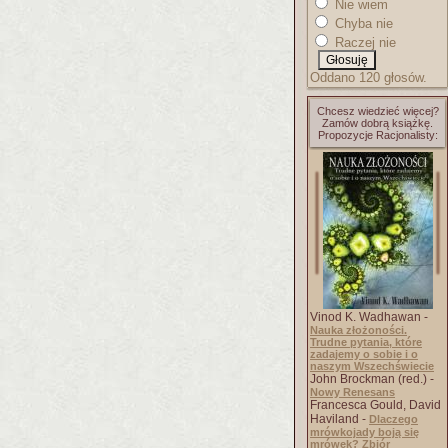
Nie wiem
Chyba nie
Raczej nie
Oddano 120 głosów.
Chcesz wiedzieć więcej?
Zamów dobrą książkę.
Propozycje Racjonalisty:
Vinod K. Wadhawan -
Nauka złożoności.
Trudne pytania, które
zadajemy o sobie i o
naszym Wszechświecie
John Brockman (red.) -
Nowy Renesans
Francesca Gould, David
Haviland -
Dlaczego
mrówkojady boją się
mrówek? Zbiór