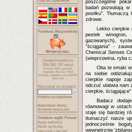
Listy od czytelników
poszczególne poka
badań pozwalają w 
posiłku". Tłumaczą 
zdrowe.
Lekko cierpkie
Fundusz Racjonalisty
pestek winogron,
gazowanych), syst
"ściągania" - zauw
Wesprzyj nas..
Chemical Senses Cen
(wieprzowina, ryba c
Zarejestrowaliśmy
299.260.787
wizyt
Oba te smaki wy
Ponad 1062 autorów
napisało
dla nas 7343
na siebie oddziału
tekstów.
Zajęłyby one 28930
stron A4
cierpkie napoje zap
odczuć ułatwia nam z
Wyszukaj na stronach:
cierpkie, ściągające"
Kryteria szczegółowe
Badacz dodaje
Najnowsze strony..
równowagi w ustach 
Archiwum streszczeń..
staje się bardziej 
Ostatnie wątki Forum
:
tłumaczyć nasze up
iluzja wolności
jednocześnie boga
Wzór na liczby
wewnętrznie 'zbilans
parzyste i nie par..