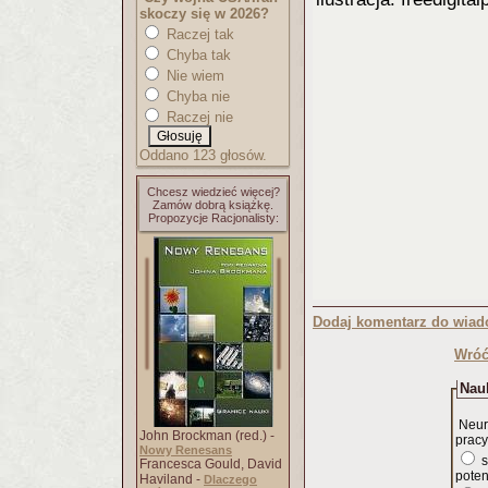
skoczy się w 2026?
Raczej tak
Chyba tak
Nie wiem
Chyba nie
Raczej nie
Oddano 123 głosów.
Chcesz wiedzieć więcej?
Zamów dobrą książkę.
Propozycje Racjonalisty:
Dodaj komentarz do wiad
Wróć
Nauk
Neur
John Brockman (red.) -
pracy
Nowy Renesans
s
Francesca Gould, David
poten
Haviland -
Dlaczego