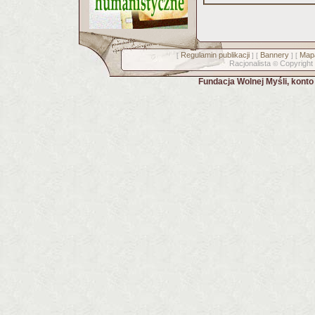
Regulamin publikacji
Bannery
Mapa
[
] [
] [
Racjonalista
Copyright
©
Fundacja Wolnej Myśli, kont