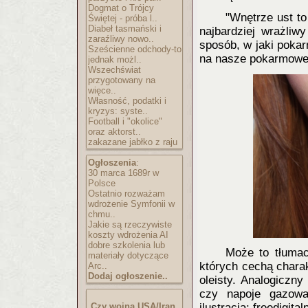
Dogmat o Trójcy
"Wnętrze ust t
Świętej - próba l..
Diabeł tasmański i
najbardziej wrażliw
zaraźliwy nowo..
sposób, w jaki poka
Sześcienne odchody-to
na nasze pokarmowe
jednak możl..
Wszechświat
przygotowany na
więce..
Własność, podatki i
kryzys: syste..
Football i "okolice"
oraz aktorst..
zakazane jabłko z raju
Ogłoszenia
:
30 marca 1689r w
Polsce
Ostatnio rozważam
wdrożenie Symfonii w
chmu..
Jakie są rzeczywiste
koszty wdrożenia AI
dobre szkolenia lub
Może to tłumac
materiały dotyczące
których cechą chara
Arc..
Dodaj ogłoszenie..
oleisty. Analogiczn
czy napoje gazowa
Czy wojna USA/Iran
ilustracja: freedigita