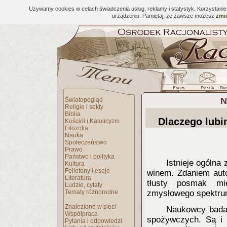
Używamy cookies w celach świadczenia usług, reklamy i statystyk. Korzystani
urządzeniu. Pamiętaj, że zawsze możesz
zmie
N
Światopogląd
Religie i sekty
Biblia
Dlaczego lubi
Kościół i Katolicyzm
Filozofia
Nauka
Społeczeństwo
Prawo
Państwo i polityka
Istnieje ogólna 
Kultura
Felietony i eseje
winem. Zdaniem auto
Literatura
tłusty posmak mi
Ludzie, cytaty
Tematy różnorodne
zmysłowego spektrum.
Znalezione w sieci
Naukowcy badaj
Współpraca
spożywczych. Są i t
Pytania i odpowiedzi