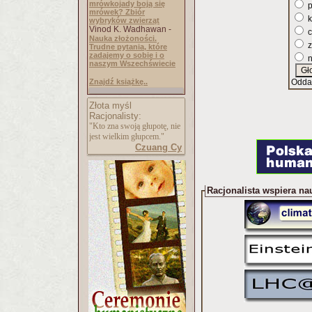
mrówkojady boją się
p
mrówek? Zbiór
k
wybryków zwierząt
Vinod K. Wadhawan -
c
Nauka złożoności.
z
Trudne pytania, które
zadajemy o sobie i o
n
naszym Wszechświecie
Znajdź książkę..
Odda
Złota myśl
Racjonalisty:
"Kto zna swoją głupotę, nie
jest wielkim głupcem."
Czuang Cy
Racjonalista wspiera na