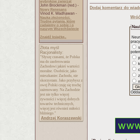
wybryków zwierząt
John Brockman (red.) -
Dodaj komentarz do wiad
Nowy Renesans
Vinod K. Wadhawan -
Wróć
Nauka złożoności.
Trudne pytania, które
zadajemy o sobie i o
Nauk
naszym Wszechświecie
Znajdź książkę..
Neur
pracy
Złota myśl
s
poten
Racjonalisty:
"Słyszę czasami, że Polska
p
ma do zaoferowania
k
Zachodowi jakieś wartości
c
moralne. Osobiście, jako
mieszkaniec Zachodu, nie
z
skorzystam. Jako przybysz z
n
owej Polski czuję się trochę
zażenowany. Na Zachodzie
Odda
jest nie tylko więcej
żywności i więcej dobrych
towarów technicznych,
więcej jest również miłości
bliźniego."
Andrzej Koraszewski