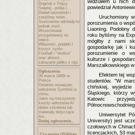
widziałem u nich d
Dogmat o Trójcy
powiedział Antoniewi
Świętej - próba l..
Diabeł tasmański i
Uruchomiony w 
zaraźliwy nowo..
Sześcienne odchody-to
porozumienia o wspó
jednak możl..
Liaoning. Podobny d
Wszechświat
roku byliśmy na Exp
przygotowany na
więce..
mógłby z nami sku
Własność, podatki i
gospodarkę jak i ku
kryzys: syste..
porozumienie o ws
Football i "okolice"
oraz aktorst..
kulturze i gospodar
zakazane jabłko z raju
Marszałkowskiego w
Ogłoszenia
:
Efektem tej ws
30 marca 1689r w
Polsce
studentów. "W marc
Ostatnio rozważam
chińskiej, wyjedzie
wdrożenie Symfonii w
Śląskiego, którzy w
chmu..
Jakie są rzeczywiste
Katowic przyje
koszty wdrożenia AI
Północnowschodniego
dobre szkolenia lub
materiały dotyczące
Uniwersytet P
Arc..
University) jest ucz
Dodaj ogłoszenie..
czołowych w Chinach
licencjackich, 53 mag
Czy wojna USA/Iran