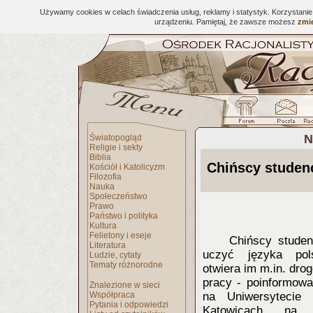
Używamy cookies w celach świadczenia usług, reklamy i statystyk. Korzystani
urządzeniu. Pamiętaj, że zawsze możesz
zmie
N
Światopogląd
Religie i sekty
Biblia
Chińscy studenc
Kościół i Katolicyzm
Filozofia
Nauka
Społeczeństwo
Prawo
Państwo i polityka
Kultura
Felietony i eseje
Chińscy studen
Literatura
uczyć języka pol
Ludzie, cytaty
Tematy różnorodne
otwiera im m.in. drog
pracy - poinformowa
Znalezione w sieci
Współpraca
na Uniwersytecie
Pytania i odpowiedzi
Katowicach na k