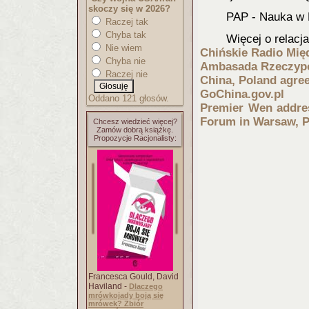
skoczy się w 2026?
PAP - Nauka w 
Raczej tak
Chyba tak
Więcej o relacj
Nie wiem
Chiński
e Radio Mię
Chyba nie
Ambasad
a Rzeczypo
Raczej nie
China, Poland agree
GoChina.gov.pl
Oddano 121 głosów.
Premier Wen addre
Forum in Warsaw, 
Chcesz wiedzieć więcej?
Zamów dobrą książkę.
Propozycje Racjonalisty:
Francesca Gould, David
Haviland -
Dlaczego
mrówkojady boją się
mrówek? Zbiór