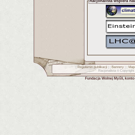
Racjonalista wspiera na
Regulamin publikacji
Bannery
Mapa
[
] [
] [
Racjonalista
Copyright
©
Fundacja Wolnej Myśli, kont