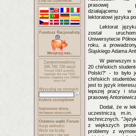
Listy od czytelników
prasowej poś
działającemu w
lektoratowi języka po
Lektorat język
Fundusz Racjonalisty
został uruch
Uniwersytecie Półno
roku, a prowadzon
Śląskiego Adama Ant
Wesprzyj nas..
W pierwszym se
Zarejestrowaliśmy
20 chińskich student
295.792.720
wizyt
Ponad 1062 autorów
Polski?' - to było
napisało
dla nas 7343
tekstów.
Zajęłyby one 28930
chińskich studentów
stron A4
jest to język interes
Wyszukaj na stronach:
lepszej pracy i st
prasowej Antoniewic
Kryteria szczegółowe
Dodał, że w lek
Najnowsze strony..
uczestniczą m.in. 
Archiwum streszczeń..
technicznych. "Język
Ostatnie wątki Forum
:
z większych probl
iluzja wolności
Wzór na liczby
problemy z wymową g
parzyste i nie par..