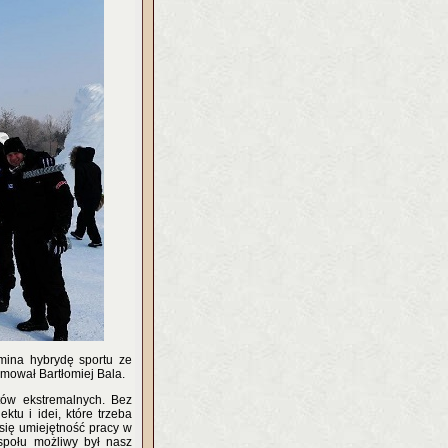
mina hybrydę sportu ze
mował Bartłomiej Bala.
rtów ekstremalnych. Bez
tu i idei, które trzeba
się umiejętność pracy w
społu możliwy był nasz