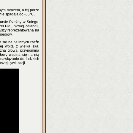
lnym mrozem, o tej porze
nie spadają do -35°C.
ursie Rzeźby w Śniegu.
ei Płd., Nowej Zelandii,
ierwszy reprezentowana na
 mediów.
 się na tle innych rzeźb
ej wbitą z wielką siłą,
zna głowa, przypomina
głowy wspina się na nią
e nawiązanie do ludzkich
zej cywilizacji.