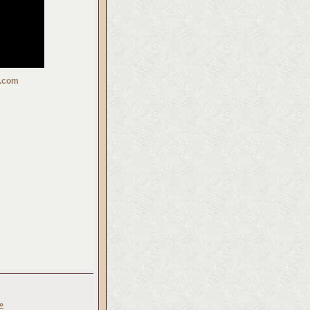
t.com
»