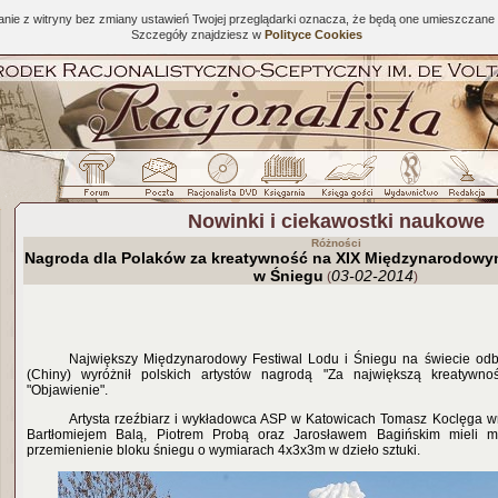
tanie z witryny bez zmiany ustawień Twojej przeglądarki oznacza, że będą one umieszcza
Szczegóły znajdziesz w
Polityce Cookies
Nowinki i ciekawostki naukowe
Różności
Nagroda dla Polaków za kreatywność na XIX Międzynarodowy
w Śniegu
03-02-2014
(
)
Największy Międzynarodowy Festiwal Lodu i Śniegu na świecie odb
(Chiny) wyróżnił polskich artystów nagrodą "Za największą kreatywno
"Objawienie".
Artysta rzeźbiarz i wykładowca ASP w Katowicach Tomasz Koclęga w
Bartłomiejem Balą, Piotrem Probą oraz Jarosławem Bagińskim mieli mn
przemienienie bloku śniegu o wymiarach 4x3x3m w dzieło sztuki.