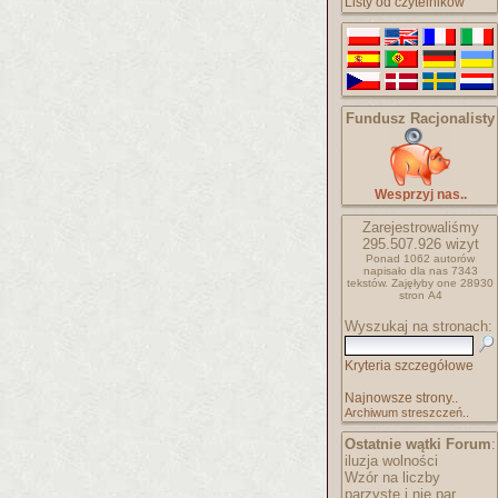
Listy od czytelników
Fundusz Racjonalisty
Wesprzyj nas..
Zarejestrowaliśmy
295.507.926
wizyt
Ponad 1062 autorów
napisało
dla nas 7343
tekstów.
Zajęłyby one 28930
stron A4
Wyszukaj na stronach:
Kryteria szczegółowe
Najnowsze strony..
Archiwum streszczeń..
Ostatnie wątki Forum
:
iluzja wolności
Wzór na liczby
parzyste i nie par..