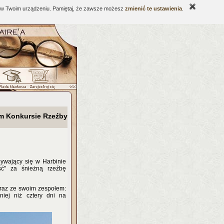
ne w Twoim urządzeniu. Pamiętaj, że zawsze możesz
zmienić te ustawienia
.
m Konkursie Rzeźby
ywający się w Harbinie
ść" za śnieżną rzeźbę
raz ze swoim zespołem:
iej niż cztery dni na