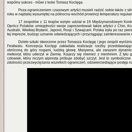
wspólny sukces - mówi z kolei Tomasz Koclęga.
Poza ograniczeniem czasowym artyści musieli radzić sobie także z si
roku w najdalej wysuniętej na północny-wschód prowincji temperatury regular
17 zespołów z 11 krajów wzięło udział w 19 Międzynarodowym Konk
Oprócz Polaków umiejętności swoje zaprezentowali także artyści z Chin, Kor
Australii, Wielkiej Brytanii, Japonii, Rosji i Szwajcarii. Polska była po raz p
tej imprezie, budząc uznanie odwiedzających i przyciągając zainteresowanie
Dzieło sztuki stworzone przez Tomasza Koclęgę i jego zespół wyróżnia
Festiwalu. Koncepcja Koclęgi zakładała realizacje rzeźby przedstawiając
obróconą do góry nogami, ludzką głowę. Masywna, ale zarazem dynamic
meteoryt, który uderzył w Ziemię. Kojarzy się również z menhirem. Z tyłu 
człowiek, który niczym alpinista próbuje zdobyć szczyt. Jest to symboliczn
zdolności przezwyciężania wszelkich ograniczeń, odzwierciedlające postęp nas