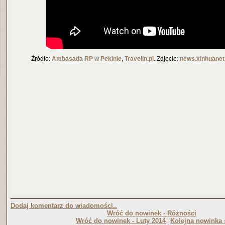
Źródło:
Ambasad
a RP w Pekinie
,
Traveli
n.pl
. Zdjęcie:
news.xinhuane
Dodaj komentarz do wiadomości..
Wróć do nowinek - Różności
Wróć do nowinek - Luty 2014
Kolejna nowinka 
|