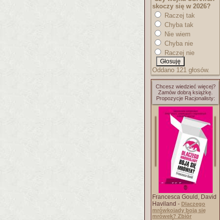
skoczy się w 2026?
Raczej tak
Chyba tak
Nie wiem
Chyba nie
Raczej nie
Oddano 121 głosów.
Chcesz wiedzieć więcej?
Zamów dobrą książkę.
Propozycje Racjonalisty:
Francesca Gould, David
Haviland -
Dlaczego
mrówkojady boją się
mrówek? Zbiór