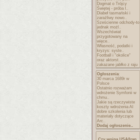
Dogmat o Trójcy
Świętej - próba l..
Diabeł tasmański i
zaraźliwy nowo..
Sześcienne odchody-to
jednak możl..
Wszechświat
przygotowany na
więce..
Własność, podatki i
kryzys: syste..
Football i "okolice"
oraz aktorst..
zakazane jabłko z raju
Ogłoszenia
:
30 marca 1689r w
Polsce
Ostatnio rozważam
wdrożenie Symfonii w
chmu..
Jakie są rzeczywiste
koszty wdrożenia AI
dobre szkolenia lub
materiały dotyczące
Arc..
Dodaj ogłoszenie..
Czy wojna USA/Iran