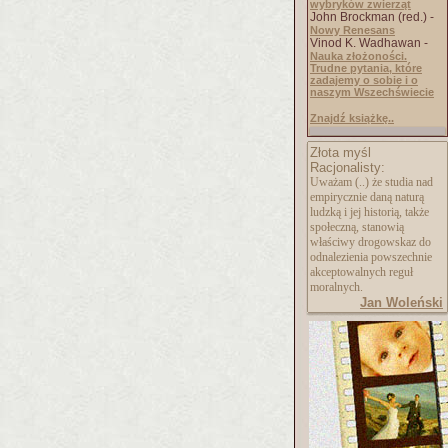
wybryków zwierząt
John Brockman (red.) -
Nowy Renesans
Vinod K. Wadhawan -
Nauka złożoności.
Trudne pytania, które
zadajemy o sobie i o
naszym Wszechświecie
Znajdź książkę..
Złota myśl
Racjonalisty:
Uważam (..) że studia nad
empirycznie daną naturą
ludzką i jej historią, także
społeczną, stanowią
właściwy drogowskaz do
odnalezienia powszechnie
akceptowalnych reguł
moralnych.
Jan Woleński