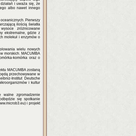
działań i uważa się, że
mego albo nawet innego
 oceanicznych. Pierwszy
rczającą ilością światła
ę wysoce zróżnicowane
y ekstremalne, gdzie z
ch molekuł i enzymów o
zolowania wielu nowych
zmów morskich. MACUMBA
komórka-komórka oraz o
jektu MACUMBA zostaną
rie będą przechowywane w
ibniz-Institut Deutsche
kroorganizmów i kultur
ę walne zgromadzenie
odbędzie się spotkanie
ww.microb3.eu) i projekt