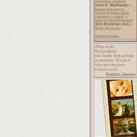
wybryków zwierząt
Vinod K. Wadhawan -
Nauka złożoności.
Trudne pytania, które
zadajemy o sobie i o
naszym Wszechświecie
John Brockman (red.) -
Nowy Renesans
Znajdź książkę..
Złota myśl
Racjonalisty:
Jako katolik dziękuję Bogu
za heretyków. Herezja to
tylko inne określenie
wolności myśli.
Graham Greene