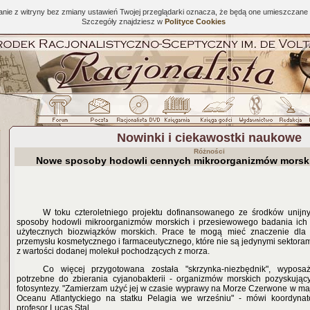
tanie z witryny bez zmiany ustawień Twojej przeglądarki oznacza, że będą one umieszcza
Szczegóły znajdziesz w
Polityce Cookies
Nowinki i ciekawostki naukowe
Różności
Nowe sposoby hodowli cennych mikroorganizmów morsk
W toku czteroletniego projektu dofinansowanego ze środków uni
sposoby hodowli mikroorganizmów morskich i przesiewowego badania ich 
użytecznych biozwiązków morskich. Prace te mogą mieć znaczenie dla 
przemysłu kosmetycznego i farmaceutycznego, które nie są jedynymi sektoram
z wartości dodanej molekuł pochodzących z morza.
Co więcej przygotowana została "skrzynka-niezbędnik", wypos
potrzebne do zbierania cyjanobakterii - organizmów morskich pozyskując
fotosyntezy. "Zamierzam użyć jej w czasie wyprawy na Morze Czerwone w maj
Oceanu Atlantyckiego na statku Pelagia we wrześniu" - mówi koordyna
profesor Lucas Stal.