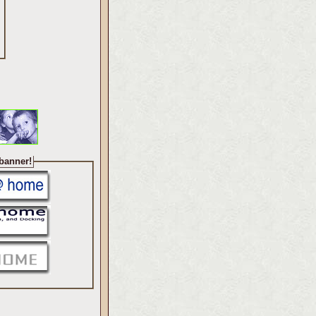
 banner!