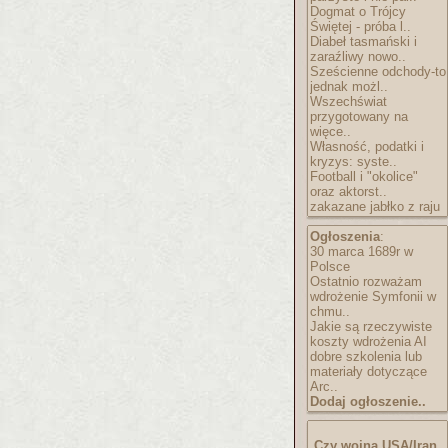
Dogmat o Trójcy
Świętej - próba l..
Diabeł tasmański i
zaraźliwy nowo..
Sześcienne odchody-to
jednak możl..
Wszechświat
przygotowany na
więce..
Własność, podatki i
kryzys: syste..
Football i "okolice"
oraz aktorst..
zakazane jabłko z raju
Ogłoszenia
:
30 marca 1689r w
Polsce
Ostatnio rozważam
wdrożenie Symfonii w
chmu..
Jakie są rzeczywiste
koszty wdrożenia AI
dobre szkolenia lub
materiały dotyczące
Arc..
Dodaj ogłoszenie..
Czy wojna USA/Iran