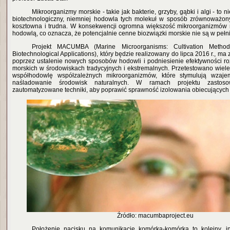
Mikroorganizmy morskie - takie jak bakterie, grzyby, gąbki i algi - to 
biotechnologiczny, niemniej hodowla tych molekuł w sposób zrównoważony
kosztowna i trudna. W konsekwencji ogromna większość mikroorganizmów m
hodowlą, co oznacza, że potencjalnie cenne biozwiązki morskie nie są w pełn
Projekt MACUMBA (Marine Microorganisms: Cultivation Method
Biotechnological Applications), który będzie realizowany do lipca 2016 r., ma
poprzez ustalenie nowych sposobów hodowli i podniesienie efektywności 
morskich w środowiskach tradycyjnych i ekstremalnych. Przetestowano wiel
współhodowlę współzależnych mikroorganizmów, które stymulują wzaje
naśladowanie środowisk naturalnych. W ramach projektu zastos
zautomatyzowane techniki, aby poprawić sprawność izolowania obiecujących
Źródło: macumbaproject.eu
Położenie nacisku na komunikację komórka-komórka to kolejny, in