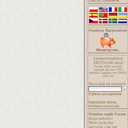
Listy od czytelników
Fundusz Racjonalisty
Wesprzyj nas..
Zarejestrowaliśmy
295.074.640
wizyt
Ponad 1062 autorów
napisało
dla nas 7343
tekstów.
Zajęłyby one 28930
stron A4
Wyszukaj na stronach:
Kryteria szczegółowe
Najnowsze strony..
Archiwum streszczeń..
Ostatnie wątki Forum
:
iluzja wolności
Wzór na liczby
parzyste i nie par..