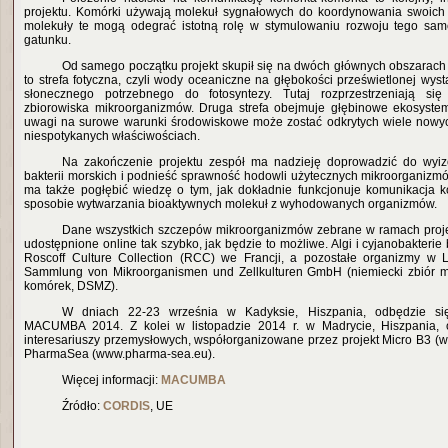
projektu. Komórki używają molekuł sygnałowych do koordynowania swoich 
molekuły te mogą odegrać istotną rolę w stymulowaniu rozwoju tego sa
gatunku.
Od samego początku projekt skupił się na dwóch głównych obszarach
to strefa fotyczna, czyli wody oceaniczne na głębokości prześwietlonej wysta
słonecznego potrzebnego do fotosyntezy. Tutaj rozprzestrzeniają si
zbiorowiska mikroorganizmów. Druga strefa obejmuje głębinowe ekosystem
uwagi na surowe warunki środowiskowe może zostać odkrytych wiele nowy
niespotykanych właściwościach.
Na zakończenie projektu zespół ma nadzieję doprowadzić do wyi
bakterii morskich i podnieść sprawność hodowli użytecznych mikroorgani
ma także pogłębić wiedzę o tym, jak dokładnie funkcjonuje komunikacja 
sposobie wytwarzania bioaktywnych molekuł z wyhodowanych organizmów.
Dane wszystkich szczepów mikroorganizmów zebrane w ramach pro
udostępnione online tak szybko, jak będzie to możliwe. Algi i cyjanobakte
Roscoff Culture Collection (RCC) we Francji, a pozostałe organizmy w Le
Sammlung von Mikroorganismen und Zellkulturen GmbH (niemiecki zbiór mi
komórek, DSMZ).
W dniach 22-23 września w Kadyksie, Hiszpania, odbędzie si
MACUMBA 2014. Z kolei w listopadzie 2014 r. w Madrycie, Hiszpania, 
interesariuszy przemysłowych, współorganizowane przez projekt Micro B3 (w
PharmaSea (www.pharma-sea.eu).
Więcej informacji:
MACUMBA
Źródło:
CORDIS
, UE