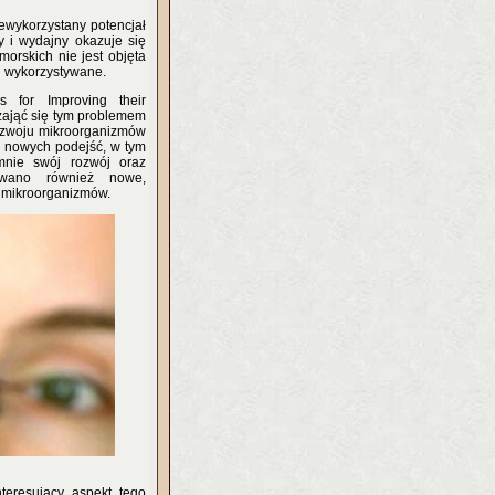
niewykorzystany potencjał
 i wydajny okazuje się
orskich nie jest objęta
i wykorzystywane.
s for Improving their
 zająć się tym problemem
rozwoju mikroorganizmów
e nowych podejść, w tym
mnie swój rozwój oraz
owano również nowe,
 mikroorganizmów.
teresujący aspekt tego