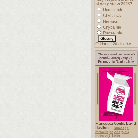
skoczy się w 2026?
Raczej tak
Chyba tak
Nie wiem
Chyba nie
Raczej nie
Oddano 120 głosów.
Chcesz wiedzieć więcej?
Zamów dobrą książkę.
Propozycje Racjonalisty:
Francesca Gould, David
Haviland -
Dlaczego
mrówkojady boją się
mrówek? Zbiór