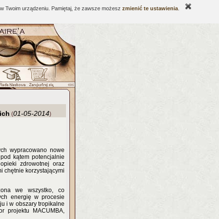
ne w Twoim urządzeniu. Pamiętaj, że zawsze możesz
zmienić te ustawienia
.
ich
01-05-2014
(
)
jnych wypracowano nowe
pod kątem potencjalnie
opieki zdrowotnej oraz
i chętnie korzystającymi
ażona we wszystko, co
ych energię w procesie
u i w obszary tropikalne
tor projektu MACUMBA,