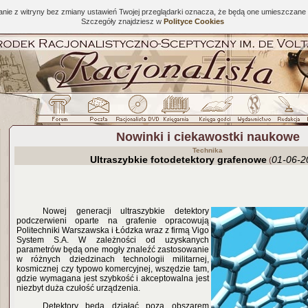
tanie z witryny bez zmiany ustawień Twojej przeglądarki oznacza, że będą one umieszcza
Szczegóły znajdziesz w
Polityce Cookies
Nowinki i ciekawostki naukowe
Technika
Ultraszybkie fotodetektory grafenowe
01-06-2
(
Nowej generacji ultraszybkie detektory
podczerwieni oparte na grafenie opracowują
Politechniki Warszawska i Łódzka wraz z firmą Vigo
System S.A. W zależności od uzyskanych
parametrów będą one mogły znaleźć zastosowanie
w różnych dziedzinach technologii militarnej,
kosmicznej czy typowo komercyjnej, wszędzie tam,
gdzie wymagana jest szybkość i akceptowalna jest
niezbyt duża czułość urządzenia.
Detektory będą działać poza obszarem