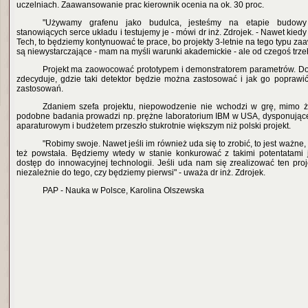
uczelniach. Zaawansowanie prac kierownik ocenia na ok. 30 proc.
"Używamy grafenu jako budulca, jesteśmy na etapie budowy
stanowiących serce układu i testujemy je - mówi dr inż. Zdrojek. - Nawet kied
Tech, to będziemy kontynuować te prace, bo projekty 3-letnie na tego typu 
są niewystarczające - mam na myśli warunki akademickie - ale od czegoś trze
Projekt ma zaowocować prototypem i demonstratorem parametrów. Do
zdecyduje, gdzie taki detektor będzie można zastosować i jak go poprawić
zastosowań.
Zdaniem szefa projektu, niepowodzenie nie wchodzi w grę, mimo że
podobne badania prowadzi np. prężne laboratorium IBM w USA, dysponując
aparaturowym i budżetem przeszło stukrotnie większym niż polski projekt.
"Robimy swoje. Nawet jeśli im również uda się to zrobić, to jest ważne
też powstała. Będziemy wtedy w stanie konkurować z takimi potentatami 
dostęp do innowacyjnej technologii. Jeśli uda nam się zrealizować ten proj
niezależnie do tego, czy będziemy pierwsi" - uważa dr inż. Zdrojek.
PAP - Nauka w Polsce, Karolina Olszewska