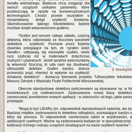
światła widzialnego. Badacze chcą osiągnąć dla
swoich urządzeń unikalne parametry, które
przekraczają te oparte na konwencjonalnych
technologiach. Chodzi przede wszystkim o
niespotykaną dotąd szybkość działania.
Skonstruowanie takiego fotodetektora będzie
możliwe dzięki właściwościom grafenu.
"Grafen jest sercem całego układu, częścią
aktywną, która odpowiada za kluczowy parametr
detektora - szybkość. Poznane przez fizyków
zjawiska polegające na tym, że +grafen widzi
światło+, odbywają się niezwykle szybko, wiele
razy szybciej niż w materiałach dotychczas
znanych i używanych. Jeżeli sprytnie wykorzystamy
tę własność fizyczną, to uda nam się zbudować
ultraszybki detektor. Grafen bardzo dobrze
1
. freedigit
przewodzi prąd, również to wpłynie na szybkość
działania detektora" - tłumaczy kierownik projektu "Ultraszybkie fotodete
Mariusz Zdrojek z Wydziału Fizyki Politechniki Warszawskiej.
Obecnie standardowe detektory podczerwieni są stosowane np. w fo
komórkowych czy noktowizorach. Zastosowanie nowej klasy detekt
zaowocować powstaniem nowych aplikacji - w zależności od tego, jakie para
prototypie.
"Mogą to być LIDARy, tzn. odpowiednik standardowych radarów, ale dzi
Bardziej miękkie zastosowania to detektory odległości, pozwalające bardzo 
który się porusza. To odpowiednik namierzania rakiet w wojskowości, 
aplikacjach cywilnych. Ważne są zastosowania badawcze: w specjalistycznej
kalibracji różnego rodzaju urządzeń działających na bazie szybkich laserów" - 