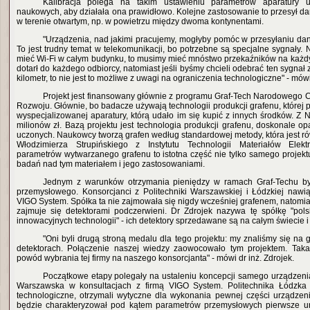
Kalibracja polega na takim ustawieniu parametrów aparatury
naukowych, aby działała ona prawidłowo. Kolejne zastosowanie to przesył d
w terenie otwartym, np. w powietrzu między dwoma kontynentami.
"Urządzenia, nad jakimi pracujemy, mogłyby pomóc w przesyłaniu dan
To jest trudny temat w telekomunikacji, bo potrzebne są specjalne sygnały. 
mieć Wi-Fi w całym budynku, to musimy mieć mnóstwo przekaźników na każdy
dotarł do każdego odbiorcy, natomiast jeśli byśmy chcieli odebrać ten sygna
kilometr, to nie jest to możliwe z uwagi na ograniczenia technologiczne" - mówi
Projekt jest finansowany głównie z programu Graf-Tech Narodowego
Rozwoju. Głównie, bo badacze używają technologii produkcji grafenu, której p
wyspecjalizowanej aparatury, którą udało im się kupić z innych środków. Z
milionów zł. Bazą projektu jest technologia produkcji grafenu, doskonale 
uczonych. Naukowcy tworzą grafen według standardowej metody, która jest r
Włodzimierza Strupińskiego z Instytutu Technologii Materiałów Elekt
parametrów wytwarzanego grafenu to istotna część nie tylko samego projekt
badań nad tym materiałem i jego zastosowaniami.
Jednym z warunków otrzymania pieniędzy w ramach Graf-Techu by
przemysłowego. Konsorcjanci z Politechniki Warszawskiej i Łódzkiej nawią
VIGO System. Spółka ta nie zajmowała się nigdy wcześniej grafenem, natomi
zajmuje się detektorami podczerwieni. Dr Zdrojek nazywa tę spółkę "pol
innowacyjnych technologii" - ich detektory sprzedawane są na całym świecie i
"Oni byli drugą stroną medalu dla tego projektu: my znaliśmy się na gr
detektorach. Połączenie naszej wiedzy zaowocowało tym projektem. Taka 
powód wybrania tej firmy na naszego konsorcjanta" - mówi dr inż. Zdrojek.
Początkowe etapy polegały na ustaleniu koncepcji samego urządzenia 
Warszawska w konsultacjach z firmą VIGO System. Politechnika Łódzka
technologiczne, otrzymali wytyczne dla wykonania pewnej części urządzen
będzie charakteryzował pod kątem parametrów przemysłowych pierwsze 