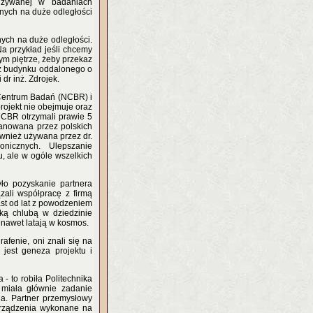
 używanej w badaniach
anych na duże odległości
ych na duże odległości.
Na przykład jeśli chcemy
m piętrze, żeby przekaz
ł z budynku oddalonego o
 dr inż. Zdrojek.
 Centrum Badań (NCBR) i
rojekt nie obejmuje oraz
 NCBR otrzymali prawie 5
opanowana przez polskich
ównież używana przez dr.
ronicznych. Ulepszanie
u, ale w ogóle wszelkich
ło pozyskanie partnera
zali współpracę z firmą
ast od lat z powodzeniem
ską chlubą w dziedzinie
 nawet latają w kosmos.
afenie, oni znali się na
jest geneza projektu i
- to robiła Politechnika
 miała głównie zadanie
ia. Partner przemysłowy
urządzenia wykonane na