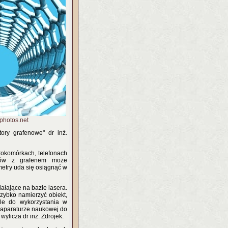
alphotos.net
ktory grafenowe" dr inż.
tokomórkach, telefonach
orów z grafenem może
metry uda się osiągnąć w
ałające na bazie lasera.
szybko namierzyć obiekt,
ale do wykorzystania w
 aparaturze naukowej do
wylicza dr inż. Zdrojek.