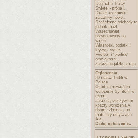
Dogmat o Trójcy
Świętej - próba l..
Diabeł tasmański i
zaraźliwy nowo..
Sześcienne odchody-to
jednak możl..
Wszechświat
przygotowany na
więce..
Własność, podatki i
kryzys: syste..
Football i "okolice"
oraz aktorst..
zakazane jabłko z raju
Ogłoszenia
:
30 marca 1689r w
Polsce
Ostatnio rozważam
wdrożenie Symfonii w
chmu..
Jakie są rzeczywiste
koszty wdrożenia AI
dobre szkolenia lub
materiały dotyczące
Arc..
Dodaj ogłoszenie..
Czy wojna USA/Iran