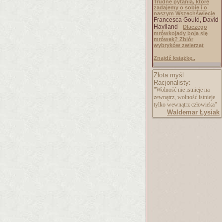
Trudne pytania, które
zadajemy o sobie i o
naszym Wszechświecie
Francesca Gould, David
Haviland -
Dlaczego
mrówkojady boją się
mrówek? Zbiór
wybryków zwierząt
Znajdź książkę..
Złota myśl
Racjonalisty:
"Wolność nie istnieje na
zewnątrz, wolność istnieje
tylko wewnątrz człowieka"
Waldemar Łysiak