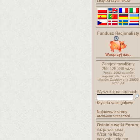
Listy od czytelników
Fundusz Racjonalisty
Wesprzyj nas..
Zarejestrowaliśmy
298.128.348
wizyt
Ponad 1062 autorów
napisało
dla nas 7343
tekstów.
Zajęłyby one 28930
stron A4
Wyszukaj na stronach:
Kryteria szczegółowe
Najnowsze strony..
Archiwum streszczeń..
Ostatnie wątki Forum
:
iluzja wolności
Wzór na liczby
parzyste i nie par..