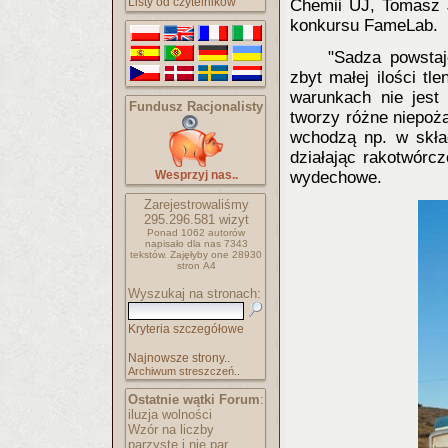
Listy od czytelników
Chemii UJ, Tomasz J
konkursu FameLab.
"Sadza powstaj
zbyt małej ilości tl
warunkach nie jest 
Fundusz Racjonalisty
tworzy różne niepożą
wchodzą np. w skła
działając rakotwórc
Wesprzyj nas..
wydechowe.
Zarejestrowaliśmy
295.296.581
wizyt
Ponad 1062 autorów
napisało
dla nas 7343
tekstów.
Zajęłyby one 28930
stron A4
Wyszukaj na stronach:
Kryteria szczegółowe
Najnowsze strony..
Archiwum streszczeń..
Ostatnie wątki Forum
:
iluzja wolności
Wzór na liczby
parzyste i nie par..