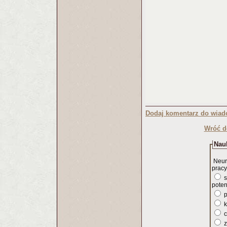
Dodaj komentarz do wiad
Wróć d
Nauk
Neur
pracy
s
poten
p
k
c
z