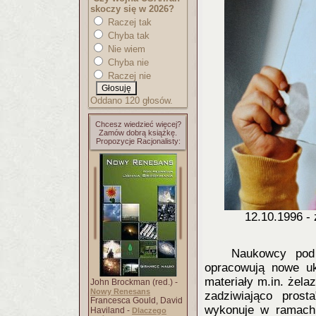
skoczy się w 2026?
Raczej tak
Chyba tak
Nie wiem
Chyba nie
Raczej nie
Oddano 120 głosów.
Chcesz wiedzieć więcej?
Zamów dobrą książkę.
Propozycje Racjonalisty:
12.10.1996 -
Naukowcy pod
opracowują nowe uk
materiały m.in. żela
John Brockman (red.) -
Nowy Renesans
zadziwiająco pros
Francesca Gould, David
wykonuje w ramach s
Haviland -
Dlaczego