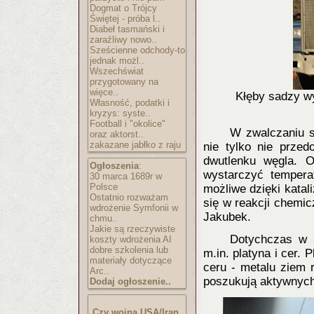
Dogmat o Trójcy
Świętej - próba l..
Diabeł tasmański i
zaraźliwy nowo..
Sześcienne odchody-to
jednak możl..
Wszechświat
przygotowany na
więce..
Kłęby sadzy wy
Własność, podatki i
kryzys: syste..
Football i "okolice"
W zwalczaniu sa
oraz aktorst..
zakazane jabłko z raju
nie tylko nie przed
dwutlenku węgla. 
Ogłoszenia
:
wystarczyć tempera
30 marca 1689r w
Polsce
możliwe dzięki katali
Ostatnio rozważam
się w reakcji chemic
wdrożenie Symfonii w
Jakubek.
chmu..
Jakie są rzeczywiste
Dotychczas w s
koszty wdrożenia AI
dobre szkolenia lub
m.in. platyna i cer.
materiały dotyczące
ceru - metalu ziem 
Arc..
poszukują aktywnych,
Dodaj ogłoszenie..
Czy wojna USA/Iran