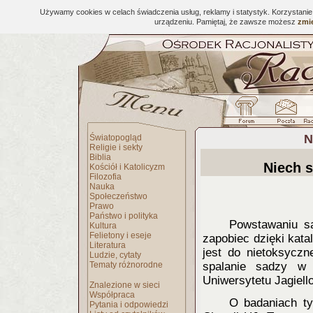
Używamy cookies w celach świadczenia usług, reklamy i statystyk. Korzystani
urządzeniu. Pamiętaj, że zawsze możesz
zmie
N
Światopogląd
Religie i sekty
Biblia
Niech s
Kościół i Katolicyzm
Filozofia
Nauka
Społeczeństwo
Prawo
Państwo i polityka
Powstawa
niu 
Kultura
Felietony i eseje
zapobiec dzięki kata
Literatura
jest do nietoksyczn
Ludzie, cytaty
Tematy różnorodne
spalanie sadzy w 
Uniwersytetu Jagiell
Znalezione w sieci
Współpraca
O badaniach t
Pytania i odpowiedzi