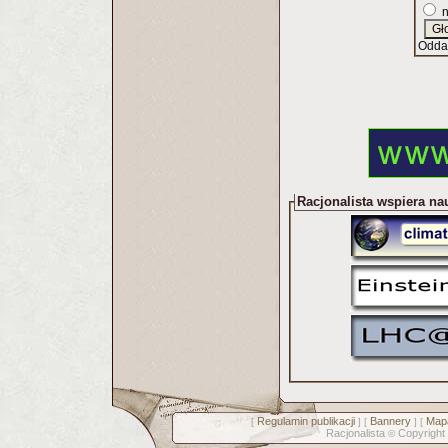
n
Odda
Racjonalista wspiera na
Regulamin publikacji
Bannery
Mapa
[
] [
] [
Racjonalista
Copyright
©