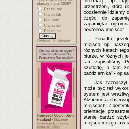
informacji, np. ci
skoczy się w 2026?
przestrzeni, którą 
Raczej tak
codziennie idziemy 
Chyba tak
części do zapami
Nie wiem
zapamiętać ogromną
Chyba nie
neuronów miejsca" - 
Raczej nie
Ponadto, jeże
Oddano 121 głosów.
miejsca, np. nasze
różnych kątach tego
Chcesz wiedzieć więcej?
Zamów dobrą książkę.
biurze, w różnych j
Propozycje Racjonalisty:
tam zapisaliśmy. 
szufladę, a tam z
października" - opis
Jak zaznaczył
może być też wykor
system jest wrażliw
Alzheimera obserwuj
miejscach. Zidentyf
orientację przestr
Francesca Gould, David
stanie bardzo szyb
Haviland -
Dlaczego
miejscu mózgu coś si
mrówkojady boją się
mrówek? Zbiór