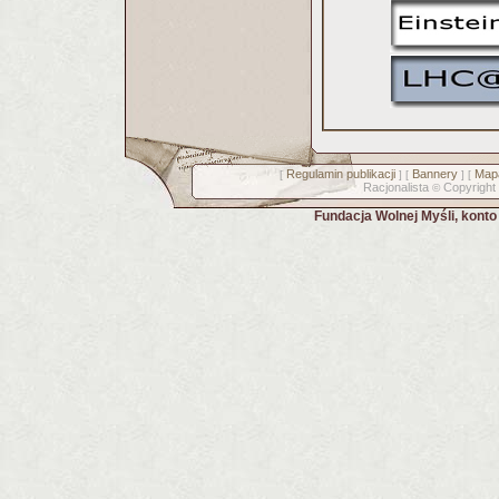
Regulamin publikacji
Bannery
Mapa
[
] [
] [
Racjonalista
Copyright
©
Fundacja Wolnej Myśli, kont