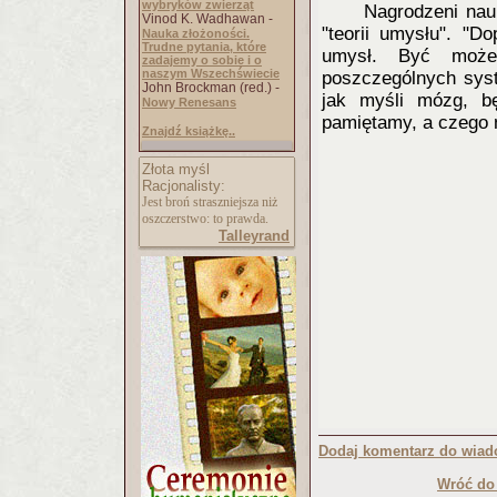
wybryków zwierząt
Nagrodzeni nau
Vinod K. Wadhawan -
"teorii umysłu". "D
Nauka złożoności.
Trudne pytania, które
umysł. Być może 
zadajemy o sobie i o
naszym Wszechświecie
poszczególnych sys
John Brockman (red.) -
jak myśli mózg, b
Nowy Renesans
pamiętamy, a czego n
Znajdź książkę..
Złota myśl
Racjonalisty:
Jest broń straszniejsza niż
oszczerstwo: to prawda.
Talleyrand
Dodaj komentarz do wiad
Wróć do 