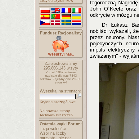
Listy od czytelników
tegoroczną Nagrodę 
John O´Keefe oraz 
odkrycie w mózgu neu
Dr Łukasz Bad
nobliści wykazali, 
Fundusz Racjonalisty
przez neurony. Nas
pojedynczych neuro
impuls elektryczny
Wesprzyj nas..
związanym" - wyjaśn
Zarejestrowaliśmy
295.806.143
wizyty
Ponad 1062 autorów
napisało
dla nas 7343
tekstów.
Zajęłyby one 28930
stron A4
Wyszukaj na stronach:
Kryteria szczegółowe
Najnowsze strony..
Archiwum streszczeń..
Ostatnie wątki Forum
:
iluzja wolności
Wzór na liczby
parzyste i nie par..