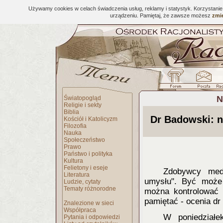
Używamy cookies w celach świadczenia usług, reklamy i statystyk. Korzystani
urządzeniu. Pamiętaj, że zawsze możesz
zmie
N
Światopogląd
Religie i sekty
Biblia
Dr Badowski: no
Kościół i Katolicyzm
Filozofia
Nauka
Społeczeństwo
Prawo
Państwo i polityka
Kultura
Felietony i eseje
Zdobywcy medy
Literatura
umysłu". Być może 
Ludzie, cytaty
Tematy różnorodne
można kontrolować 
pamiętać - ocenia d
Znalezione w sieci
Współpraca
W poniedziałe
Pytania i odpowiedzi