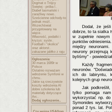
Dogmat o Trójcy
Świętej - próba l..
Diabeł tasmański i
zaraźliwy nowo..
Sześcienne odchody-to
jednak możl..
Wszechświat
Dodał, że jeśl
przygotowany na
dobrze, to ta siatka
więce..
w zupełnie nowym 
Własność, podatki i
kryzys: syste..
punktów odniesienia.
Football i "okolice"
między neuronami. 
oraz aktorst..
neurony przejmują 
zakazane jabłko z raju
byliśmy" - powiedział
Ogłoszenia
:
30 marca 1689r w
Każdy fragment
Polsce
neuronów. "Doświad
Ostatnio rozważam
wdrożenie Symfonii w
ich do labiryntu, 
chmu..
kolejnych grup neur
Jakie są rzeczywiste
koszty wdrożenia AI
Jak podkreślił
dobre szkolenia lub
tylko pomaga nam 
materiały dotyczące
Arc..
wykorzystać np. do 
Dodaj ogłoszenie..
Symonides wytworzy
ponad 2 tys. lat. P
Czy wojna USA/Iran