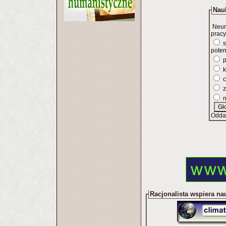
Nauk
Neur
pracy
s
poten
p
k
c
z
n
Odda
Racjonalista wspiera na