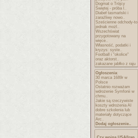
Dogmat o Trójcy
Świętej - próba l..
Diabeł tasmański i
zaraźliwy nowo..
Sześcienne odchody-to
jednak możl..
Wszechświat
przygotowany na
więce..
Własność, podatki i
kryzys: syste..
Football i "okolice"
oraz aktorst..
zakazane jabłko z raju
Ogłoszenia
:
30 marca 1689r w
Polsce
Ostatnio rozważam
wdrożenie Symfonii w
chmu..
Jakie są rzeczywiste
koszty wdrożenia AI
dobre szkolenia lub
materiały dotyczące
Arc..
Dodaj ogłoszenie..
Czy wojna USA/Iran