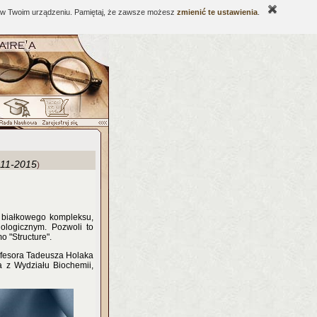
ne w Twoim urządzeniu. Pamiętaj, że zawsze możesz
zmienić te ustawienia
.
-11-2015
)
ę białkowego kompleksu,
logicznym. Pozwoli to
 "Structure".
ofesora Tadeusza Holaka
a z Wydziału Biochemii,