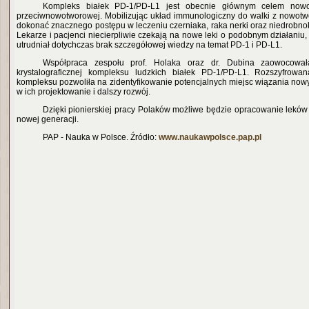
Kompleks białek PD-1/PD-L1 jest obecnie głównym celem nowo
przeciwnowotworowej. Mobilizując układ immunologiczny do walki z nowotwo
dokonać znacznego postępu w leczeniu czerniaka, raka nerki oraz niedrobn
Lekarze i pacjenci niecierpliwie czekają na nowe leki o podobnym działaniu
utrudniał dotychczas brak szczegółowej wiedzy na temat PD-1 i PD-L1.
Współpraca zespołu prof. Holaka oraz dr. Dubina zaowocował
krystalograficznej kompleksu ludzkich białek PD-1/PD-L1. Rozszyfrowan
kompleksu pozwoliła na zidentyfikowanie potencjalnych miejsc wiązania no
w ich projektowanie i dalszy rozwój.
Dzięki pionierskiej pracy Polaków możliwe będzie opracowanie lek
nowej generacji.
PAP - Nauka w Polsce. Źródło:
www.naukawpolsce.pap.pl