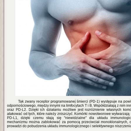
Tak zwany receptor programowanej śmierci (PD-1) występuje na pow
odpornościowego, między innymi na limfocytach T i B. Współdziałają z nim inn
oraz PD-L2. Dzięki ich działaniu możliwe jest rozróżnienie własnych komó
atakować od tych, które należy zniszczyć. Komórki nowotworowe wytwarzają 
PD-L1, dzięki czemu stają się "niewidzialne" dla układu immunologic
mechanizmu można zablokować za pomocą przeciwciał monoklonalnych, c
prowadzi do pobudzenia układu immunologicznego i selektywnego niszczeni