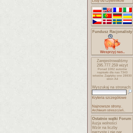
Listy od czytelników
Fundusz Racjonalisty
Wesprzyj nas..
Zarejestrowaliśmy
295.777.259
wizyt
Ponad 1062 autorów
napisało
dla nas 7343
tekstów.
Zajęłyby one 28930
stron A4
Wyszukaj na stronach:
Kryteria szczegółowe
Najnowsze strony..
Archiwum streszczeń..
Ostatnie wątki Forum
:
iluzja wolności
Wzór na liczby
parzyste i nie par..