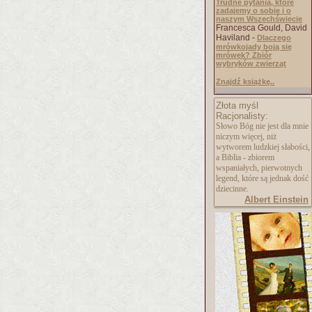
Trudne pytania, które
zadajemy o sobie i o
naszym Wszechświecie
Francesca Gould, David
Haviland -
Dlaczego
mrówkojady boją się
mrówek? Zbiór
wybryków zwierząt
Znajdź książkę..
Złota myśl
Racjonalisty:
Słowo Bóg nie jest dla mnie
niczym więcej, niż
wytworem ludzkiej słabości,
a Biblia - zbiorem
wspaniałych, pierwotnych
legend, które są jednak dość
dziecinne.
Albert Einstein