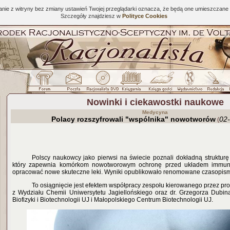
tanie z witryny bez zmiany ustawień Twojej przeglądarki oznacza, że będą one umieszcza
Szczegóły znajdziesz w
Polityce Cookies
Nowinki i ciekawostki naukowe
Medycyna
Polacy rozszyfrowali "wspólnika" nowotworów
02
(
Polscy naukowcy jako pierwsi na świecie poznali dokładną struktur
który zapewnia komórkom nowotworowym ochronę przed układem immuno
opracować nowe skuteczne leki. Wyniki opublikowało renomowane czasopismo
To osiągnięcie jest efektem współpracy zespołu kierowanego przez pr
z Wydziału Chemii Uniwersytetu Jagiellońskiego oraz dr. Grzegorza Dubin
Biofizyki i Biotechnologii UJ i Małopolskiego Centrum Biotechnologii UJ.