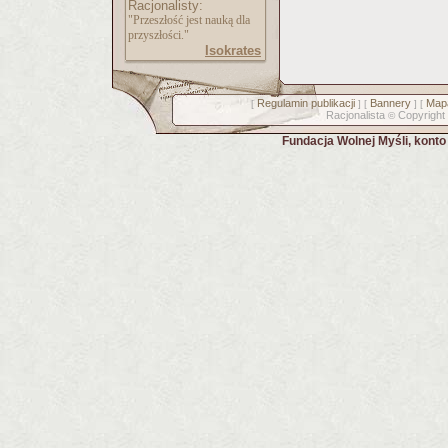
Racjonalisty:
"Przeszłość jest nauką dla
przyszłości."
Isokrates
Regulamin publikacji
Bannery
Mapa
[
] [
] [
Racjonalista
Copyright
©
Fundacja Wolnej Myśli, kont