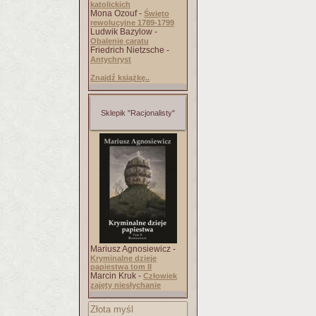
katolickich
Mona Ozouf -
Święto
rewolucyjne 1789-1799
Ludwik Bazylow -
Obalenie caratu
Friedrich Nietzsche -
Antychryst
Znajdź książkę..
Sklepik "Racjonalisty"
Mariusz Agnosiewicz -
Kryminalne dzieje
papiestwa tom II
Marcin Kruk -
Człowiek
zajęty niesłychanie
Złota myśl