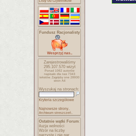
Listy od czytelników
Fundusz Racjonalisty
Wesprzyj nas..
Zarejestrowaliśmy
295.107.570
wizyt
Ponad 1062 autorów
napisało
dla nas 7343
tekstów.
Zajęłyby one 28930
stron A4
Wyszukaj na stronach:
Kryteria szczegółowe
Najnowsze strony..
Archiwum streszczeń..
Ostatnie wątki Forum
:
iluzja wolności
Wzór na liczby
parzyste i nie par..