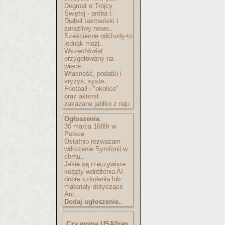
Dogmat o Trójcy
Świętej - próba l..
Diabeł tasmański i
zaraźliwy nowo..
Sześcienne odchody-to
jednak możl..
Wszechświat
przygotowany na
więce..
Własność, podatki i
kryzys: syste..
Football i "okolice"
oraz aktorst..
zakazane jabłko z raju
Ogłoszenia
:
30 marca 1689r w
Polsce
Ostatnio rozważam
wdrożenie Symfonii w
chmu..
Jakie są rzeczywiste
koszty wdrożenia AI
dobre szkolenia lub
materiały dotyczące
Arc..
Dodaj ogłoszenie..
Czy wojna USA/Iran