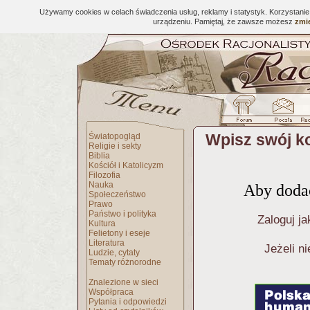
Używamy cookies w celach świadczenia usług, reklamy i statystyk. Korzystani
urządzeniu. Pamiętaj, że zawsze możesz
zmie
Wpisz swój k
Światopogląd
Religie i sekty
Biblia
Kościół i Katolicyzm
Filozofia
Nauka
Aby dodać
Społeczeństwo
Prawo
Państwo i polityka
Zaloguj ja
Kultura
Felietony i eseje
Literatura
Jeżeli n
Ludzie, cytaty
Tematy różnorodne
Znalezione w sieci
Współpraca
Pytania i odpowiedzi