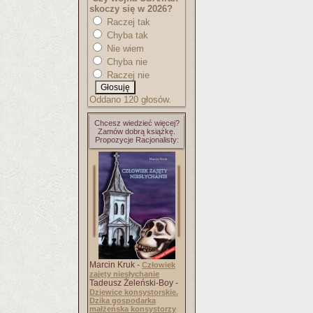
skoczy się w 2026?
Raczej tak
Chyba tak
Nie wiem
Chyba nie
Raczej nie
Oddano 120 głosów.
Chcesz wiedzieć więcej?
Zamów dobrą książkę.
Propozycje Racjonalisty:
Marcin Kruk -
Człowiek
zajęty niesłychanie
Tadeusz Żeleński-Boy -
Dziewice konsystorskie.
Dzika gospodarka
małżeńska konsystorzy