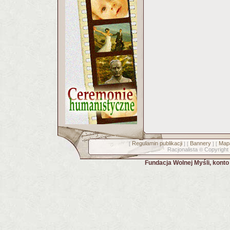
Regulamin publikacji
Bannery
Mapa
[
] [
] [
Racjonalista
Copyright
©
Fundacja Wolnej Myśli, kont