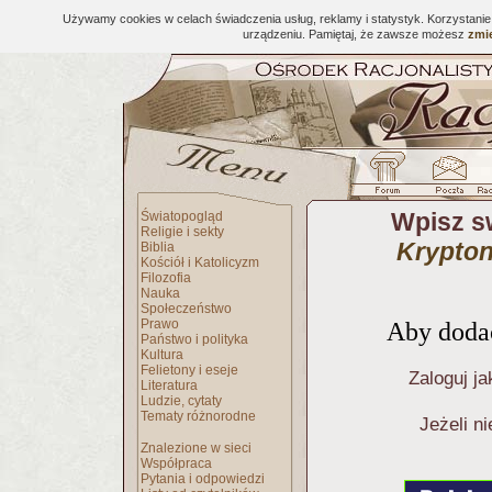
Używamy cookies w celach świadczenia usług, reklamy i statystyk. Korzystani
urządzeniu. Pamiętaj, że zawsze możesz
zmie
Wpisz s
Światopogląd
Religie i sekty
Krypton
Biblia
Kościół i Katolicyzm
Filozofia
Nauka
Społeczeństwo
Prawo
Aby dodać
Państwo i polityka
Kultura
Felietony i eseje
Zaloguj ja
Literatura
Ludzie, cytaty
Tematy różnorodne
Jeżeli n
Znalezione w sieci
Współpraca
Pytania i odpowiedzi