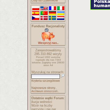
Listy od czytelników
Fundusz Racjonalisty
Wesprzyj nas..
Zarejestrowaliśmy
295.310.892
wizyty
Ponad 1062 autorów
napisało
dla nas 7343
tekstów.
Zajęłyby one 28930
stron A4
Wyszukaj na stronach:
Kryteria szczegółowe
Najnowsze strony..
Archiwum streszczeń..
Ostatnie wątki Forum
:
iluzja wolności
Wzór na liczby
parzyste i nie par..