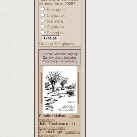
skoczy się w 2026?
Raczej tak
Chyba tak
Nie wiem
Chyba nie
Raczej nie
Oddano 120 głosów.
Chcesz wiedzieć więcej?
Zamów dobrą książkę.
Propozycje Racjonalisty:
Prentice Mulford -
Źródło
twojej siły
John Brockman (red.) -
Nowy Renesans
Antonio Negri -
Goodbye
Mr Socialism