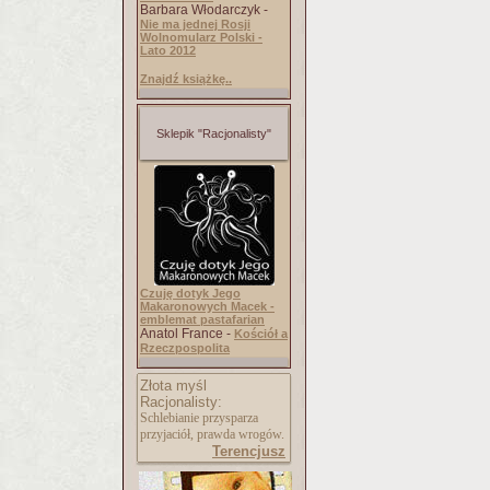
Barbara Włodarczyk -
Nie ma jednej Rosji
Wolnomularz Polski -
Lato 2012
Znajdź książkę..
Sklepik "Racjonalisty"
Czuję dotyk Jego
Makaronowych Macek -
emblemat pastafarian
Anatol France -
Kościół a
Rzeczpospolita
Złota myśl
Racjonalisty:
Schlebianie przysparza
przyjaciół, prawda wrogów.
Terencjusz