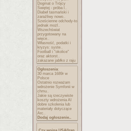
Dogmat o Trójcy
Świętej - próba l..
Diabeł tasmański i
zaraźliwy nowo..
Sześcienne odchody-to
jednak możl..
Wszechświat
przygotowany na
więce..
Własność, podatki i
kryzys: syste..
Football i "okolice"
oraz aktorst..
zakazane jabłko z raju
Ogłoszenia
:
30 marca 1689r w
Polsce
Ostatnio rozważam
wdrożenie Symfonii w
chmu..
Jakie są rzeczywiste
koszty wdrożenia AI
dobre szkolenia lub
materiały dotyczące
Arc..
Dodaj ogłoszenie..
Czy wojna USA/Iran