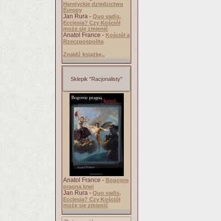
Heretyckie dziedzictwo
Europy
Jan Rura -
Quo vadis,
Ecclesia? Czy Kościół
może się zmienić
Anatol France -
Kościół a
Rzeczpospolita
Znajdź książkę..
Sklepik "Racjonalisty"
Anatol France -
Bogowie
pragną krwi
Jan Rura -
Quo vadis,
Ecclesia? Czy Kościół
może się zmienić