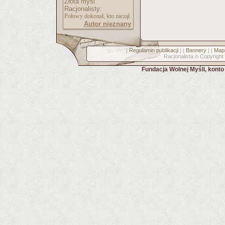
Złota myśl
Racjonalisty:
Połowy dokonał, kto zaczął.
Autor nieznany
Regulamin publikacji
Bannery
Mapa
[
] [
] [
Racjonalista
Copyright
©
Fundacja Wolnej Myśli, kont