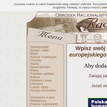
Używamy cookies w celach świadczenia usług, reklamy i statystyk. Korzystani
urządzeniu. Pamiętaj, że zawsze możesz
zmie
Wpisz swój
Światopogląd
Religie i sekty
europejskieg
Biblia
Kościół i Katolicyzm
Filozofia
Nauka
Aby dodać
Społeczeństwo
Prawo
Państwo i polityka
Zaloguj ja
Kultura
Felietony i eseje
Literatura
Jeżeli n
Ludzie, cytaty
Tematy różnorodne
Znalezione w sieci
Współpraca
Pytania i odpowiedzi