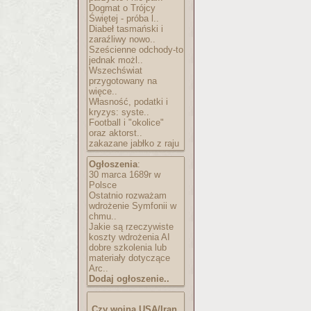
Dogmat o Trójcy
Świętej - próba l..
Diabeł tasmański i
zaraźliwy nowo..
Sześcienne odchody-to
jednak możl..
Wszechświat
przygotowany na
więce..
Własność, podatki i
kryzys: syste..
Football i "okolice"
oraz aktorst..
zakazane jabłko z raju
Ogłoszenia
:
30 marca 1689r w
Polsce
Ostatnio rozważam
wdrożenie Symfonii w
chmu..
Jakie są rzeczywiste
koszty wdrożenia AI
dobre szkolenia lub
materiały dotyczące
Arc..
Dodaj ogłoszenie..
Czy wojna USA/Iran