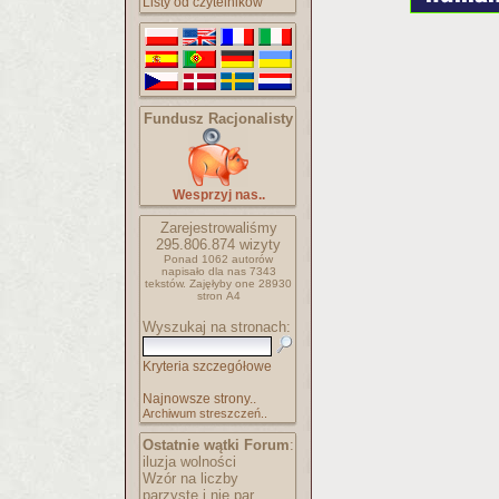
Listy od czytelników
Fundusz Racjonalisty
Wesprzyj nas..
Zarejestrowaliśmy
295.806.874
wizyty
Ponad 1062 autorów
napisało
dla nas 7343
tekstów.
Zajęłyby one 28930
stron A4
Wyszukaj na stronach:
Kryteria szczegółowe
Najnowsze strony..
Archiwum streszczeń..
Ostatnie wątki Forum
:
iluzja wolności
Wzór na liczby
parzyste i nie par..