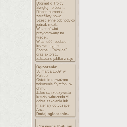
Dogmat o Trójcy
Świętej - próba l..
Diabeł tasmański i
zaraźliwy nowo..
Sześcienne odchody-to
jednak możl..
Wszechświat
przygotowany na
więce..
Własność, podatki i
kryzys: syste..
Football i "okolice"
oraz aktorst..
zakazane jabłko z raju
Ogłoszenia
:
30 marca 1689r w
Polsce
Ostatnio rozważam
wdrożenie Symfonii w
chmu..
Jakie są rzeczywiste
koszty wdrożenia AI
dobre szkolenia lub
materiały dotyczące
Arc..
Dodaj ogłoszenie..
Czy wojna USA/Iran