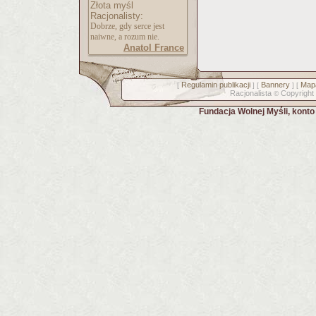
Złota myśl
Racjonalisty:
Dobrze, gdy serce jest
naiwne, a rozum nie.
Anatol France
Regulamin publikacji
Bannery
Mapa
[
] [
] [
Racjonalista
Copyright
©
Fundacja Wolnej Myśli, kont