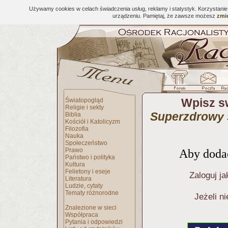
Używamy cookies w celach świadczenia usług, reklamy i statystyk. Korzystani
urządzeniu. Pamiętaj, że zawsze możesz
zmie
Wpisz s
Światopogląd
Religie i sekty
Superzdrowy s
Biblia
Kościół i Katolicyzm
Filozofia
Nauka
Społeczeństwo
Prawo
Aby dodać
Państwo i polityka
Kultura
Felietony i eseje
Zaloguj ja
Literatura
Ludzie, cytaty
Tematy różnorodne
Jeżeli n
Znalezione w sieci
Współpraca
Pytania i odpowiedzi