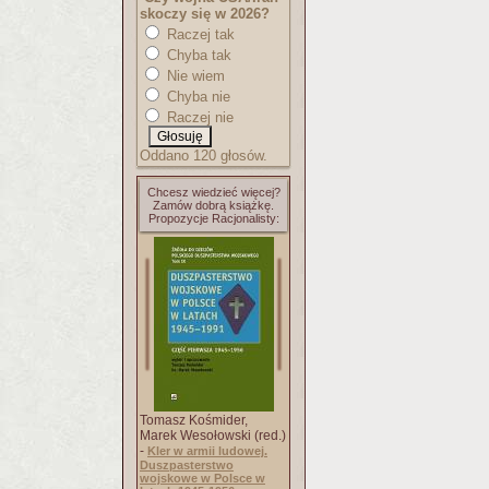
skoczy się w 2026?
Raczej tak
Chyba tak
Nie wiem
Chyba nie
Raczej nie
Oddano 120 głosów.
Chcesz wiedzieć więcej?
Zamów dobrą książkę.
Propozycje Racjonalisty:
Tomasz Kośmider,
Marek Wesołowski (red.)
-
Kler w armii ludowej.
Duszpasterstwo
wojskowe w Polsce w