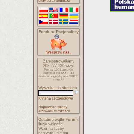
Listy od czytelników
Fundusz Racjonalisty
Wesprzyj nas..
Zarejestrowaliśmy
295.277.139
wizyt
Ponad 1062 autorów
napisało
dla nas 7343
tekstów.
Zajęłyby one 28930
stron A4
Wyszukaj na stronach:
Kryteria szczegółowe
Najnowsze strony..
Archiwum streszczeń..
Ostatnie wątki Forum
:
iluzja wolności
Wzór na liczby
parzyste i nie par..