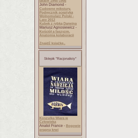
latach 1945-1956
John Diamond -
Cudowne mikstury.
Podręcznik sceptyka
Wolnomularz Polski -
Lato 2012
Kubek z rybką Darwina
Mariusz Agnosiewicz -
Kościół a faszyzm.
Anatomia kolaboracji
Znajdź książkę..
Sklepik "Racjonalisty"
Koszulka Wiara w
Człowieka
Anatol France -
Bogowie
pragną krwi