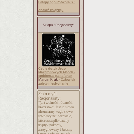
Latającego Potwora S.:
Znajdź książkę..
Sklepik "Racjonalisty"
Czuję dotyk Jego
Makaronowych Macek -
emblemat pastafarian
Marcin Kruk -
Człowiek
zajęty niesłychanie
Złota myśl
Racjonalisty:
"(...) wolność, równość,
braterstwo! Jest to słowo
niezmiernej wagi, słowo
rewolucyjne i wzniosłe,
które zastąpiło dawny
tryptyk pokorny,
zrezygnowany i żałosny: