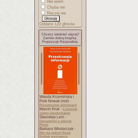
Nie wiem
Chyba nie
Raczej nie
Oddano 120 głosów.
Chcesz wiedzieć więcej?
Zamów dobrą książkę.
Propozycje Racjonalisty:
Wanda Krzemińska i
Piotr Nowak (red) -
Przestrzenie informacji
Marcin Kruk -
Człowiek
zajęty niesłychanie
Stanisław Lem -
Opowieści o pilocie
Pirxie
Barbara Włodarczyk -
Nie ma jednej Rosji
Kubek wyznawcy