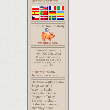
Listy od czytelników
Fundusz Racjonalisty
Wesprzyj nas..
Zarejestrowaliśmy
295.298.758
wizyt
Ponad 1062 autorów
napisało
dla nas 7343
tekstów.
Zajęłyby one 28930
stron A4
Najnowsze strony..
Archiwum streszczeń..
Ostatnie wątki Forum
:
iluzja wolności
Wzór na liczby
parzyste i nie par..
Dogmat o Trójcy
Świętej - próba l..
Diabeł tasmański i
zaraźliwy nowo..