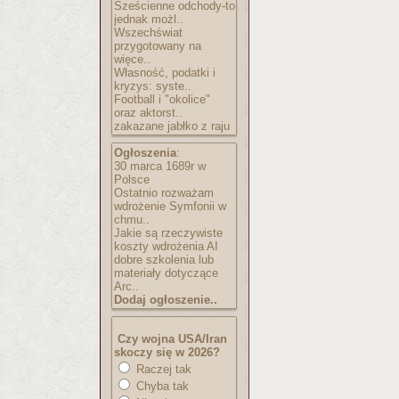
Sześcienne odchody-to
jednak możl..
Wszechświat
przygotowany na
więce..
Własność, podatki i
kryzys: syste..
Football i "okolice"
oraz aktorst..
zakazane jabłko z raju
Ogłoszenia
:
30 marca 1689r w
Polsce
Ostatnio rozważam
wdrożenie Symfonii w
chmu..
Jakie są rzeczywiste
koszty wdrożenia AI
dobre szkolenia lub
materiały dotyczące
Arc..
Dodaj ogłoszenie..
Czy wojna USA/Iran
skoczy się w 2026?
Raczej tak
Chyba tak