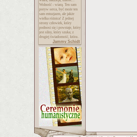
wiara, nadzieja, miłość...
Wolność - wiarą. Ten sam
poryw serca, być może ten
sam entuzjazm, ale jakże
wielka różnica! Z jednej
strony człowiek, który
podnosi się i powstaje, który
jest silny, który szuka; z
drugiej świadomość, która..
Jammy Schidt