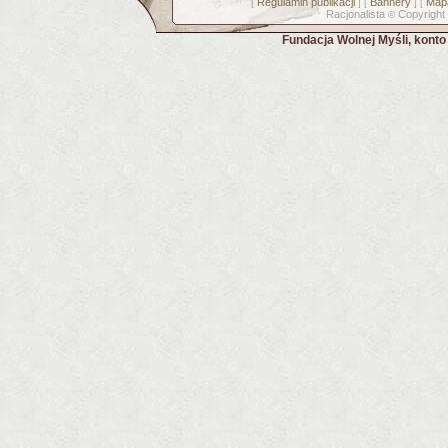
Regulamin publikacji
Bannery
Mapa
[
] [
] [
Racjonalista
Copyright
©
Fundacja Wolnej Myśli, kont