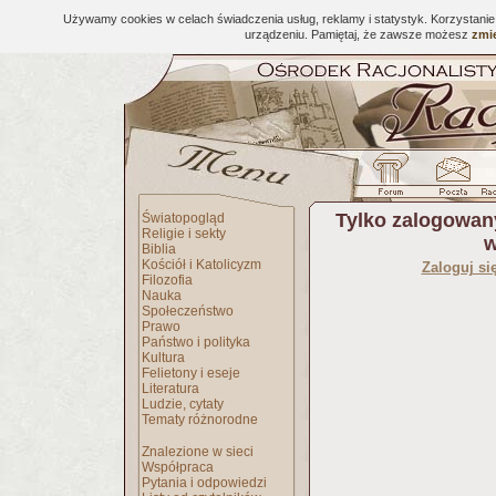
Używamy cookies w celach świadczenia usług, reklamy i statystyk. Korzystani
urządzeniu. Pamiętaj, że zawsze możesz
zmie
Tylko zalogowan
Światopogląd
Religie i sekty
w
Biblia
Kościół i Katolicyzm
Zaloguj si
Filozofia
Nauka
Społeczeństwo
Prawo
Państwo i polityka
Kultura
Felietony i eseje
Literatura
Ludzie, cytaty
Tematy różnorodne
Znalezione w sieci
Współpraca
Pytania i odpowiedzi