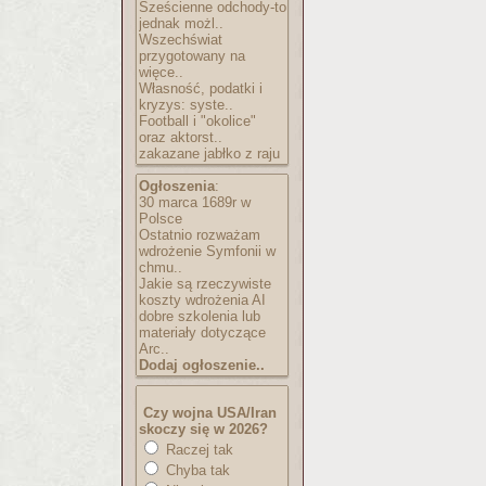
Sześcienne odchody-to
jednak możl..
Wszechświat
przygotowany na
więce..
Własność, podatki i
kryzys: syste..
Football i "okolice"
oraz aktorst..
zakazane jabłko z raju
Ogłoszenia
:
30 marca 1689r w
Polsce
Ostatnio rozważam
wdrożenie Symfonii w
chmu..
Jakie są rzeczywiste
koszty wdrożenia AI
dobre szkolenia lub
materiały dotyczące
Arc..
Dodaj ogłoszenie..
Czy wojna USA/Iran
skoczy się w 2026?
Raczej tak
Chyba tak