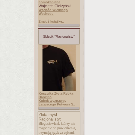
homokapłana
Wojciech Giełżyński -
Wschód Wielkiego
Wschodu
Znajdź książkę..
Sklepik "Racjonalisty"
Koszulka Złota Rybka
Darwina
Kubek wyznawcy
Latającego Potwora S.:
Złota myśl
Racjonalisty:
Błogosławieni, którzy nie
mając nic do powiedzenia,
trzymają język za zębami.