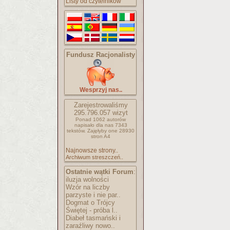
Listy od czytelników
Fundusz Racjonalisty
Wesprzyj nas..
Zarejestrowaliśmy
295.796.057
wizyt
Ponad 1062 autorów
napisało
dla nas 7343
tekstów.
Zajęłyby one 28930
stron A4
Najnowsze strony..
Archiwum streszczeń..
Ostatnie wątki Forum
:
iluzja wolności
Wzór na liczby
parzyste i nie par..
Dogmat o Trójcy
Świętej - próba l..
Diabeł tasmański i
zaraźliwy nowo..