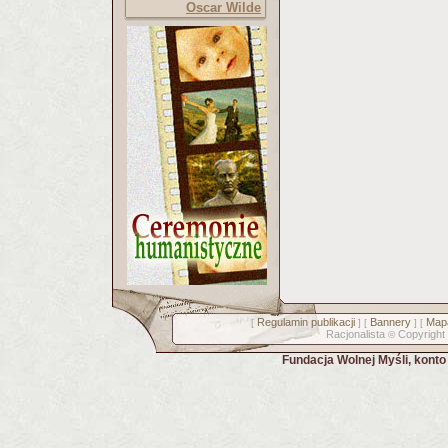
Oscar Wilde
Regulamin publikacji
Bannery
Mapa
[
] [
] [
Racjonalista
Copyright
©
Fundacja Wolnej Myśli, kont