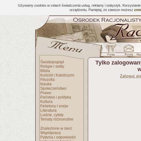
Używamy cookies w celach świadczenia usług, reklamy i statystyk. Korzystani
urządzeniu. Pamiętaj, że zawsze możesz
zmie
Tylko zalogowan
Światopogląd
Religie i sekty
w
Biblia
Kościół i Katolicyzm
Zaloguj si
Filozofia
Nauka
Społeczeństwo
Prawo
Państwo i polityka
Kultura
Felietony i eseje
Literatura
Ludzie, cytaty
Tematy różnorodne
Znalezione w sieci
Współpraca
Pytania i odpowiedzi