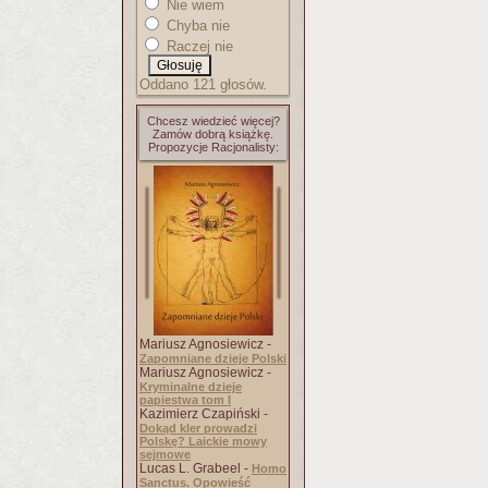
Nie wiem
Chyba nie
Raczej nie
Oddano 121 głosów.
Chcesz wiedzieć więcej?
Zamów dobrą książkę.
Propozycje Racjonalisty:
Mariusz Agnosiewicz -
Zapomniane dzieje Polski
Mariusz Agnosiewicz -
Kryminalne dzieje
papiestwa tom I
Kazimierz Czapiński -
Dokąd kler prowadzi
Polskę? Laickie mowy
sejmowe
Lucas L. Grabeel -
Homo
Sanctus. Opowieść