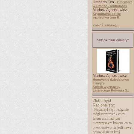
Umberto Eco -
Cmentarz
w Pradze - audiobook
Mariusz Agnosiewicz -
Kryminalne dzieje
papiestwa tom II
Znajdź książkę..
Sklepik "Racjonalisty"
Mariusz Agnosiewicz -
Heretyckie dziedzictwo
Europy
Kubek wyznawcy
Latającego Potwora S.:
Złota myśl
Racjonalisty:
"Napatrzył się i wciąż nie
mógł zrozumieć - co za
fatum wisi nad tym
nieszczęsnym krajem, co za
przekleństwo, że jeśli nawet
pojawiał się tu ktoś