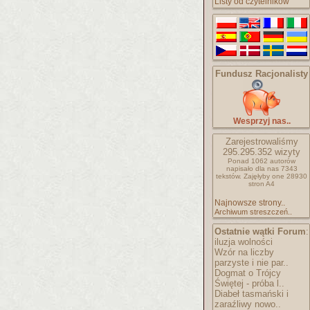
Listy od czytelników
Fundusz Racjonalisty
Wesprzyj nas..
Zarejestrowaliśmy
295.295.352
wizyty
Ponad 1062 autorów
napisało
dla nas 7343
tekstów.
Zajęłyby one 28930
stron A4
Najnowsze strony..
Archiwum streszczeń..
Ostatnie wątki Forum
:
iluzja wolności
Wzór na liczby
parzyste i nie par..
Dogmat o Trójcy
Świętej - próba l..
Diabeł tasmański i
zaraźliwy nowo..