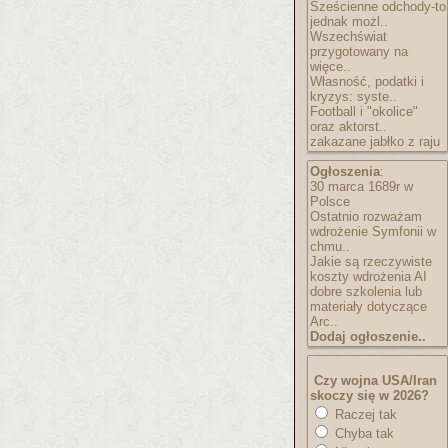
Sześcienne odchody-to
jednak możl..
Wszechświat
przygotowany na
więce..
Własność, podatki i
kryzys: syste..
Football i "okolice"
oraz aktorst..
zakazane jabłko z raju
Ogłoszenia
:
30 marca 1689r w
Polsce
Ostatnio rozważam
wdrożenie Symfonii w
chmu..
Jakie są rzeczywiste
koszty wdrożenia AI
dobre szkolenia lub
materiały dotyczące
Arc..
Dodaj ogłoszenie..
Czy wojna USA/Iran
skoczy się w 2026?
Raczej tak
Chyba tak