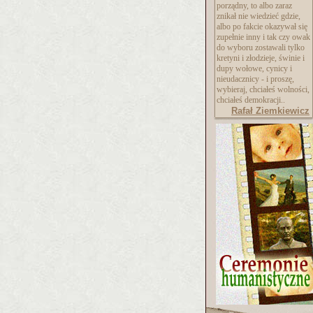
porządny, to albo zaraz
znikał nie wiedzieć gdzie,
albo po fakcie okazywał się
zupełnie inny i tak czy owak
do wyboru zostawali tylko
kretyni i złodzieje, świnie i
dupy wołowe, cynicy i
nieudacznicy - i proszę,
wybieraj, chciałeś wolności,
chciałeś demokracji..
Rafał Ziemkiewicz