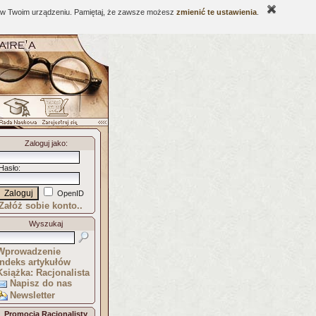
ne w Twoim urządzeniu. Pamiętaj, że zawsze możesz
zmienić te ustawienia
.
Zaloguj jako
:
Hasło
:
OpenID
Załóż sobie konto..
Wyszukaj
Wprowadzenie
Indeks artykułów
Książka: Racjonalista
Napisz do nas
Newsletter
Promocja Racjonalisty