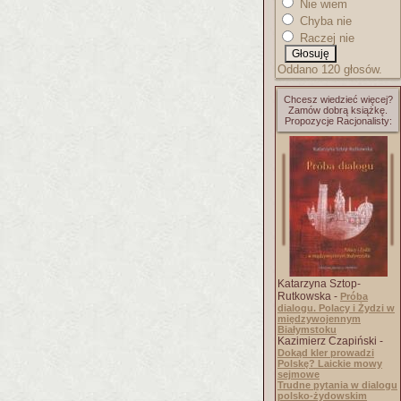
Nie wiem
Chyba nie
Raczej nie
Oddano 120 głosów.
Chcesz wiedzieć więcej?
Zamów dobrą książkę.
Propozycje Racjonalisty:
Katarzyna Sztop-
Rutkowska -
Próba
dialogu. Polacy i Żydzi w
międzywojennym
Białymstoku
Kazimierz Czapiński -
Dokąd kler prowadzi
Polskę? Laickie mowy
sejmowe
Trudne pytania w dialogu
polsko-żydowskim