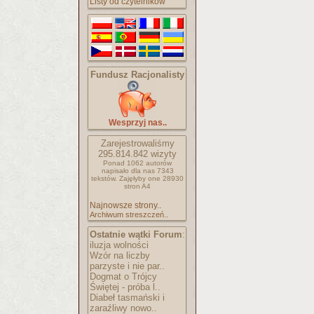
Listy od czytelników
Fundusz Racjonalisty
Wesprzyj nas..
Zarejestrowaliśmy
295.814.842
wizyty
Ponad 1062 autorów
napisało
dla nas 7343
tekstów.
Zajęłyby one 28930
stron A4
Najnowsze strony..
Archiwum streszczeń..
Ostatnie wątki Forum
:
iluzja wolności
Wzór na liczby
parzyste i nie par..
Dogmat o Trójcy
Świętej - próba l..
Diabeł tasmański i
zaraźliwy nowo..