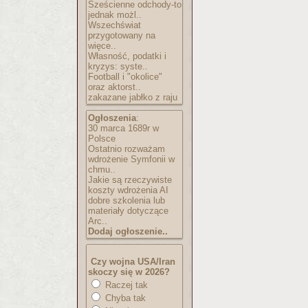
Sześcienne odchody-to
jednak możl..
Wszechświat
przygotowany na
więce..
Własność, podatki i
kryzys: syste..
Football i "okolice"
oraz aktorst..
zakazane jabłko z raju
Ogłoszenia
:
30 marca 1689r w
Polsce
Ostatnio rozważam
wdrożenie Symfonii w
chmu..
Jakie są rzeczywiste
koszty wdrożenia AI
dobre szkolenia lub
materiały dotyczące
Arc..
Dodaj ogłoszenie..
Czy wojna USA/Iran
skoczy się w 2026?
Raczej tak
Chyba tak