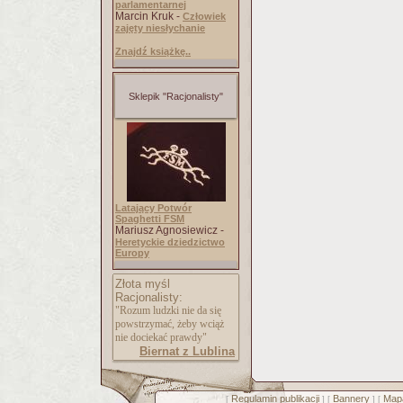
parlamentarnej
Marcin Kruk -
Człowiek
zajęty niesłychanie
Znajdź książkę..
Sklepik "Racjonalisty"
Latający Potwór
Spaghetti FSM
Mariusz Agnosiewicz -
Heretyckie dziedzictwo
Europy
Złota myśl
Racjonalisty:
"Rozum ludzki nie da się
powstrzymać, żeby wciąż
nie dociekać prawdy"
Biernat z Lublina
Regulamin publikacji
Bannery
Mapa
[
] [
] [