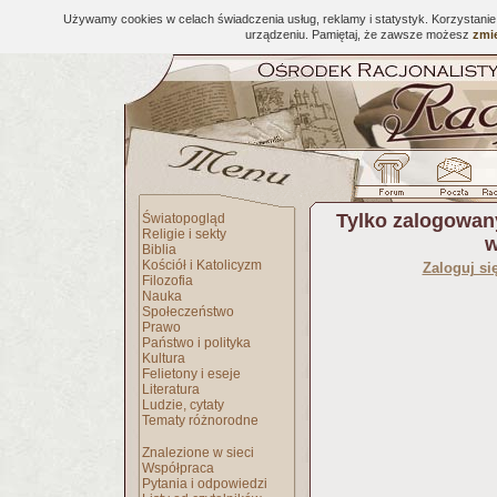
Używamy cookies w celach świadczenia usług, reklamy i statystyk. Korzystani
urządzeniu. Pamiętaj, że zawsze możesz
zmie
Tylko zalogowan
Światopogląd
Religie i sekty
w
Biblia
Kościół i Katolicyzm
Zaloguj si
Filozofia
Nauka
Społeczeństwo
Prawo
Państwo i polityka
Kultura
Felietony i eseje
Literatura
Ludzie, cytaty
Tematy różnorodne
Znalezione w sieci
Współpraca
Pytania i odpowiedzi