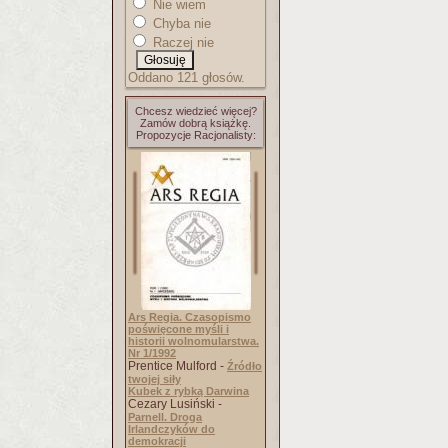
Nie wiem
Chyba nie
Raczej nie
Oddano 121 głosów.
Chcesz wiedzieć więcej?
Zamów dobrą książkę.
Propozycje Racjonalisty:
Ars Regia. Czasopismo
poświęcone myśli i
historii wolnomularstwa.
Nr 1/1992
Prentice Mulford -
Źródło
twojej siły
Kubek z rybką Darwina
Cezary Lusiński -
Parnell. Droga
Irlandczyków do
demokracji