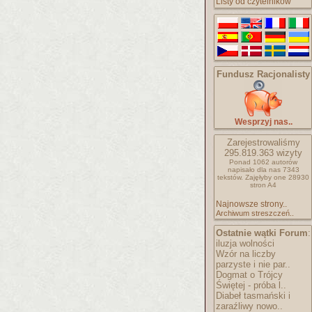
Listy od czytelników
Fundusz Racjonalisty
Wesprzyj nas..
Zarejestrowaliśmy
295.819.363
wizyty
Ponad 1062 autorów
napisało
dla nas 7343
tekstów.
Zajęłyby one 28930
stron A4
Najnowsze strony..
Archiwum streszczeń..
Ostatnie wątki Forum
:
iluzja wolności
Wzór na liczby
parzyste i nie par..
Dogmat o Trójcy
Świętej - próba l..
Diabeł tasmański i
zaraźliwy nowo..