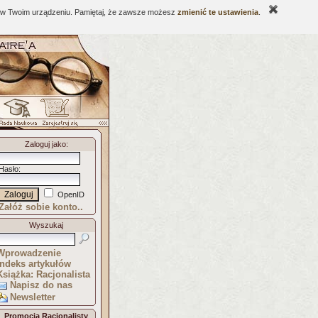
ne w Twoim urządzeniu. Pamiętaj, że zawsze możesz
zmienić te ustawienia
.
Zaloguj jako
:
Hasło
:
OpenID
Załóż sobie konto..
Wyszukaj
Wprowadzenie
Indeks artykułów
Książka: Racjonalista
Napisz do nas
Newsletter
Promocja Racjonalisty