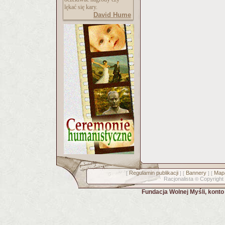
lękać się kary.
David Hume
Regulamin publikacji
Bannery
Mapa
[
] [
] [
Racjonalista
Copyright
©
Fundacja Wolnej Myśli, kont