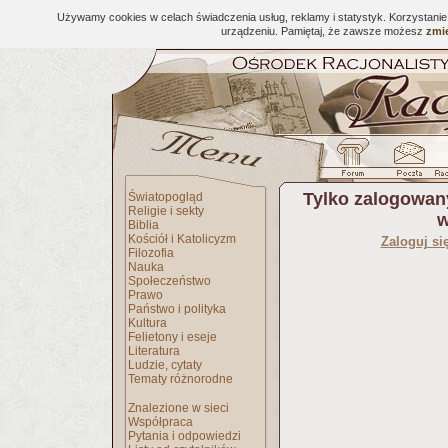
Używamy cookies w celach świadczenia usług, reklamy i statystyk. Korzystani
urządzeniu. Pamiętaj, że zawsze możesz
zmie
Tylko zalogowan
Światopogląd
Religie i sekty
w
Biblia
Kościół i Katolicyzm
Zaloguj si
Filozofia
Nauka
Społeczeństwo
Prawo
Państwo i polityka
Kultura
Felietony i eseje
Literatura
Ludzie, cytaty
Tematy różnorodne
Znalezione w sieci
Współpraca
Pytania i odpowiedzi