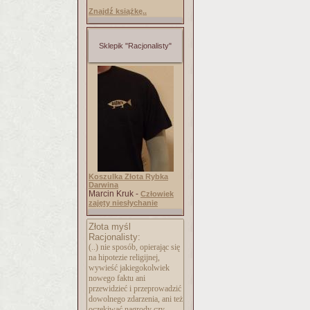
Znajdź książkę..
Sklepik "Racjonalisty"
Koszulka Złota Rybka
Darwina
Marcin Kruk -
Człowiek
zajęty niesłychanie
Złota myśl
Racjonalisty:
(..) nie sposób, opierając się
na hipotezie religijnej,
wywieść jakiegokolwiek
nowego faktu ani
przewidzieć i przeprowadzić
dowolnego zdarzenia, ani też
oczekiwać nagrody czy