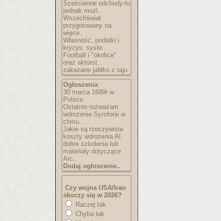
Sześcienne odchody-to
jednak możl..
Wszechświat
przygotowany na
więce..
Własność, podatki i
kryzys: syste..
Football i "okolice"
oraz aktorst..
zakazane jabłko z raju
Ogłoszenia
:
30 marca 1689r w
Polsce
Ostatnio rozważam
wdrożenie Symfonii w
chmu..
Jakie są rzeczywiste
koszty wdrożenia AI
dobre szkolenia lub
materiały dotyczące
Arc..
Dodaj ogłoszenie..
Czy wojna USA/Iran
skoczy się w 2026?
Raczej tak
Chyba tak