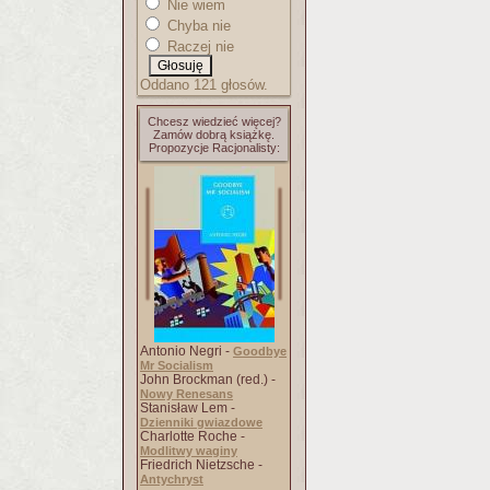
Nie wiem
Chyba nie
Raczej nie
Oddano 121 głosów.
Chcesz wiedzieć więcej?
Zamów dobrą książkę.
Propozycje Racjonalisty:
Antonio Negri -
Goodbye
Mr Socialism
John Brockman (red.) -
Nowy Renesans
Stanisław Lem -
Dzienniki gwiazdowe
Charlotte Roche -
Modlitwy waginy
Friedrich Nietzsche -
Antychryst