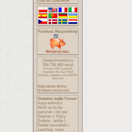
Listy od czytelników
Fundusz Racjonalisty
Wesprzyj nas..
Zarejestrowaliśmy
296.758.960
wizyt
Ponad 1062 autorów
napisało
dla nas 7343
tekstów.
Zajęłyby one 28930
stron A4
Najnowsze strony..
Archiwum streszczeń..
Ostatnie wątki Forum
:
iluzja wolności
Wzór na liczby
parzyste i nie par..
Dogmat o Trójcy
Świętej - próba l..
Diabeł tasmański i
zaraźliwy nowo..