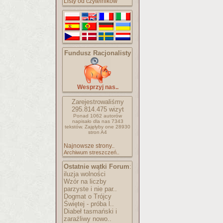
Listy od czytelników
Fundusz Racjonalisty
Wesprzyj nas..
Zarejestrowaliśmy
295.814.475
wizyt
Ponad 1062 autorów
napisało
dla nas 7343
tekstów.
Zajęłyby one 28930
stron A4
Najnowsze strony..
Archiwum streszczeń..
Ostatnie wątki Forum
:
iluzja wolności
Wzór na liczby
parzyste i nie par..
Dogmat o Trójcy
Świętej - próba l..
Diabeł tasmański i
zaraźliwy nowo..