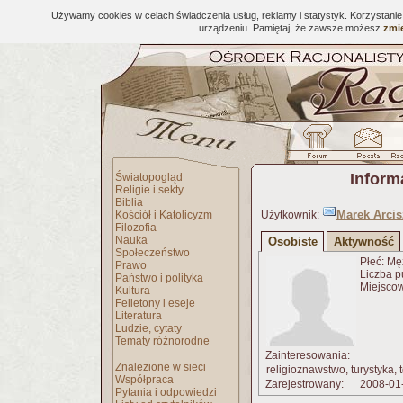
Używamy cookies w celach świadczenia usług, reklamy i statystyk. Korzystani
urządzeniu. Pamiętaj, że zawsze możesz
zmie
Inform
Światopogląd
Religie i sekty
Biblia
Marek Arci
Kościół i Katolicyzm
Użytkownik:
Filozofia
Nauka
Osobiste
Aktywność
Społeczeństwo
Płeć: Mę
Prawo
Liczba p
Państwo i polityka
Miejscow
Kultura
Felietony i eseje
Literatura
Ludzie, cytaty
Tematy różnorodne
Zainteresowania:
Znalezione w sieci
religioznawstwo, turystyka,
Współpraca
Zarejestrowany:
2008-01
Pytania i odpowiedzi