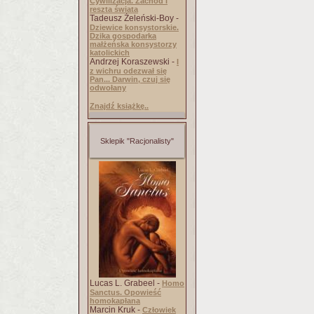
Cywilizacja. Zachód i
reszta świata
Tadeusz Żeleński-Boy -
Dziewice konsystorskie.
Dzika gospodarka
małżeńska konsystorzy
katolickich
Andrzej Koraszewski -
I
z wichru odezwał się
Pan... Darwin, czuj się
odwołany
Znajdź książkę..
Sklepik "Racjonalisty"
Lucas L. Grabeel -
Homo
Sanctus. Opowieść
homokapłana
Marcin Kruk -
Człowiek