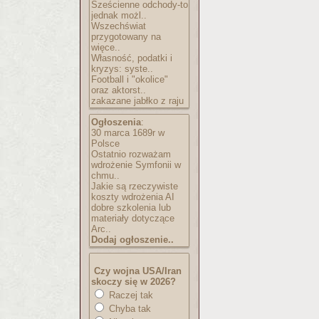
Sześcienne odchody-to
jednak możl..
Wszechświat
przygotowany na
więce..
Własność, podatki i
kryzys: syste..
Football i "okolice"
oraz aktorst..
zakazane jabłko z raju
Ogłoszenia
:
30 marca 1689r w
Polsce
Ostatnio rozważam
wdrożenie Symfonii w
chmu..
Jakie są rzeczywiste
koszty wdrożenia AI
dobre szkolenia lub
materiały dotyczące
Arc..
Dodaj ogłoszenie..
Czy wojna USA/Iran
skoczy się w 2026?
Raczej tak
Chyba tak