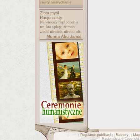
zajęty niesłychanie
Złota myśl
Racjonalisty:
Największy błąd popełnia
ten, kto sądząc, że może
zrobić niewiele, nie robi nic.
Mumia Abu Jamal
Regulamin publikacji
Bannery
Mapa
[
] [
] [
Racjonalista
Copyright
©