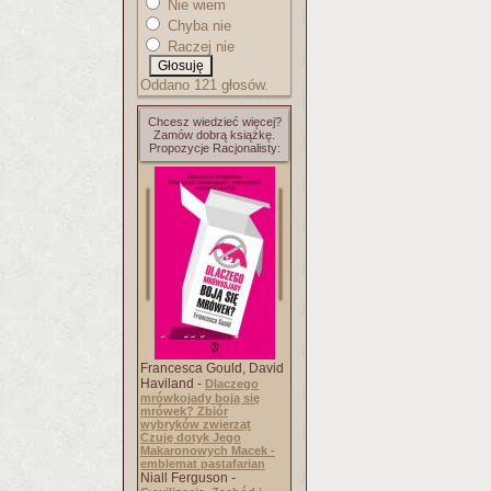
Nie wiem
Chyba nie
Raczej nie
Oddano 121 głosów.
Chcesz wiedzieć więcej?
Zamów dobrą książkę.
Propozycje Racjonalisty:
Francesca Gould, David
Haviland -
Dlaczego
mrówkojady boją się
mrówek? Zbiór
wybryków zwierząt
Czuję dotyk Jego
Makaronowych Macek -
emblemat pastafarian
Niall Ferguson -