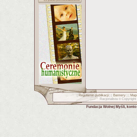
Regulamin publikacji
Bannery
Mapa
[
] [
] [
Racjonalista
Copyright
©
Fundacja Wolnej Myśli, kont