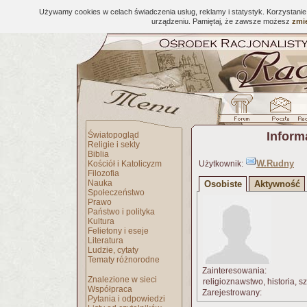
Używamy cookies w celach świadczenia usług, reklamy i statystyk. Korzystani
urządzeniu. Pamiętaj, że zawsze możesz
zmie
Inform
Światopogląd
Religie i sekty
Biblia
W.Rudny
Kościół i Katolicyzm
Użytkownik:
Filozofia
Nauka
Osobiste
Aktywność
Społeczeństwo
Prawo
Państwo i polityka
Kultura
Felietony i eseje
Literatura
Ludzie, cytaty
Tematy różnorodne
Zainteresowania:
Znalezione w sieci
religioznawstwo, historia, sz
Współpraca
Zarejestrowany:
Pytania i odpowiedzi