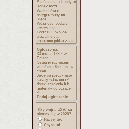
Sześcienne odchody-to
jednak możl..
Wszechświat
przygotowany na
więce..
Własność, podatki i
kryzys: syste..
Football i "okolice"
oraz aktorst..
zakazane jabłko z raju
Ogłoszenia
:
30 marca 1689r w
Polsce
Ostatnio rozważam
wdrożenie Symfonii w
chmu..
Jakie są rzeczywiste
koszty wdrożenia AI
dobre szkolenia lub
materiały dotyczące
Arc..
Dodaj ogłoszenie..
Czy wojna USA/Iran
skoczy się w 2026?
Raczej tak
Chyba tak