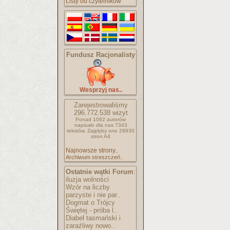
Listy od czytelników
Fundusz Racjonalisty
Wesprzyj nas..
Zarejestrowaliśmy
296.772.538
wizyt
Ponad 1062 autorów
napisało
dla nas 7343
tekstów.
Zajęłyby one 28930
stron A4
Najnowsze strony..
Archiwum streszczeń..
Ostatnie wątki Forum
:
iluzja wolności
Wzór na liczby
parzyste i nie par..
Dogmat o Trójcy
Świętej - próba l..
Diabeł tasmański i
zaraźliwy nowo..