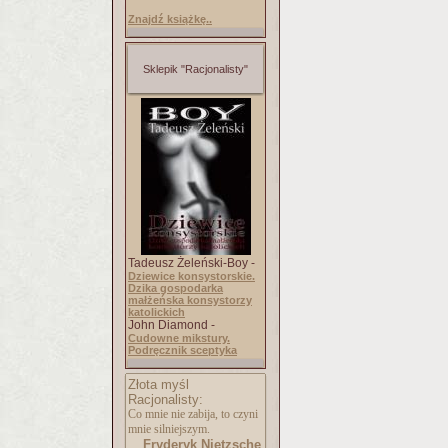
Znajdź książkę..
Sklepik "Racjonalisty"
Tadeusz Żeleński-Boy -
Dziewice konsystorskie.
Dzika gospodarka
małżeńska konsystorzy
katolickich
John Diamond -
Cudowne mikstury.
Podręcznik sceptyka
Złota myśl
Racjonalisty:
Co mnie nie zabija, to czyni
mnie silniejszym.
Fryderyk Nietzsche