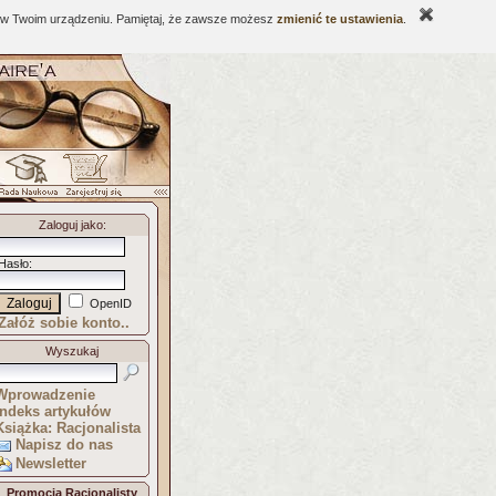
ne w Twoim urządzeniu. Pamiętaj, że zawsze możesz
zmienić te ustawienia
.
Zaloguj jako
:
Hasło
:
OpenID
Załóż sobie konto..
Wyszukaj
Wprowadzenie
Indeks artykułów
Książka: Racjonalista
Napisz do nas
Newsletter
Promocja Racjonalisty