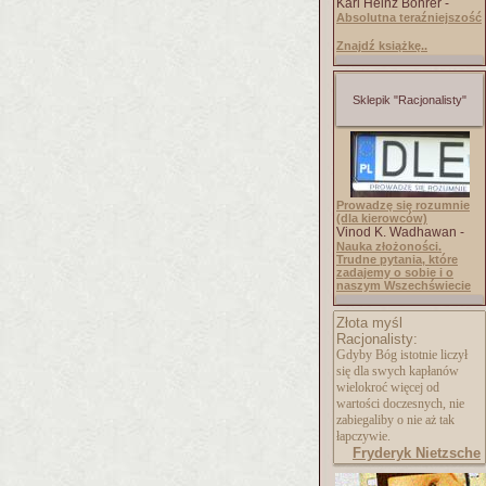
Karl Heinz Bohrer -
Absolutna teraźniejszość
Znajdź książkę..
Sklepik "Racjonalisty"
Prowadzę się rozumnie
(dla kierowców)
Vinod K. Wadhawan -
Nauka złożoności.
Trudne pytania, które
zadajemy o sobie i o
naszym Wszechświecie
Złota myśl
Racjonalisty:
Gdyby Bóg istotnie liczył
się dla swych kapłanów
wielokroć więcej od
wartości doczesnych, nie
zabiegaliby o nie aż tak
łapczywie.
Fryderyk Nietzsche