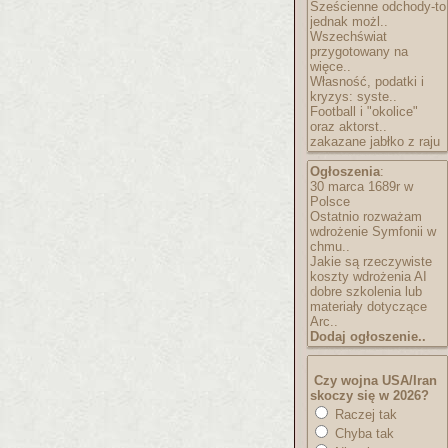
Sześcienne odchody-to
jednak możl..
Wszechświat
przygotowany na
więce..
Własność, podatki i
kryzys: syste..
Football i "okolice"
oraz aktorst..
zakazane jabłko z raju
Ogłoszenia
:
30 marca 1689r w
Polsce
Ostatnio rozważam
wdrożenie Symfonii w
chmu..
Jakie są rzeczywiste
koszty wdrożenia AI
dobre szkolenia lub
materiały dotyczące
Arc..
Dodaj ogłoszenie..
Czy wojna USA/Iran
skoczy się w 2026?
Raczej tak
Chyba tak