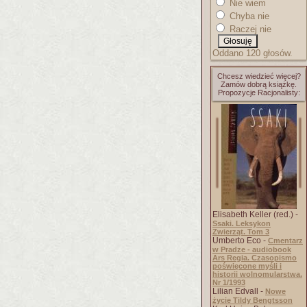
Nie wiem
Chyba nie
Raczej nie
Oddano 120 głosów.
Chcesz wiedzieć więcej?
Zamów dobrą książkę.
Propozycje Racjonalisty:
Elisabeth Keller (red.) -
Ssaki. Leksykon
Zwierząt. Tom 3
Umberto Eco -
Cmentarz
w Pradze - audiobook
Ars Regia. Czasopismo
poświęcone myśli i
historii wolnomularstwa.
Nr 1/1993
Lilian Edvall -
Nowe
życie Tildy Bengtsson