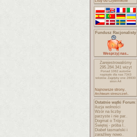
Listy od czytelników
Fundusz Racjonalisty
Wesprzyj nas..
Zarejestrowaliśmy
295.284.341
wizyt
Ponad 1062 autorów
napisało
dla nas 7343
tekstów.
Zajęłyby one 28930
stron A4
Najnowsze strony..
Archiwum streszczeń..
Ostatnie wątki Forum
:
iluzja wolności
Wzór na liczby
parzyste i nie par..
Dogmat o Trójcy
Świętej - próba l..
Diabeł tasmański i
zaraźliwy nowo..