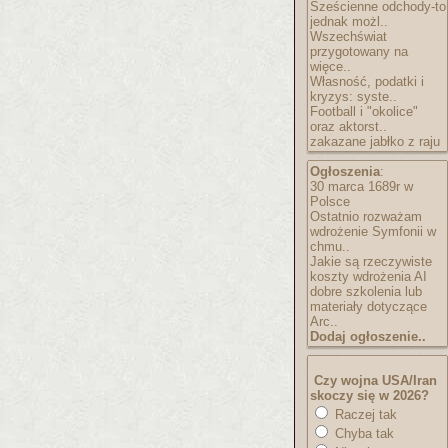
Sześcienne odchody-to
jednak możl..
Wszechświat
przygotowany na
więce..
Własność, podatki i
kryzys: syste..
Football i "okolice"
oraz aktorst..
zakazane jabłko z raju
Ogłoszenia
:
30 marca 1689r w
Polsce
Ostatnio rozważam
wdrożenie Symfonii w
chmu..
Jakie są rzeczywiste
koszty wdrożenia AI
dobre szkolenia lub
materiały dotyczące
Arc..
Dodaj ogłoszenie..
Czy wojna USA/Iran
skoczy się w 2026?
Raczej tak
Chyba tak