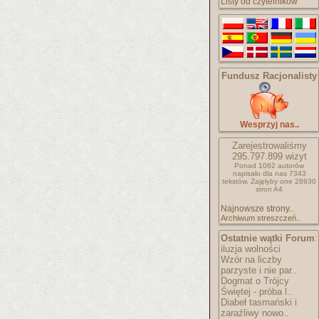
Listy od czytelników
Fundusz Racjonalisty
Wesprzyj nas..
Zarejestrowaliśmy
295.797.899
wizyt
Ponad 1062 autorów
napisało
dla nas 7343
tekstów.
Zajęłyby one 28930
stron A4
Najnowsze strony..
Archiwum streszczeń..
Ostatnie wątki Forum
:
iluzja wolności
Wzór na liczby
parzyste i nie par..
Dogmat o Trójcy
Świętej - próba l..
Diabeł tasmański i
zaraźliwy nowo..