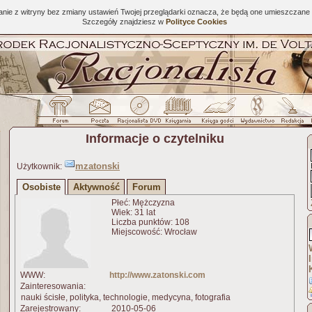
tanie z witryny bez zmiany ustawień Twojej przeglądarki oznacza, że będą one umieszcza
Szczegóły znajdziesz w
Polityce Cookies
Informacje o czytelniku
mzatonski
Użytkownik:
Osobiste
Aktywność
Forum
Płeć: Mężczyzna
Wiek: 31 lat
Liczba punktów: 108
Miejscowość: Wrocław
WWW:
http://www.zatonski.com
Zainteresowania:
nauki ścisłe, polityka, technologie, medycyna, fotografia
Zarejestrowany:
2010-05-06