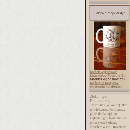
Sklepik "Racjonalisty"
Kubek wyznawcy
Latającego Potwora S.:
Mariusz Agnosiewicz -
Kościół a faszyzm.
Anatomia kolaboracji
Złota myśl
Racjonalisty:
"Jest u nas [w Walii?] takie
powiedzenie: 'Jeśli muszę
pójść do dżungli, to
najlepiej, gdy będę miał za
towarzysza Polaka'.
Jesteście wierni, trzymacie