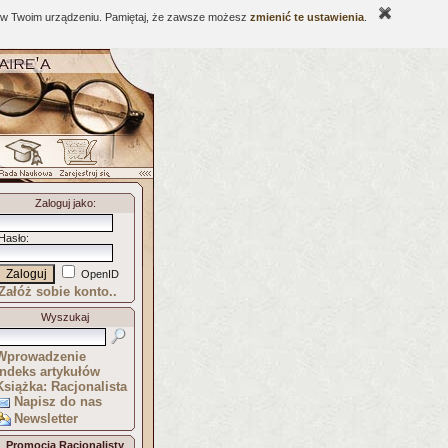
ne w Twoim urządzeniu. Pamiętaj, że zawsze możesz
zmienić te ustawienia
.
Zaloguj jako
:
Hasło
:
OpenID
Załóż sobie konto..
Wyszukaj
Wprowadzenie
Indeks artykułów
Książka: Racjonalista
Napisz do nas
Newsletter
Promocja Racjonalisty