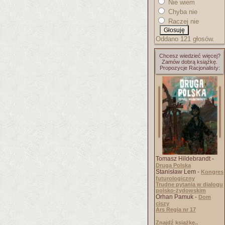
Nie wiem
Chyba nie
Raczej nie
Oddano 121 głosów.
Chcesz wiedzieć więcej?
Zamów dobrą książkę.
Propozycje Racjonalisty:
Tomasz Hildebrandt -
Druga Polska
Stanisław Lem -
Kongres
futurologiczny
Trudne pytania w dialogu
polsko-żydowskim
Orhan Pamuk -
Dom
ciszy
Ars Regia nr 17
Znajdź książkę..