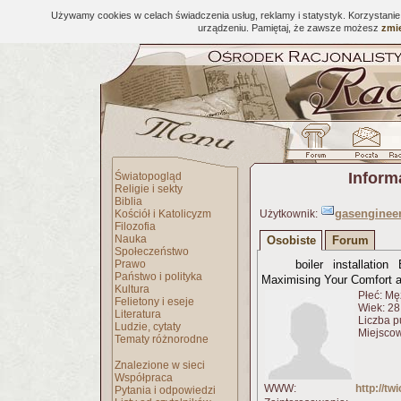
Używamy cookies w celach świadczenia usług, reklamy i statystyk. Korzystani
urządzeniu. Pamiętaj, że zawsze możesz
zmie
Inform
Światopogląd
Religie i sekty
Biblia
gasenginee
Kościół i Katolicyzm
Użytkownik:
Filozofia
Nauka
Osobiste
Forum
Społeczeństwo
Prawo
boiler installatio
Państwo i polityka
Maximising Your Comfort 
Kultura
Płeć: Mę
Felietony i eseje
Wiek: 28 
Literatura
Liczba p
Ludzie, cytaty
Miejscow
Tematy różnorodne
Znalezione w sieci
Współpraca
WWW:
http://t
Pytania i odpowiedzi