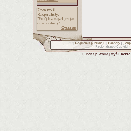
homokapłana
Złota myśl
Racjonalisty:
"Pokój bez książek jest jak
ciało bez duszy."
Cyceron
Regulamin publikacji
Bannery
Mapa
[
] [
] [
Racjonalista
Copyright
©
Fundacja Wolnej Myśli, kont