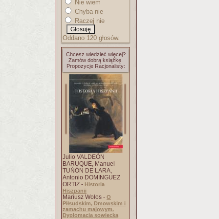
Nie wiem
Chyba nie
Raczej nie
Oddano 120 głosów.
Chcesz wiedzieć więcej?
Zamów dobrą książkę.
Propozycje Racjonalisty:
Julio VALDEÓN
BARUQUE, Manuel
TUŃÓN DE LARA,
Antonio DOMINGUEZ
ORTIZ -
Historia
Hiszpanii
Mariusz Wołos -
O
Piłsudskim, Dmowskim i
zamachu majowym.
Dyplomacja sowiecka