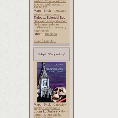
wobec Polski w okresie
kryzysu politycznego
1925-1926
Marcin Kruk -
Człowiek
zajęty niesłychanie
Tadeusz Żeleński-Boy -
Dziewice konsystorskie.
Dzika gospodarka
małżeńska konsystorzy
katolickich
Dante -
Biesiada
Znajdź książkę..
Sklepik "Racjonalisty"
Marcin Kruk -
Człowiek
zajęty niesłychanie
Lucas L. Grabeel -
Homo
Sanctus. Opowieść