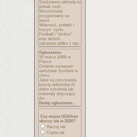
Sześcienne odchody-to
jednak możl..
Wszechświat
przygotowany na
więce..
Własność, podatki i
kryzys: syste..
Football i "okolice"
oraz aktorst..
zakazane jabłko z raju
Ogłoszenia
:
30 marca 1689r w
Polsce
Ostatnio rozważam
wdrożenie Symfonii w
chmu..
Jakie są rzeczywiste
koszty wdrożenia AI
dobre szkolenia lub
materiały dotyczące
Arc..
Dodaj ogłoszenie..
Czy wojna USA/Iran
skoczy się w 2026?
Raczej tak
Chyba tak