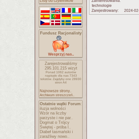
Listy od czytelników
Zainteresowania:
technologie
Zarejestrowany:
2024-02
Fundusz Racjonalisty
Wesprzyj nas..
Zarejestrowaliśmy
295.101.215
wizyt
Ponad 1062 autorów
napisało
dla nas 7343
tekstów.
Zajęłyby one 28930
stron A4
Najnowsze strony..
Archiwum streszczeń..
Ostatnie wątki Forum
:
iluzja wolności
Wzór na liczby
parzyste i nie par..
Dogmat o Trójcy
Świętej - próba l..
Diabeł tasmański i
zaraźliwy nowo..