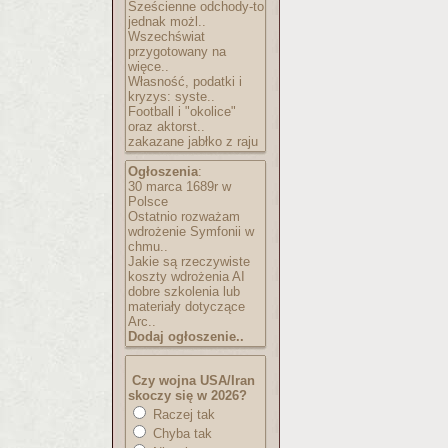
Sześcienne odchody-to
jednak możl..
Wszechświat
przygotowany na
więce..
Własność, podatki i
kryzys: syste..
Football i "okolice"
oraz aktorst..
zakazane jabłko z raju
Ogłoszenia
:
30 marca 1689r w
Polsce
Ostatnio rozważam
wdrożenie Symfonii w
chmu..
Jakie są rzeczywiste
koszty wdrożenia AI
dobre szkolenia lub
materiały dotyczące
Arc..
Dodaj ogłoszenie..
Czy wojna USA/Iran
skoczy się w 2026?
Raczej tak
Chyba tak