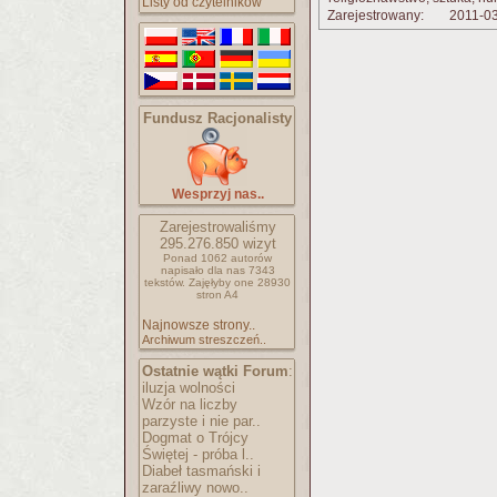
Listy od czytelników
Zarejestrowany:
2011-0
Fundusz Racjonalisty
Wesprzyj nas..
Zarejestrowaliśmy
295.276.850
wizyt
Ponad 1062 autorów
napisało
dla nas 7343
tekstów.
Zajęłyby one 28930
stron A4
Najnowsze strony..
Archiwum streszczeń..
Ostatnie wątki Forum
:
iluzja wolności
Wzór na liczby
parzyste i nie par..
Dogmat o Trójcy
Świętej - próba l..
Diabeł tasmański i
zaraźliwy nowo..