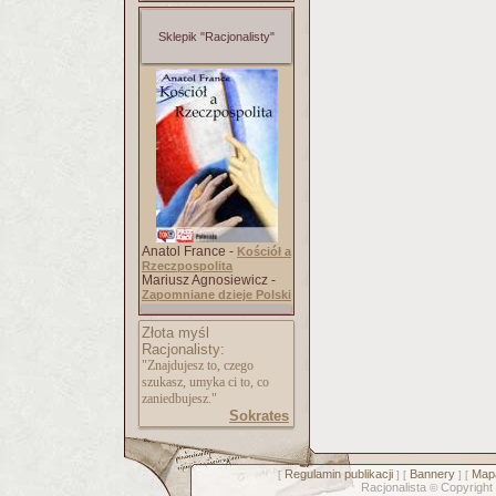
Sklepik "Racjonalisty"
Anatol France -
Kościół a
Rzeczpospolita
Mariusz Agnosiewicz -
Zapomniane dzieje Polski
Złota myśl
Racjonalisty:
"Znajdujesz to, czego
szukasz, umyka ci to, co
zaniedbujesz."
Sokrates
Regulamin publikacji
Bannery
Mapa
[
] [
] [
Racjonalista
Copyright
©