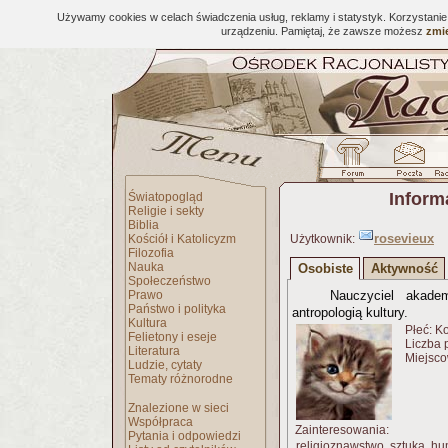
Używamy cookies w celach świadczenia usług, reklamy i statystyk. Korzystani
urządzeniu. Pamiętaj, że zawsze możesz
zmie
Inform
Światopogląd
Religie i sekty
Biblia
rosevieux
Kościół i Katolicyzm
Użytkownik:
Filozofia
Nauka
Osobiste
Aktywność
Społeczeństwo
Prawo
Nauczyciel akadem
Państwo i polityka
antropologią kultury.
Kultura
Płeć: K
Felietony i eseje
Liczba 
Literatura
Miejsco
Ludzie, cytaty
Tematy różnorodne
Znalezione w sieci
Współpraca
Zainteresowania:
Pytania i odpowiedzi
religioznawstwo, sztuka, hum