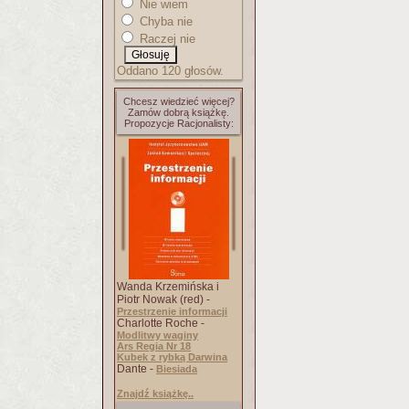
Nie wiem
Chyba nie
Raczej nie
Oddano 120 głosów.
Chcesz wiedzieć więcej?
Zamów dobrą książkę.
Propozycje Racjonalisty:
Wanda Krzemińska i
Piotr Nowak (red) -
Przestrzenie informacji
Charlotte Roche -
Modlitwy waginy
Ars Regia Nr 18
Kubek z rybką Darwina
Dante -
Biesiada
Znajdź książkę..