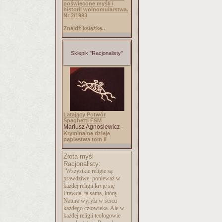
poświęcone myśli i
historii wolnomularstwa.
Nr 2/1993
Znajdź książkę..
Sklepik "Racjonalisty"
Latający Potwór
Spaghetti FSM
Mariusz Agnosiewicz -
Kryminalne dzieje
papiestwa tom II
Złota myśl
Racjonalisty:
"Wszystkie religie są
prawdziwe, ponieważ w
każdej religii kryje się
Prawda, ta sama, którą
Natura wyryła w sercu
każdego człowieka. Ale w
każdej religii teologowie