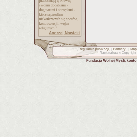
przesłaniają tę Prawdę
swoimi dodatkami -
dogmatami i obrzędami -
które są źródłem
niekończących się sporów,
kontrowersji i wojen
religijnych."
Andrzej Nowicki
Regulamin publikacji
Bannery
Mapa
[
] [
] [
Racjonalista
Copyright
©
Fundacja Wolnej Myśli, kont