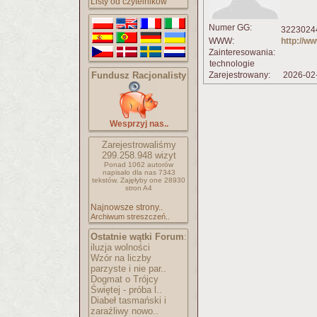
Listy od czytelników
Numer GG:
32230244
WWW:
http://ww
Zainteresowania:
technologie
Fundusz Racjonalisty
Zarejestrowany:
2026-02
Wesprzyj nas..
Zarejestrowaliśmy
299.258.948
wizyt
Ponad 1062 autorów
napisało
dla nas 7343
tekstów.
Zajęłyby one 28930
stron A4
Najnowsze strony..
Archiwum streszczeń..
Ostatnie wątki Forum
:
iluzja wolności
Wzór na liczby
parzyste i nie par..
Dogmat o Trójcy
Świętej - próba l..
Diabeł tasmański i
zaraźliwy nowo..