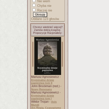
Nie wiem
Chyba nie
Raczej nie
Oddano 123 głosów.
Chcesz wiedzieć więcej?
Zamów dobrą książkę.
Propozycje Racjonalisty:
Mariusz Agnosiewicz -
Kryminalne dzieje
papiestwa tom II
John Brockman (red.) -
Nowy Renesans
Mariusz Agnosiewicz -
Kryminalne dzieje
papiestwa tom I
Wiktor Trojan -
Axis
Mundi
Ars Regia. Czasopismo