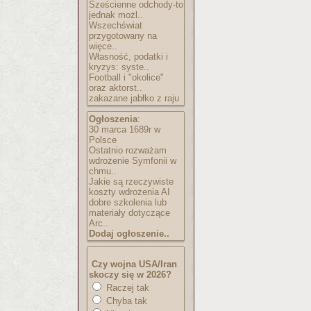
Sześcienne odchody-to
jednak możl..
Wszechświat
przygotowany na
więce..
Własność, podatki i
kryzys: syste..
Football i "okolice"
oraz aktorst..
zakazane jabłko z raju
Ogłoszenia
:
30 marca 1689r w
Polsce
Ostatnio rozważam
wdrożenie Symfonii w
chmu..
Jakie są rzeczywiste
koszty wdrożenia AI
dobre szkolenia lub
materiały dotyczące
Arc..
Dodaj ogłoszenie..
Czy wojna USA/Iran
skoczy się w 2026?
Raczej tak
Chyba tak