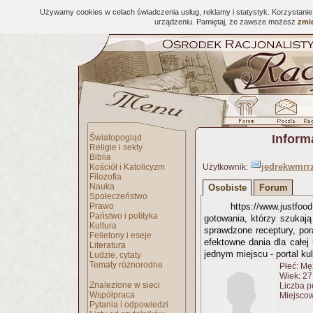
Używamy cookies w celach świadczenia usług, reklamy i statystyk. Korzystani
urządzeniu. Pamiętaj, że zawsze możesz
zmie
Inform
Światopogląd
Religie i sekty
Biblia
jedrekwmrr
Kościół i Katolicyzm
Użytkownik:
Filozofia
Nauka
Osobiste
Forum
Społeczeństwo
Prawo
https://www.justfoo
Państwo i polityka
gotowania, którzy szukają 
Kultura
sprawdzone receptury, po
Felietony i eseje
efektowne dania dla całej
Literatura
jednym miejscu - portal kul
Ludzie, cytaty
Tematy różnorodne
Płeć: Mę
Wiek: 27 
Znalezione w sieci
Liczba p
Współpraca
Miejscow
Pytania i odpowiedzi