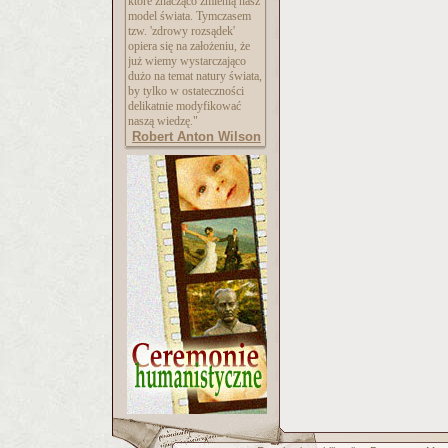
które znacząco zmienią nasz
model świata. Tymczasem
tzw. 'zdrowy rozsądek'
opiera się na założeniu, że
już wiemy wystarczająco
dużo na temat natury świata,
by tylko w ostateczności
delikatnie modyfikować
naszą wiedzę."
Robert Anton Wilson