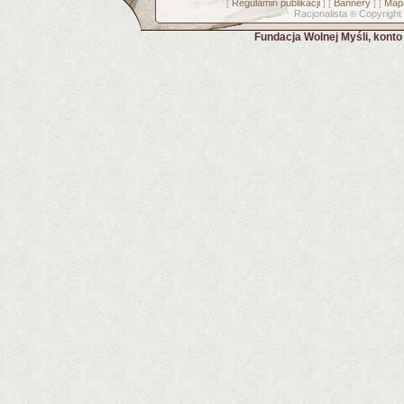
Regulamin publikacji
Bannery
Mapa
[
] [
] [
Racjonalista
Copyright
©
Fundacja Wolnej Myśli, kont