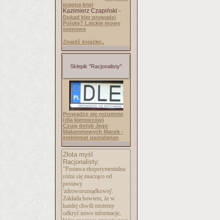
pragną krwi
Kazimierz Czapiński -
Dokąd kler prowadzi
Polskę? Laickie mowy
sejmowe
Znajdź książkę..
Sklepik "Racjonalisty"
Prowadzę się rozumnie
(dla kierowców)
Czuję dotyk Jego
Makaronowych Macek -
emblemat pastafarian
Złota myśl
Racjonalisty:
"Postawa eksperymentalna
różni się znacząco od
postawy
'zdroworozsądkowej
'.
Zakłada bowiem, że w
każdej chwili możemy
odkryć nowe informacje,