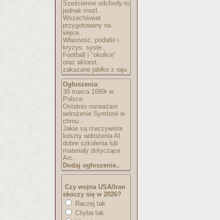
Sześcienne odchody-to
jednak możl..
Wszechświat
przygotowany na
więce..
Własność, podatki i
kryzys: syste..
Football i "okolice"
oraz aktorst..
zakazane jabłko z raju
Ogłoszenia
:
30 marca 1689r w
Polsce
Ostatnio rozważam
wdrożenie Symfonii w
chmu..
Jakie są rzeczywiste
koszty wdrożenia AI
dobre szkolenia lub
materiały dotyczące
Arc..
Dodaj ogłoszenie..
Czy wojna USA/Iran
skoczy się w 2026?
Raczej tak
Chyba tak