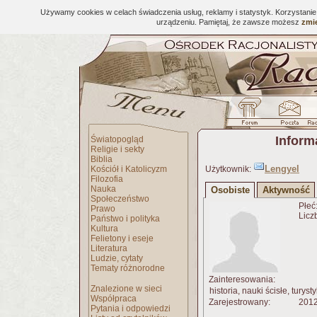
Używamy cookies w celach świadczenia usług, reklamy i statystyk. Korzystani
urządzeniu. Pamiętaj, że zawsze możesz
zmie
Inform
Światopogląd
Religie i sekty
Biblia
Lengyel
Kościół i Katolicyzm
Użytkownik:
Filozofia
Nauka
Osobiste
Aktywność
Społeczeństwo
Płeć
Prawo
Licz
Państwo i polityka
Kultura
Felietony i eseje
Literatura
Ludzie, cytaty
Tematy różnorodne
Zainteresowania:
Znalezione w sieci
historia, nauki ścisłe, turyst
Współpraca
Zarejestrowany:
2012
Pytania i odpowiedzi