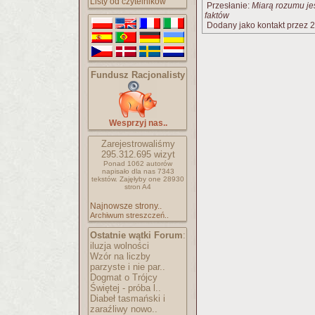
Listy od czytelników
Przesłanie:
Miarą rozumu je
faktów
Dodany jako kontakt przez 2
Fundusz Racjonalisty
Wesprzyj nas..
Zarejestrowaliśmy
295.312.695
wizyt
Ponad 1062 autorów
napisało
dla nas 7343
tekstów.
Zajęłyby one 28930
stron A4
Najnowsze strony..
Archiwum streszczeń..
Ostatnie wątki Forum
:
iluzja wolności
Wzór na liczby
parzyste i nie par..
Dogmat o Trójcy
Świętej - próba l..
Diabeł tasmański i
zaraźliwy nowo..