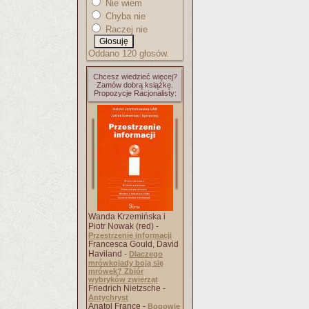
Nie wiem
Chyba nie
Raczej nie
Oddano 120 głosów.
Chcesz wiedzieć więcej?
Zamów dobrą książkę.
Propozycje Racjonalisty:
Wanda Krzemińska i
Piotr Nowak (red) -
Przestrzenie informacji
Francesca Gould, David
Haviland -
Dlaczego
mrówkojady boją się
mrówek? Zbiór
wybryków zwierząt
Friedrich Nietzsche -
Antychryst
Anatol France -
Bogowie