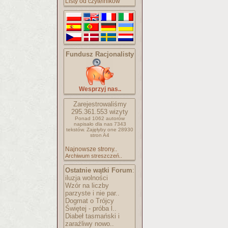
Listy od czytelników
Fundusz Racjonalisty
Wesprzyj nas..
Zarejestrowaliśmy
295.361.553
wizyty
Ponad 1062 autorów
napisało
dla nas 7343
tekstów.
Zajęłyby one 28930
stron A4
Najnowsze strony..
Archiwum streszczeń..
Ostatnie wątki Forum
:
iluzja wolności
Wzór na liczby
parzyste i nie par..
Dogmat o Trójcy
Świętej - próba l..
Diabeł tasmański i
zaraźliwy nowo..