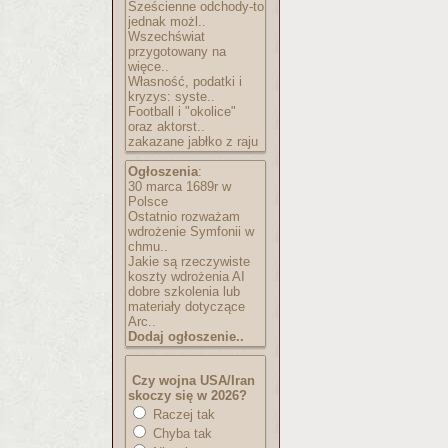
Sześcienne odchody-to
jednak możl..
Wszechświat
przygotowany na
więce..
Własność, podatki i
kryzys: syste..
Football i "okolice"
oraz aktorst..
zakazane jabłko z raju
Ogłoszenia
:
30 marca 1689r w
Polsce
Ostatnio rozważam
wdrożenie Symfonii w
chmu..
Jakie są rzeczywiste
koszty wdrożenia AI
dobre szkolenia lub
materiały dotyczące
Arc..
Dodaj ogłoszenie..
Czy wojna USA/Iran
skoczy się w 2026?
Raczej tak
Chyba tak