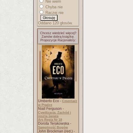
Nie wiem
Chyba nie
Raczej nie
Oddano 120 głosów.
Chcesz wiedzieć więcej?
Zamów dobrą książkę.
Propozycje Racjonalisty:
Umberto Eco -
Cmentarz
w Pradze
Niall Ferguson -
Cywilizacja. Zachód i
reszta świata
Ars Regia Nr 18
Dorota Terakowska -
Samotność Bogów
John Brockman (red.) -