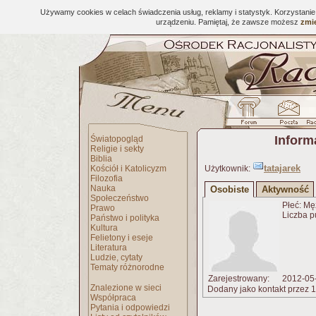
Używamy cookies w celach świadczenia usług, reklamy i statystyk. Korzystani
urządzeniu. Pamiętaj, że zawsze możesz
zmie
Inform
Światopogląd
Religie i sekty
Biblia
tatajarek
Kościół i Katolicyzm
Użytkownik:
Filozofia
Nauka
Osobiste
Aktywność
Społeczeństwo
Płeć: Mę
Prawo
Liczba p
Państwo i polityka
Kultura
Felietony i eseje
Literatura
Ludzie, cytaty
Tematy różnorodne
Zarejestrowany:
2012-05
Znalezione w sieci
Dodany jako kontakt przez 1
Współpraca
Pytania i odpowiedzi