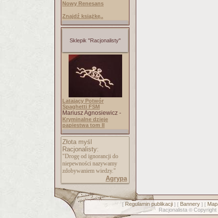
Nowy Renesans
Znajdź książkę..
Sklepik "Racjonalisty"
Latający Potwór
Spaghetti FSM
Mariusz Agnosiewicz -
Kryminalne dzieje
papiestwa tom II
Złota myśl
Racjonalisty:
"Drogę od ignorancji do
niepewności nazywamy
zdobywaniem wiedzy."
Agrypa
Regulamin publikacji
Bannery
Mapa
[
] [
] [
Racjonalista
Copyright
©