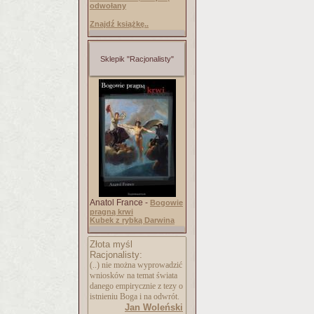
odwołany
Znajdź książkę..
Sklepik "Racjonalisty"
Anatol France -
Bogowie
pragną krwi
Kubek z rybką Darwina
Złota myśl
Racjonalisty:
(..) nie można wyprowadzić
wniosków na temat świata
danego empirycznie z tezy o
istnieniu Boga i na odwrót.
Jan Woleński