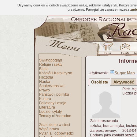
Używamy cookies w celach świadczenia usług, reklamy i statystyk. Korzystani
urządzeniu. Pamiętaj, że zawsze możesz
zmie
Inform
Światopogląd
Religie i sekty
Biblia
Sugar Man
Kościół i Katolicyzm
Użytkownik:
Filozofia
Nauka
Osobiste
Aktywność
Społeczeństwo
Płeć: Mę
Prawo
Liczba p
Państwo i polityka
Kultura
Felietony i eseje
Literatura
Ludzie, cytaty
Tematy różnorodne
Zainteresowania:
Znalezione w sieci
sztuka, humanistyka, techno
Współpraca
Zarejestrowany:
2013-04
Pytania i odpowiedzi
Dodany jako kontakt przez 1