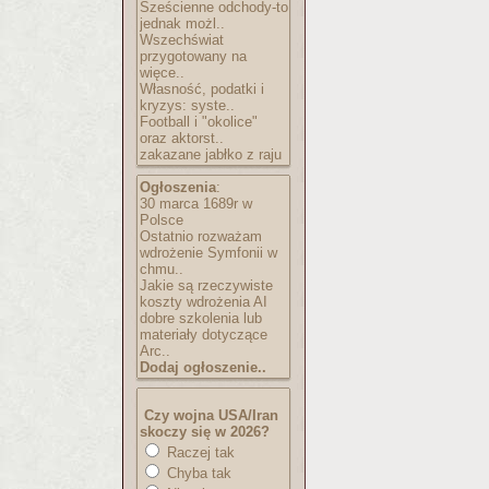
Sześcienne odchody-to
jednak możl..
Wszechświat
przygotowany na
więce..
Własność, podatki i
kryzys: syste..
Football i "okolice"
oraz aktorst..
zakazane jabłko z raju
Ogłoszenia
:
30 marca 1689r w
Polsce
Ostatnio rozważam
wdrożenie Symfonii w
chmu..
Jakie są rzeczywiste
koszty wdrożenia AI
dobre szkolenia lub
materiały dotyczące
Arc..
Dodaj ogłoszenie..
Czy wojna USA/Iran
skoczy się w 2026?
Raczej tak
Chyba tak