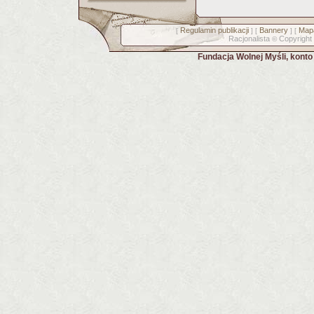
Regulamin publikacji
Bannery
Mapa
[
] [
] [
Racjonalista
Copyright
©
Fundacja Wolnej Myśli, kont