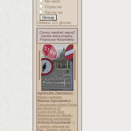
Nie wiem
Chyba nie
Raczej nie
Oddano 121 głosów.
Chcesz wiedzieć więcej?
Zamów dobrą książkę.
Propozycje Racjonalisty:
Agnieszka Zakrzewicz -
Papież i kobieta
Mariusz Agnosiewicz -
Zapomniane dzieje Polski
Ars Regia nr 17
Czuję dotyk Jego
Makaronowych Macek -
emblemat pastafarian
Andrzej Koraszewski -
I
z wichru odezwał się
Pan... Darwin, czuj się