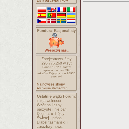
Listy od czytelników
Fundusz Racjonalisty
Wesprzyj nas..
Zarejestrowaliśmy
295.776.268
wizyt
Ponad 1062 autorów
napisało
dla nas 7343
tekstów.
Zajęłyby one 28930
stron A4
Najnowsze strony..
Archiwum streszczeń..
Ostatnie wątki Forum
:
iluzja wolności
Wzór na liczby
parzyste i nie par..
Dogmat o Trójcy
Świętej - próba l..
Diabeł tasmański i
zaraźliwy nowo..