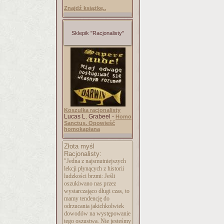
Znajdź książkę..
Sklepik "Racjonalisty"
Koszulka racjonalisty
Lucas L. Grabeel -
Homo
Sanctus. Opowieść
homokapłana
Złota myśl
Racjonalisty:
"Jedna z najsmutniejszych
lekcji płynących z historii
ludzkości brzmi: Jeśli
oszukiwano nas przez
wystarczająco długi czas, to
mamy tendencję do
odrzucania jakichkolwiek
dowodów na występowanie
tego oszustwa. Nie jesteśmy