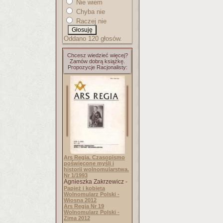
Nie wiem
Chyba nie
Raczej nie
Oddano 120 głosów.
Chcesz wiedzieć więcej?
Zamów dobrą książkę.
Propozycje Racjonalisty:
Ars Regia. Czasopismo
poświęcone myśli i
historii wolnomularstwa.
Nr 1/1993
Agnieszka Zakrzewicz -
Papież i kobieta
Wolnomularz Polski -
Wiosna 2012
Ars Regia Nr 19
Wolnomularz Polski -
Zima 2012