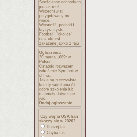
Sześcienne odchody-to
jednak możl..
Wszechświat
przygotowany na
więce..
Własność, podatki i
kryzys: syste..
Football i "okolice"
oraz aktorst..
zakazane jabłko z raju
Ogłoszenia
:
30 marca 1689r w
Polsce
Ostatnio rozważam
wdrożenie Symfonii w
chmu..
Jakie są rzeczywiste
koszty wdrożenia AI
dobre szkolenia lub
materiały dotyczące
Arc..
Dodaj ogłoszenie..
Czy wojna USA/Iran
skoczy się w 2026?
Raczej tak
Chyba tak