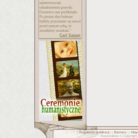
zainteresowani
odnalezieniem prawdy.
Oszustwo nas pochłonęło.
Po prostu zbyt bolesne
byłoby przyznanie się nawet
przed samym sobą, że
zostaliśmy oszukani."
Carl Sagan
Regulamin publikacji
Bannery
Mapa
[
] [
] [
Racjonalista
Copyright
©