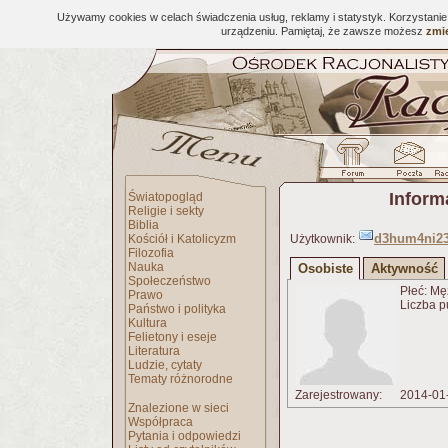
Używamy cookies w celach świadczenia usług, reklamy i statystyk. Korzystani
urządzeniu. Pamiętaj, że zawsze możesz
zmie
Inform
Światopogląd
Religie i sekty
Biblia
d3hum4ni23
Kościół i Katolicyzm
Użytkownik:
Filozofia
Nauka
Osobiste
Aktywność
Społeczeństwo
Płeć: Mę
Prawo
Liczba p
Państwo i polityka
Kultura
Felietony i eseje
Literatura
Ludzie, cytaty
Tematy różnorodne
Zarejestrowany:
2014-01
Znalezione w sieci
Współpraca
Pytania i odpowiedzi