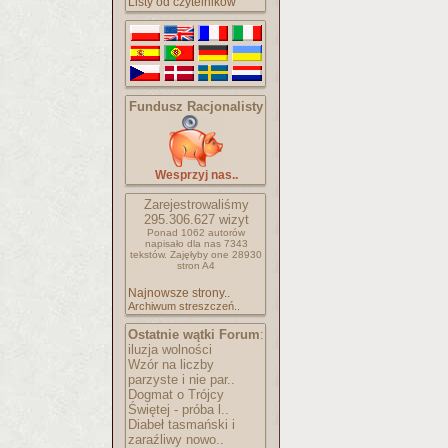
Listy od czytelników
Fundusz Racjonalisty
Wesprzyj nas..
Zarejestrowaliśmy
295.306.627
wizyt
Ponad 1062 autorów
napisało
dla nas 7343
tekstów.
Zajęłyby one 28930
stron A4
Najnowsze strony..
Archiwum streszczeń..
Ostatnie wątki Forum
:
iluzja wolności
Wzór na liczby
parzyste i nie par..
Dogmat o Trójcy
Świętej - próba l..
Diabeł tasmański i
zaraźliwy nowo..