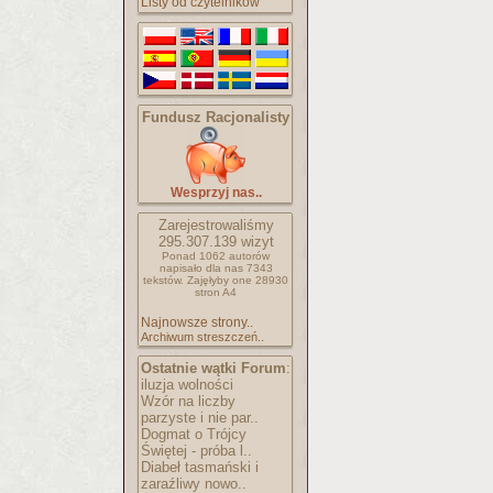
Listy od czytelników
Fundusz Racjonalisty
Wesprzyj nas..
Zarejestrowaliśmy
295.307.139
wizyt
Ponad 1062 autorów
napisało
dla nas 7343
tekstów.
Zajęłyby one 28930
stron A4
Najnowsze strony..
Archiwum streszczeń..
Ostatnie wątki Forum
:
iluzja wolności
Wzór na liczby
parzyste i nie par..
Dogmat o Trójcy
Świętej - próba l..
Diabeł tasmański i
zaraźliwy nowo..