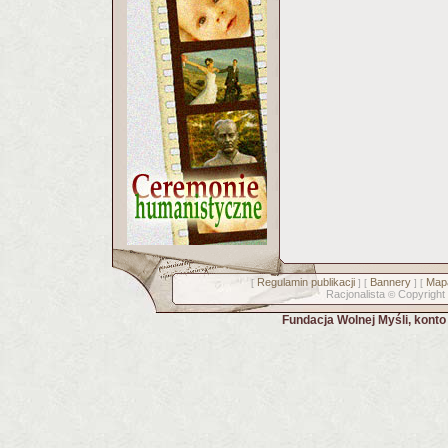
Regulamin publikacji
Bannery
Mapa
[
] [
] [
Racjonalista
Copyright
©
Fundacja Wolnej Myśli, kont