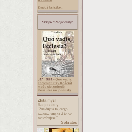
Znajdź książkę..
Sklepik "Racjonalisty"
Jan Rura -
Quo vadis,
Ecclesia? Czy Kościół
może się zmienić
Koszulka racjonalisty
Złota myśl
Racjonalisty:
"Znajdujesz to, czego
szukasz, umyka ci to, co
zaniedbujesz."
Sokrates