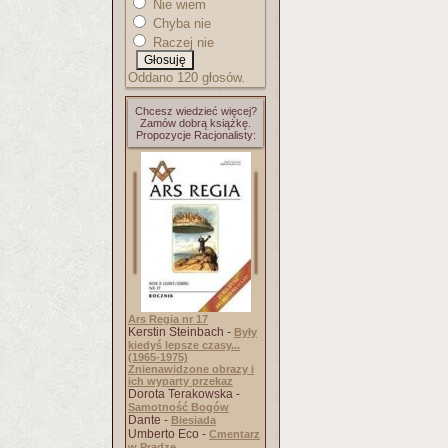
Nie wiem
Chyba nie
Raczej nie
Oddano 120 głosów.
Chcesz wiedzieć więcej?
Zamów dobrą książkę.
Propozycje Racjonalisty:
Ars Regia nr 17
Kerstin Steinbach -
Były
kiedyś lepsze czasy...
(1965-1975)
Znienawidzone obrazy i
ich wyparty przekaz
Dorota Terakowska -
Samotność Bogów
Dante -
Biesiada
Umberto Eco -
Cmentarz
w Pradze