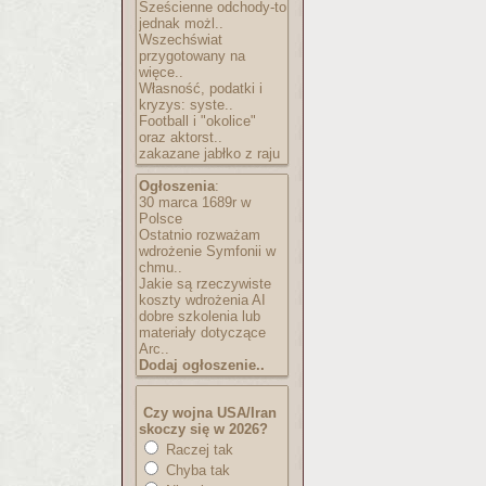
Sześcienne odchody-to
jednak możl..
Wszechświat
przygotowany na
więce..
Własność, podatki i
kryzys: syste..
Football i "okolice"
oraz aktorst..
zakazane jabłko z raju
Ogłoszenia
:
30 marca 1689r w
Polsce
Ostatnio rozważam
wdrożenie Symfonii w
chmu..
Jakie są rzeczywiste
koszty wdrożenia AI
dobre szkolenia lub
materiały dotyczące
Arc..
Dodaj ogłoszenie..
Czy wojna USA/Iran
skoczy się w 2026?
Raczej tak
Chyba tak