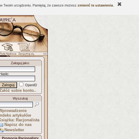
ne w Twoim urządzeniu. Pamiętaj, że zawsze możesz
zmienić te ustawienia
.
Zaloguj jako
:
Hasło
:
OpenID
Załóż sobie konto..
Wyszukaj
Wprowadzenie
Indeks artykułów
Książka: Racjonalista
Napisz do nas
Newsletter
Promocja Racjonalisty