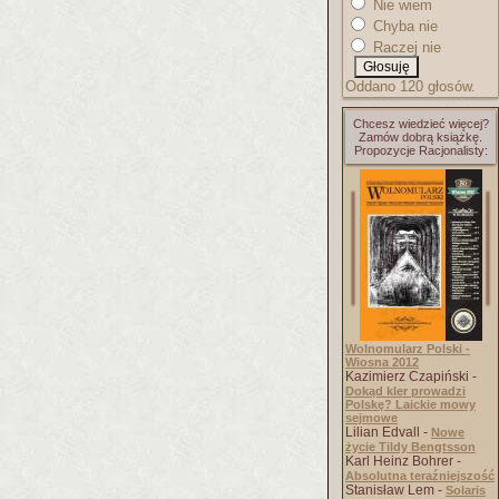
Nie wiem
Chyba nie
Raczej nie
Oddano 120 głosów.
Chcesz wiedzieć więcej?
Zamów dobrą książkę.
Propozycje Racjonalisty:
Wolnomularz Polski -
Wiosna 2012
Kazimierz Czapiński -
Dokąd kler prowadzi
Polskę? Laickie mowy
sejmowe
Lilian Edvall -
Nowe
życie Tildy Bengtsson
Karl Heinz Bohrer -
Absolutna teraźniejszość
Stanisław Lem -
Solaris