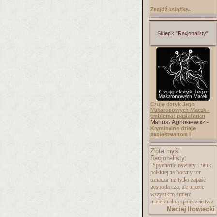
Znajdź książkę..
Sklepik "Racjonalisty"
Czuję dotyk Jego
Makaronowych Macek -
emblemat pastafarian
Mariusz Agnosiewicz -
Kryminalne dzieje
papiestwa tom I
Złota myśl
Racjonalisty:
"Spychanie oświaty i nauki
polskiej na boczny tor
oznacza nie tylko zapaść
gospodarczą, ale przede
wszystkim śmierć
intelektualną społeczeństwa"
Maciej Iłowiecki