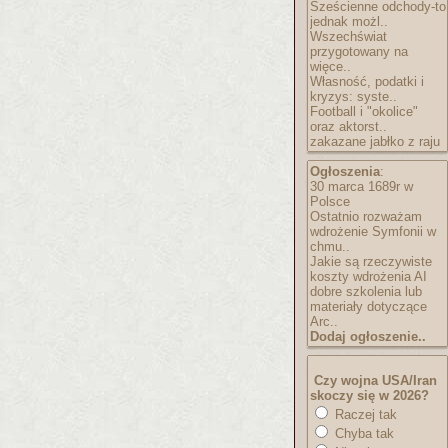
Sześcienne odchody-to
jednak możl..
Wszechświat
przygotowany na
więce..
Własność, podatki i
kryzys: syste..
Football i "okolice"
oraz aktorst..
zakazane jabłko z raju
Ogłoszenia
:
30 marca 1689r w
Polsce
Ostatnio rozważam
wdrożenie Symfonii w
chmu..
Jakie są rzeczywiste
koszty wdrożenia AI
dobre szkolenia lub
materiały dotyczące
Arc..
Dodaj ogłoszenie..
Czy wojna USA/Iran
skoczy się w 2026?
Raczej tak
Chyba tak