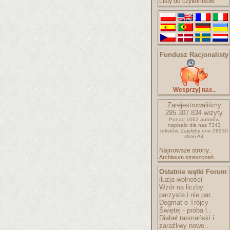
Listy od czytelników
Fundusz Racjonalisty
Wesprzyj nas..
Zarejestrowaliśmy
295.307.834
wizyty
Ponad 1062 autorów
napisało
dla nas 7343
tekstów.
Zajęłyby one 28930
stron A4
Najnowsze strony..
Archiwum streszczeń..
Ostatnie wątki Forum
:
iluzja wolności
Wzór na liczby
parzyste i nie par..
Dogmat o Trójcy
Świętej - próba l..
Diabeł tasmański i
zaraźliwy nowo..