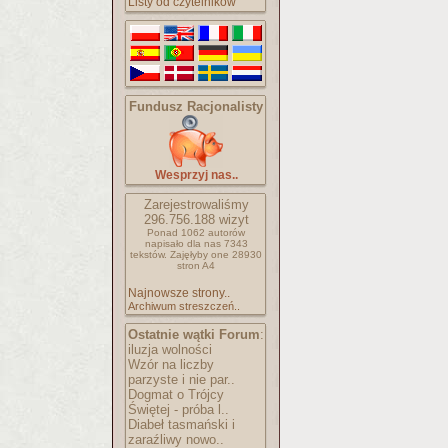
Listy od czytelników
Fundusz Racjonalisty
Wesprzyj nas..
Zarejestrowaliśmy
296.756.188
wizyt
Ponad 1062 autorów
napisało
dla nas 7343
tekstów.
Zajęłyby one 28930
stron A4
Najnowsze strony..
Archiwum streszczeń..
Ostatnie wątki Forum
:
iluzja wolności
Wzór na liczby
parzyste i nie par..
Dogmat o Trójcy
Świętej - próba l..
Diabeł tasmański i
zaraźliwy nowo..