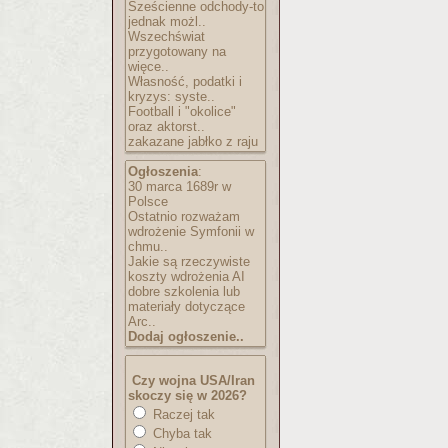
Sześcienne odchody-to
jednak możl..
Wszechświat
przygotowany na
więce..
Własność, podatki i
kryzys: syste..
Football i "okolice"
oraz aktorst..
zakazane jabłko z raju
Ogłoszenia
:
30 marca 1689r w
Polsce
Ostatnio rozważam
wdrożenie Symfonii w
chmu..
Jakie są rzeczywiste
koszty wdrożenia AI
dobre szkolenia lub
materiały dotyczące
Arc..
Dodaj ogłoszenie..
Czy wojna USA/Iran
skoczy się w 2026?
Raczej tak
Chyba tak