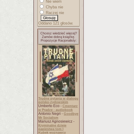
Nie wiem
Chyba nie
Raczej nie
Oddano 121 głosów.
Chcesz wiedzieć więcej?
Zamów dobrą książkę.
Propozycje Racjonalisty:
Trudne pytania w dialogu
polsko-żydowskim
Umberto Eco -
Cmentarz
w Pradze - audiobook
Antonio Negri -
Goodbye
Mr Socialism
Mariusz Agnosiewicz -
Kryminalne dzieje
papiestwa tom I
Kubek wyznawcy