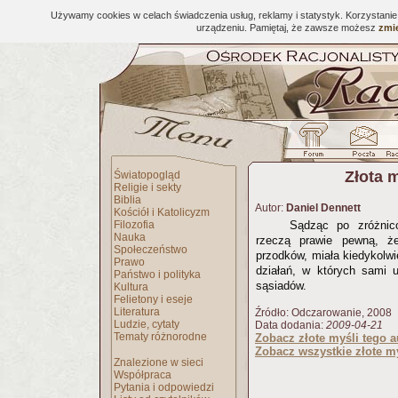
Używamy cookies w celach świadczenia usług, reklamy i statystyk. Korzystani
urządzeniu. Pamiętaj, że zawsze możesz
zmie
Złota 
Światopogląd
Religie i sekty
Biblia
Autor:
Daniel Dennett
Kościół i Katolicyzm
Filozofia
Sądząc po zróżnico
Nauka
rzeczą prawie pewną, że
Społeczeństwo
przodków, miała kiedykolwi
Prawo
działań, w których sami 
Państwo i polityka
sąsiadów.
Kultura
Felietony i eseje
Literatura
Źródło: Odczarowanie, 2008
Ludzie, cytaty
Data dodania:
2009-04-21
Tematy różnorodne
Zobacz złote myśli tego a
Zobacz wszystkie złote my
Znalezione w sieci
Współpraca
Pytania i odpowiedzi