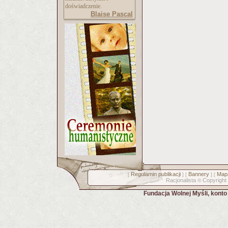
doświadczenie.
Blaise Pascal
Regulamin publikacji
Bannery
Mapa
[
] [
] [
Racjonalista
Copyright
©
Fundacja Wolnej Myśli, kont