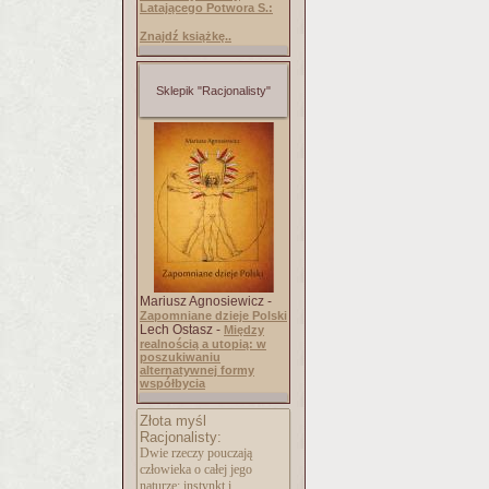
Latającego Potwora S.:
Znajdź książkę..
Sklepik "Racjonalisty"
Mariusz Agnosiewicz -
Zapomniane dzieje Polski
Lech Ostasz -
Między
realnością a utopią: w
poszukiwaniu
alternatywnej formy
współbycia
Złota myśl
Racjonalisty:
Dwie rzeczy pouczają
człowieka o całej jego
naturze: instynkt i