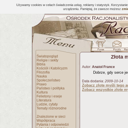
Używamy cookies w celach świadczenia usług, reklamy i statystyk. Korzystani
urządzeniu. Pamiętaj, że zawsze możesz
zmie
Złota 
Światopogląd
Religie i sekty
Biblia
Autor:
Anatol France
Kościół i Katolicyzm
Filozofia
Dobrze, gdy serce je
Nauka
Społeczeństwo
Data dodania:
2009-10-14
Prawo
Zobacz złote myśli tego a
Państwo i polityka
Zobacz wszystkie złote my
Kultura
Felietony i eseje
Literatura
Ludzie, cytaty
Tematy różnorodne
Znalezione w sieci
Współpraca
Pytania i odpowiedzi