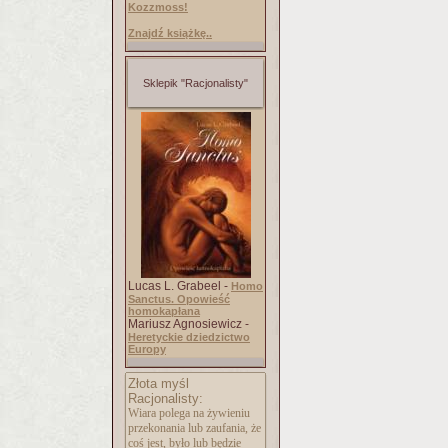
Kozzmoss!
Znajdź książkę..
Sklepik "Racjonalisty"
Lucas L. Grabeel -
Homo
Sanctus. Opowieść
homokapłana
Mariusz Agnosiewicz -
Heretyckie dziedzictwo
Europy
Złota myśl
Racjonalisty:
Wiara polega na żywieniu
przekonania lub zaufania, że
coś jest, było lub będzie