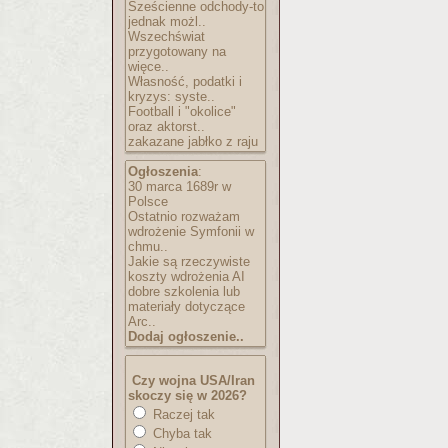
Sześcienne odchody-to
jednak możl..
Wszechświat
przygotowany na
więce..
Własność, podatki i
kryzys: syste..
Football i "okolice"
oraz aktorst..
zakazane jabłko z raju
Ogłoszenia
:
30 marca 1689r w
Polsce
Ostatnio rozważam
wdrożenie Symfonii w
chmu..
Jakie są rzeczywiste
koszty wdrożenia AI
dobre szkolenia lub
materiały dotyczące
Arc..
Dodaj ogłoszenie..
Czy wojna USA/Iran
skoczy się w 2026?
Raczej tak
Chyba tak