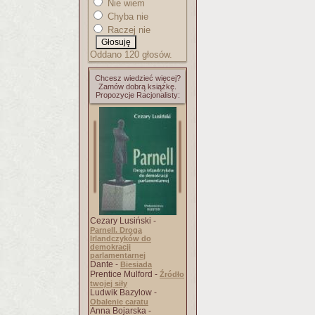
Nie wiem
Chyba nie
Raczej nie
Oddano 120 głosów.
Chcesz wiedzieć więcej?
Zamów dobrą książkę.
Propozycje Racjonalisty:
Cezary Lusiński -
Parnell. Droga
Irlandczyków do
demokracji
parlamentarnej
Dante -
Biesiada
Prentice Mulford -
Źródło
twojej siły
Ludwik Bazylow -
Obalenie caratu
Anna Bojarska -