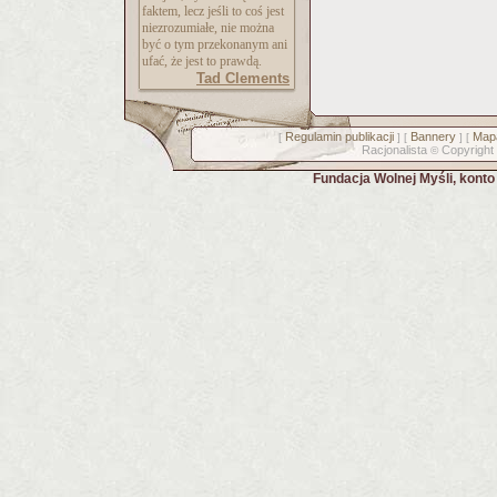
faktem, lecz jeśli to coś jest
niezrozumiałe, nie można
być o tym przekonanym ani
ufać, że jest to prawdą.
Tad Clements
Regulamin publikacji
Bannery
Mapa
[
] [
] [
Racjonalista
Copyright
©
Fundacja Wolnej Myśli, kont