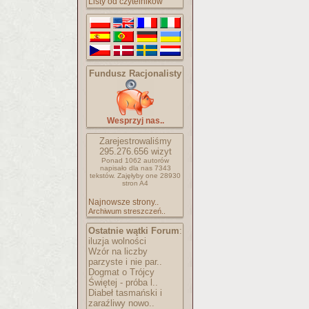
Listy od czytelników
Fundusz Racjonalisty
Wesprzyj nas..
Zarejestrowaliśmy
295.276.656
wizyt
Ponad 1062 autorów
napisało
dla nas 7343
tekstów.
Zajęłyby one 28930
stron A4
Najnowsze strony..
Archiwum streszczeń..
Ostatnie wątki Forum
:
iluzja wolności
Wzór na liczby
parzyste i nie par..
Dogmat o Trójcy
Świętej - próba l..
Diabeł tasmański i
zaraźliwy nowo..