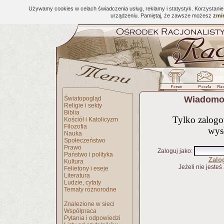
Używamy cookies w celach świadczenia usług, reklamy i statystyk. Korzystani
urządzeniu. Pamiętaj, że zawsze możesz
zmie
Wiadomoś
Światopogląd
Religie i sekty
Biblia
Tylko zalog
Kościół i Katolicyzm
Filozofia
wys
Nauka
Społeczeństwo
Prawo
Zaloguj jako
:
Państwo i polityka
Zalo
Kultura
Jeżeli nie jesteś
Felietony i eseje
Literatura
Ludzie, cytaty
Tematy różnorodne
Znalezione w sieci
Współpraca
Pytania i odpowiedzi