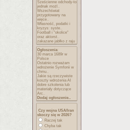
Sześcienne odchody-to
jednak możl..
Wszechświat
przygotowany na
więce..
Własność, podatki i
kryzys: syste..
Football i "okolice"
oraz aktorst..
zakazane jabłko z raju
Ogłoszenia
:
30 marca 1689r w
Polsce
Ostatnio rozważam
wdrożenie Symfonii w
chmu..
Jakie są rzeczywiste
koszty wdrożenia AI
dobre szkolenia lub
materiały dotyczące
Arc..
Dodaj ogłoszenie..
Czy wojna USA/Iran
skoczy się w 2026?
Raczej tak
Chyba tak