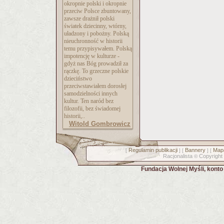
okropnie polski i okropnie
przeciw Polsce zbuntowany,
zawsze drażnił polski
światek dziecinny, wtórny,
uładzony i pobożny. Polską
nieuchronność w historii
temu przypisywałem. Polską
impotencję w kulturze -
gdyż nas Bóg prowadził za
rączkę. To grzeczne polskie
dzieciństwo
przeciwstawiałem dorosłej
samodzielności innych
kultur. Ten naród bez
filozofii, bez świadomej
historii,..
Witold Gombrowicz
Regulamin publikacji
Bannery
Mapa
[
] [
] [
Racjonalista
Copyright
©
Fundacja Wolnej Myśli, kont