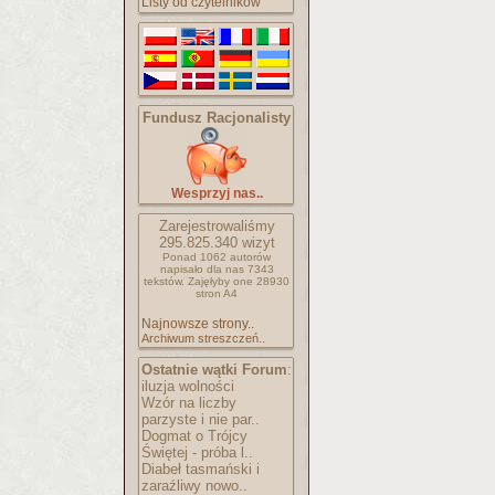
Listy od czytelników
Fundusz Racjonalisty
Wesprzyj nas..
Zarejestrowaliśmy
295.825.340
wizyt
Ponad 1062 autorów
napisało
dla nas 7343
tekstów.
Zajęłyby one 28930
stron A4
Najnowsze strony..
Archiwum streszczeń..
Ostatnie wątki Forum
:
iluzja wolności
Wzór na liczby
parzyste i nie par..
Dogmat o Trójcy
Świętej - próba l..
Diabeł tasmański i
zaraźliwy nowo..