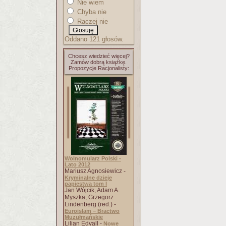
Nie wiem
Chyba nie
Raczej nie
Oddano 121 głosów.
Chcesz wiedzieć więcej?
Zamów dobrą książkę.
Propozycje Racjonalisty:
Wolnomularz Polski -
Lato 2012
Mariusz Agnosiewicz -
Kryminalne dzieje
papiestwa tom I
Jan Wójcik, Adam A.
Myszka, Grzegorz
Lindenberg (red.) -
Euroislam – Bractwo
Muzułmańskie
Lilian Edvall -
Nowe