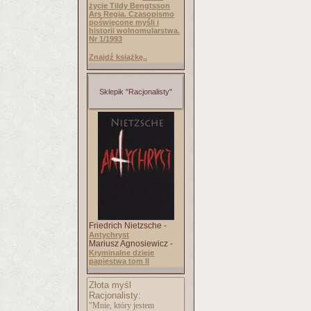
życie Tildy Bengtsson
Ars Regia. Czasopismo
poświęcone myśli i
historii wolnomularstwa.
Nr 1/1993
Znajdź książkę..
Sklepik "Racjonalisty"
Friedrich Nietzsche -
Antychryst
Mariusz Agnosiewicz -
Kryminalne dzieje
papiestwa tom II
Złota myśl
Racjonalisty:
"Mnie, który jestem