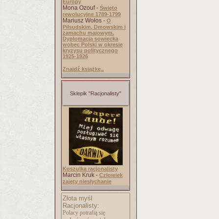
Europy
Mona Ozouf -
Święto
rewolucyjne 1789-1799
Mariusz Wołos -
O
Piłsudskim, Dmowskim i
zamachu majowym.
Dyplomacja sowiecka
wobec Polski w okresie
kryzysu politycznego
1925-1926
Znajdź książkę..
Sklepik "Racjonalisty"
Koszulka racjonalisty
Marcin Kruk -
Człowiek
zajęty niesłychanie
Złota myśl
Racjonalisty:
Polacy potrafią się