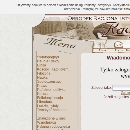
Używamy cookies w celach świadczenia usług, reklamy i statystyk. Korzystani
urządzeniu. Pamiętaj, że zawsze możesz
zmie
Wiadomoś
Światopogląd
Religie i sekty
Biblia
Tylko zalog
Kościół i Katolicyzm
Filozofia
wys
Nauka
Społeczeństwo
Prawo
Zaloguj jako
:
Państwo i polityka
Zalo
Kultura
Jeżeli nie jesteś
Felietony i eseje
Literatura
Ludzie, cytaty
Tematy różnorodne
Znalezione w sieci
Współpraca
Pytania i odpowiedzi