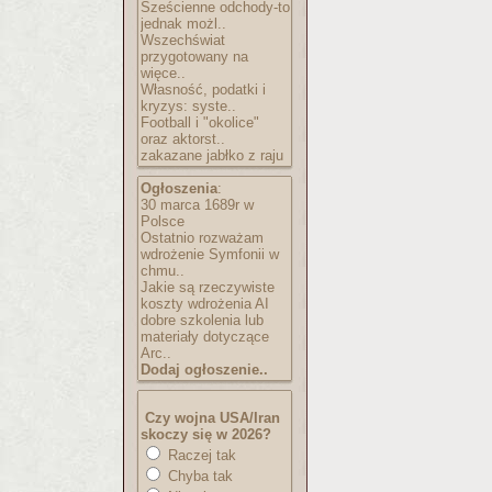
Sześcienne odchody-to
jednak możl..
Wszechświat
przygotowany na
więce..
Własność, podatki i
kryzys: syste..
Football i "okolice"
oraz aktorst..
zakazane jabłko z raju
Ogłoszenia
:
30 marca 1689r w
Polsce
Ostatnio rozważam
wdrożenie Symfonii w
chmu..
Jakie są rzeczywiste
koszty wdrożenia AI
dobre szkolenia lub
materiały dotyczące
Arc..
Dodaj ogłoszenie..
Czy wojna USA/Iran
skoczy się w 2026?
Raczej tak
Chyba tak