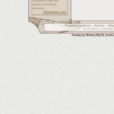
wykończyć sami, bez
pomocy ościennych
mocarstw.
Stanisław Lem
Regulamin publikacji
Bannery
Mapa
[
] [
] [
Racjonalista
Copyright
©
Fundacja Wolnej Myśli, kont