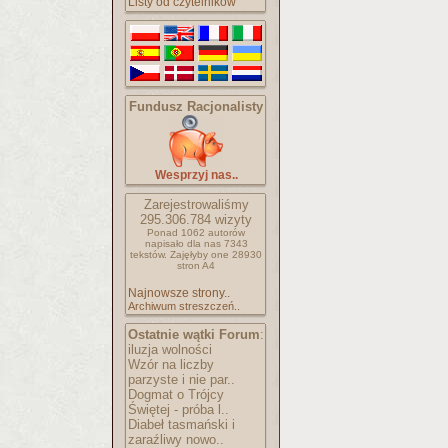
Listy od czytelników
Fundusz Racjonalisty
Wesprzyj nas..
Zarejestrowaliśmy
295.306.784
wizyty
Ponad 1062 autorów
napisało
dla nas 7343
tekstów.
Zajęłyby one 28930
stron A4
Najnowsze strony..
Archiwum streszczeń..
Ostatnie wątki Forum
:
iluzja wolności
Wzór na liczby
parzyste i nie par..
Dogmat o Trójcy
Świętej - próba l..
Diabeł tasmański i
zaraźliwy nowo..