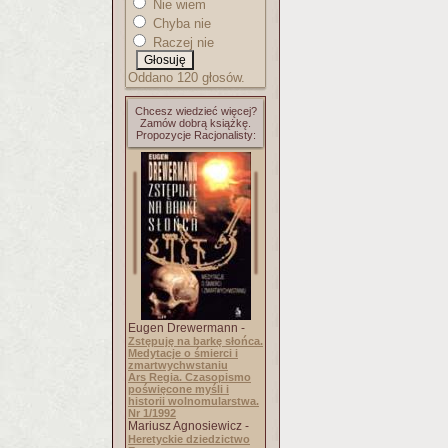
Nie wiem
Chyba nie
Raczej nie
Oddano 120 głosów.
Chcesz wiedzieć więcej?
Zamów dobrą książkę.
Propozycje Racjonalisty:
Eugen Drewermann -
Zstępuję na barkę słońca.
Medytacje o śmierci i
zmartwychwstaniu
Ars Regia. Czasopismo
poświęcone myśli i
historii wolnomularstwa.
Nr 1/1992
Mariusz Agnosiewicz -
Heretyckie dziedzictwo