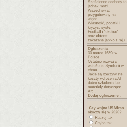
Sześcienne odchody-to
jednak możl..
Wszechświat
przygotowany na
więce..
Własność, podatki i
kryzys: syste..
Football i "okolice"
oraz aktorst..
zakazane jabłko z raju
Ogłoszenia
:
30 marca 1689r w
Polsce
Ostatnio rozważam
wdrożenie Symfonii w
chmu..
Jakie są rzeczywiste
koszty wdrożenia AI
dobre szkolenia lub
materiały dotyczące
Arc..
Dodaj ogłoszenie..
Czy wojna USA/Iran
skoczy się w 2026?
Raczej tak
Chyba tak