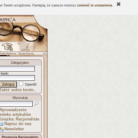
ne w Twoim urządzeniu. Pamiętaj, że zawsze możesz
zmienić te ustawienia
.
Zaloguj jako
:
Hasło
:
OpenID
Załóż sobie konto..
Wyszukaj
Wprowadzenie
Indeks artykułów
Książka: Racjonalista
Napisz do nas
Newsletter
Promocja Racjonalisty