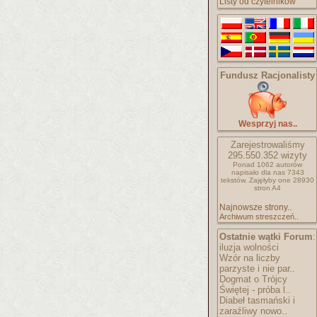
Listy od czytelników
Fundusz Racjonalisty
Wesprzyj nas..
Zarejestrowaliśmy
295.550.352
wizyty
Ponad 1062 autorów
napisało
dla nas 7343
tekstów.
Zajęłyby one 28930
stron A4
Najnowsze strony..
Archiwum streszczeń..
Ostatnie wątki Forum
:
iluzja wolności
Wzór na liczby
parzyste i nie par..
Dogmat o Trójcy
Świętej - próba l..
Diabeł tasmański i
zaraźliwy nowo..