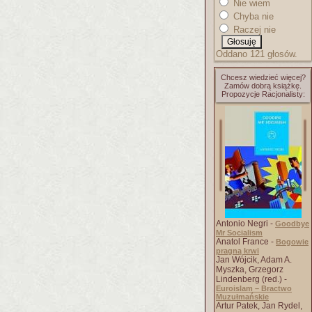
Nie wiem
Chyba nie
Raczej nie
Oddano 121 głosów.
Chcesz wiedzieć więcej?
Zamów dobrą książkę.
Propozycje Racjonalisty:
Antonio Negri -
Goodbye
Mr Socialism
Anatol France -
Bogowie
pragną krwi
Jan Wójcik, Adam A.
Myszka, Grzegorz
Lindenberg (red.) -
Euroislam – Bractwo
Muzułmańskie
Artur Patek, Jan Rydel,