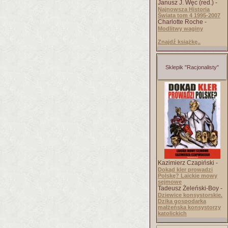
Janusz J. Węc (red.) -
Najnowsza Historia
Świata tom 4 1995-2007
Charlotte Roche -
Modlitwy waginy
Znajdź książkę..
Sklepik "Racjonalisty"
Kazimierz Czapiński -
Dokąd kler prowadzi
Polskę? Laickie mowy
sejmowe
Tadeusz Żeleński-Boy -
Dziewice konsystorskie.
Dzika gospodarka
małżeńska konsystorzy
katolickich