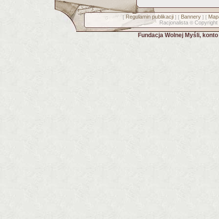
Regulamin publikacji
Bannery
Mapa
[
] [
] [
Racjonalista
Copyright
©
Fundacja Wolnej Myśli, kont