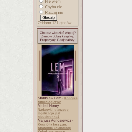
Nie wiem
Chyba nie
Raczej nie
Oddano 121 głosów.
Chcesz wiedzieć więcej?
Zamów dobrą książkę.
Propozycje Racjonalisty:
Stanisław Lem -
Kongres
futurologiczny
Michel Henry -
Narkotyki: dlaczego
legalizacja jest
nieuchronna?
Mariusz Agnosiewicz -
Kościół a faszyzm.
Anatomia kolaboracji
Kubek wyznawcy