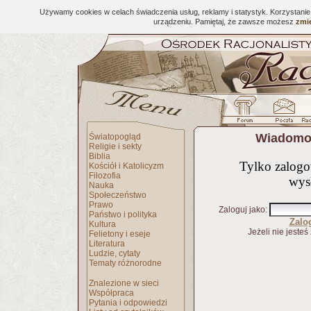
Używamy cookies w celach świadczenia usług, reklamy i statystyk. Korzystani
urządzeniu. Pamiętaj, że zawsze możesz
zmie
Wiadomoś
Światopogląd
Religie i sekty
Biblia
Tylko zalog
Kościół i Katolicyzm
Filozofia
wys
Nauka
Społeczeństwo
Prawo
Zaloguj jako
:
Państwo i polityka
Zalo
Kultura
Jeżeli nie jesteś
Felietony i eseje
Literatura
Ludzie, cytaty
Tematy różnorodne
Znalezione w sieci
Współpraca
Pytania i odpowiedzi