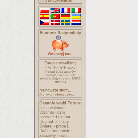
Listy od czytelników
Fundusz Racjonalisty
Wesprzyj nas..
Zarejestrowaliśmy
295.785.515
wizyt
Ponad 1062 autorów
napisało
dla nas 7343
tekstów.
Zajęłyby one 28930
stron A4
Najnowsze strony..
Archiwum streszczeń..
Ostatnie wątki Forum
:
iluzja wolności
Wzór na liczby
parzyste i nie par..
Dogmat o Trójcy
Świętej - próba l..
Diabeł tasmański i
zaraźliwy nowo..