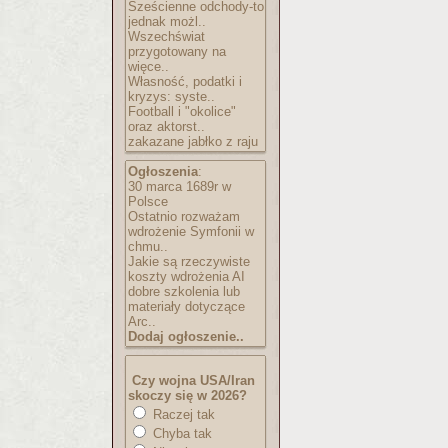
Sześcienne odchody-to
jednak możl..
Wszechświat
przygotowany na
więce..
Własność, podatki i
kryzys: syste..
Football i "okolice"
oraz aktorst..
zakazane jabłko z raju
Ogłoszenia
:
30 marca 1689r w
Polsce
Ostatnio rozważam
wdrożenie Symfonii w
chmu..
Jakie są rzeczywiste
koszty wdrożenia AI
dobre szkolenia lub
materiały dotyczące
Arc..
Dodaj ogłoszenie..
Czy wojna USA/Iran
skoczy się w 2026?
Raczej tak
Chyba tak