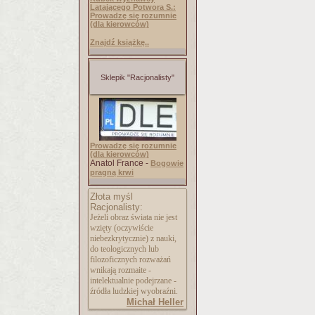
Latającego Potwora S.:
Prowadzę się rozumnie
(dla kierowców)
Znajdź książkę..
Sklepik "Racjonalisty"
Prowadzę się rozumnie
(dla kierowców)
Anatol France -
Bogowie
pragną krwi
Złota myśl
Racjonalisty:
Jeżeli obraz świata nie jest
wzięty (oczywiście
niebezkrytycznie) z nauki,
do teologicznych lub
filozoficznych rozważań
wnikają rozmaite -
intelektualnie podejrzane -
źródła ludzkiej wyobraźni.
Michał Heller