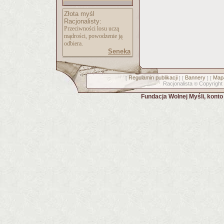
Złota myśl
Racjonalisty:
Przeciwności losu uczą
mądrości, powodzenie ją
odbiera.
Seneka
Regulamin publikacji
Bannery
Mapa
[
] [
] [
Racjonalista
Copyright
©
Fundacja Wolnej Myśli, kont