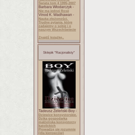
Świata tom 4 1995-2007
Barbara Włodarczyk -
Nie ma jednej Rosji
Vinod K. Wadhawan -
Nauka złożoności.
Trudne pytania, które
zadajemy o sobie i o
naszym Wszechświecie
Znajdź książkę..
Sklepik "Racjonalisty"
Tadeusz Żeleński-Boy -
Dziewice konsystorskie.
Dzika gospodarka
małżeńska konsystorzy
katolickich
Prowadzę się rozumnie
(dla kierowców)