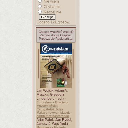
Nie wiem
Chyba nie
Raczej nie
Oddano 121 głosów.
Chcesz wiedzieć więcej?
Zamów dobrą książkę.
Propozycje Racjonalisty:
Jan Wójcik, Adam A.
Myszka, Grzegorz
Lindenberg (red.) -
Euroislam – Bractwo
Muzułmańskie
Czuję dotyk Jego
Makaronowych Macek -
emblemat pastafarian
Artur Patek, Jan Rydel,
Janusz J. Węc (red.) -
Najnowsza Historia