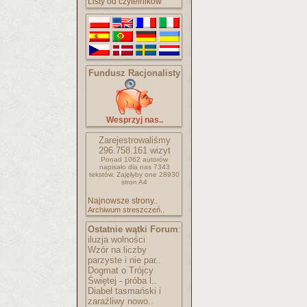
Listy od czytelników
Fundusz Racjonalisty
Wesprzyj nas..
Zarejestrowaliśmy
296.758.161
wizyt
Ponad 1062 autorów
napisało
dla nas 7343
tekstów.
Zajęłyby one 28930
stron A4
Najnowsze strony..
Archiwum streszczeń..
Ostatnie wątki Forum
:
iluzja wolności
Wzór na liczby
parzyste i nie par..
Dogmat o Trójcy
Świętej - próba l..
Diabeł tasmański i
zaraźliwy nowo..