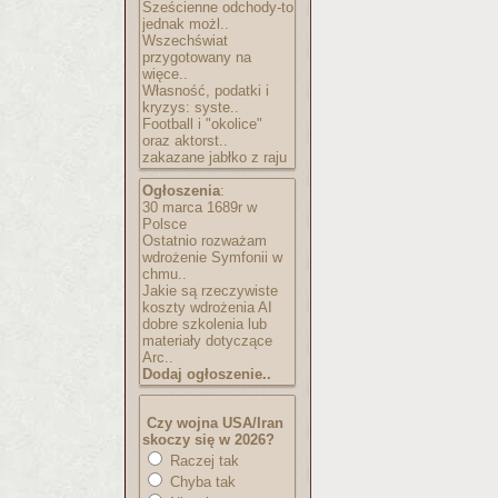
Sześcienne odchody-to
jednak możl..
Wszechświat
przygotowany na
więce..
Własność, podatki i
kryzys: syste..
Football i "okolice"
oraz aktorst..
zakazane jabłko z raju
Ogłoszenia
:
30 marca 1689r w
Polsce
Ostatnio rozważam
wdrożenie Symfonii w
chmu..
Jakie są rzeczywiste
koszty wdrożenia AI
dobre szkolenia lub
materiały dotyczące
Arc..
Dodaj ogłoszenie..
Czy wojna USA/Iran
skoczy się w 2026?
Raczej tak
Chyba tak