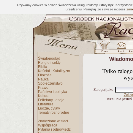
Używamy cookies w celach świadczenia usług, reklamy i statystyk. Korzystani
urządzeniu. Pamiętaj, że zawsze możesz
zmie
Wiadomoś
Światopogląd
Religie i sekty
Biblia
Tylko zalog
Kościół i Katolicyzm
Filozofia
wys
Nauka
Społeczeństwo
Prawo
Zaloguj jako
:
Państwo i polityka
Zalo
Kultura
Jeżeli nie jesteś
Felietony i eseje
Literatura
Ludzie, cytaty
Tematy różnorodne
Znalezione w sieci
Współpraca
Pytania i odpowiedzi