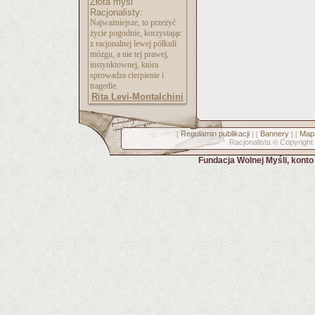
Złota myśl
Racjonalisty:
Najważniejsze, to przeżyć
życie pogodnie, korzystając
z racjonalnej lewej półkuli
mózgu, a nie tej prawej,
instynktownej, która
sprowadza cierpienie i
tragedie.
Rita Levi-Montalchini
Regulamin publikacji
Bannery
Mapa
[
] [
] [
Racjonalista
Copyright
©
Fundacja Wolnej Myśli, kont