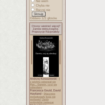
Nie wiem
Chyba nie
Raczej nie
Oddano 121 głosów.
Chcesz wiedzieć więcej?
Zamów dobrą książkę.
Propozycje Racjonalisty:
Andrzej Koraszewski -
I
z wichru odezwał się
Pan... Darwin, czuj się
odwołany
Francesca Gould, David
Haviland -
Dlaczego
mrówkojady boją się
mrówek? Zbiór
wybryków zwierząt