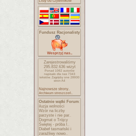
Listy od czytelników
Fundusz Racjonalisty
Wesprzyj nas..
Zarejestrowaliśmy
295.832.636
wizyt
Ponad 1062 autorów
napisało
dla nas 7343
tekstów.
Zajęłyby one 28930
stron A4
Najnowsze strony..
Archiwum streszczeń..
Ostatnie wątki Forum
:
iluzja wolności
Wzór na liczby
parzyste i nie par..
Dogmat o Trójcy
Świętej - próba l..
Diabeł tasmański i
zaraźliwy nowo..