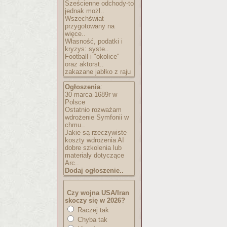
Sześcienne odchody-to
jednak możl..
Wszechświat
przygotowany na
więce..
Własność, podatki i
kryzys: syste..
Football i "okolice"
oraz aktorst..
zakazane jabłko z raju
Ogłoszenia
:
30 marca 1689r w
Polsce
Ostatnio rozważam
wdrożenie Symfonii w
chmu..
Jakie są rzeczywiste
koszty wdrożenia AI
dobre szkolenia lub
materiały dotyczące
Arc..
Dodaj ogłoszenie..
Czy wojna USA/Iran
skoczy się w 2026?
Raczej tak
Chyba tak