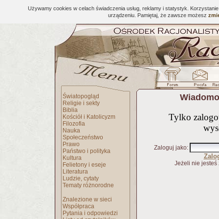
Używamy cookies w celach świadczenia usług, reklamy i statystyk. Korzystani
urządzeniu. Pamiętaj, że zawsze możesz
zmie
Wiadomoś
Światopogląd
Religie i sekty
Biblia
Tylko zalog
Kościół i Katolicyzm
Filozofia
wys
Nauka
Społeczeństwo
Prawo
Zaloguj jako
:
Państwo i polityka
Zalo
Kultura
Jeżeli nie jesteś
Felietony i eseje
Literatura
Ludzie, cytaty
Tematy różnorodne
Znalezione w sieci
Współpraca
Pytania i odpowiedzi