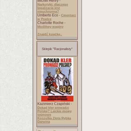
Michel Henry -
Narkotyki: dlaczego
legalizacja jest
nieuchronna?
Umberto Eco -
Cmentarz
w Pradze
Charlotte Roche -
Modlitwy waginy
Znajdź książkę..
Sklepik "Racjonalisty"
Kazimierz Czapiński -
Dokąd kler prowadzi
Polskę? Laickie mowy
sejmowe
Koszulka Złota Rybka
Darwina