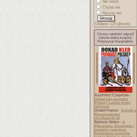
Nie wiem
Chyba nie
Raczej nie
Oddano 120 głosów.
Chcesz wiedzieć więcej?
Zamów dobrą książkę.
Propozycje Racjonalisty:
Kazimierz Czapiński -
Dokąd kler prowadzi
Polskę? Laickie mowy
sejmowe
Anatol France -
Kościół a
Rzeczpospolita
Ars Regia Nr 18
Mariusz Wołos -
O
Piłsudskim, Dmowskim i
zamachu majowym.
Dyplomacja sowiecka