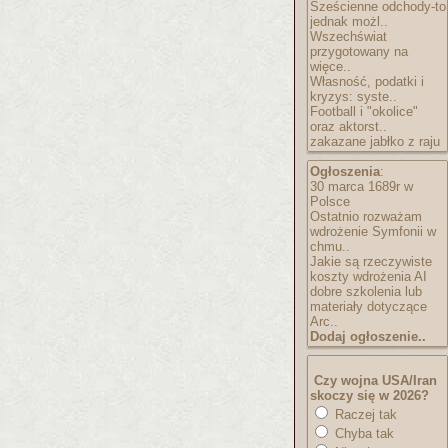
Sześcienne odchody-to
jednak możl..
Wszechświat
przygotowany na
więce..
Własność, podatki i
kryzys: syste..
Football i "okolice"
oraz aktorst..
zakazane jabłko z raju
Ogłoszenia
:
30 marca 1689r w
Polsce
Ostatnio rozważam
wdrożenie Symfonii w
chmu..
Jakie są rzeczywiste
koszty wdrożenia AI
dobre szkolenia lub
materiały dotyczące
Arc..
Dodaj ogłoszenie..
Czy wojna USA/Iran
skoczy się w 2026?
Raczej tak
Chyba tak