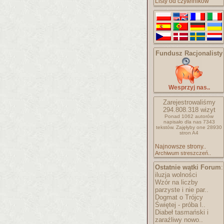
Listy od czytelników
Fundusz Racjonalisty
Wesprzyj nas..
Zarejestrowaliśmy
294.808.318
wizyt
Ponad 1062 autorów
napisało
dla nas 7343
tekstów.
Zajęłyby one 28930
stron A4
Najnowsze strony..
Archiwum streszczeń..
Ostatnie wątki Forum
:
iluzja wolności
Wzór na liczby
parzyste i nie par..
Dogmat o Trójcy
Świętej - próba l..
Diabeł tasmański i
zaraźliwy nowo..