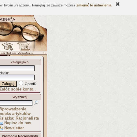
ne w Twoim urządzeniu. Pamiętaj, że zawsze możesz
zmienić te ustawienia
.
Zaloguj jako
:
Hasło
:
OpenID
Załóż sobie konto..
Wyszukaj
Wprowadzenie
Indeks artykułów
Książka: Racjonalista
Napisz do nas
Newsletter
Promocja Racjonalisty