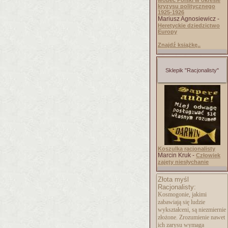
wobec Polski w okresie
kryzysu politycznego
1925-1926
Mariusz Agnosiewicz -
Heretyckie dziedzictwo
Europy
Znajdź książkę..
Sklepik "Racjonalisty"
Koszulka racjonalisty
Marcin Kruk -
Człowiek
zajęty niesłychanie
Złota myśl
Racjonalisty:
Kosmogonie, jakimi
zabawiają się ludzie
wykształceni, są niezmiernie
złożone. Zrozumienie nawet
ich zarysu wymaga