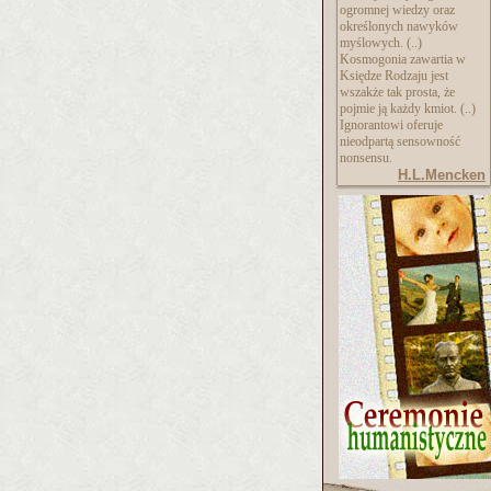
ogromnej wiedzy oraz
określonych nawyków
myślowych. (..)
Kosmogonia zawartia w
Księdze Rodzaju jest
wszakże tak prosta, że
pojmie ją każdy kmiot. (..)
Ignorantowi oferuje
nieodpartą sensowność
nonsensu.
H.L.Mencken