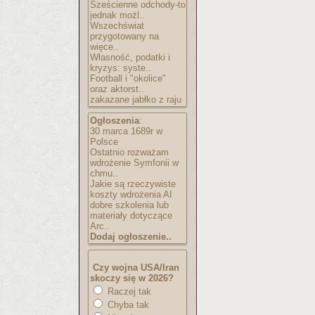
Sześcienne odchody-to
jednak możl..
Wszechświat
przygotowany na
więce..
Własność, podatki i
kryzys: syste..
Football i "okolice"
oraz aktorst..
zakazane jabłko z raju
Ogłoszenia
:
30 marca 1689r w
Polsce
Ostatnio rozważam
wdrożenie Symfonii w
chmu..
Jakie są rzeczywiste
koszty wdrożenia AI
dobre szkolenia lub
materiały dotyczące
Arc..
Dodaj ogłoszenie..
Czy wojna USA/Iran
skoczy się w 2026?
Raczej tak
Chyba tak