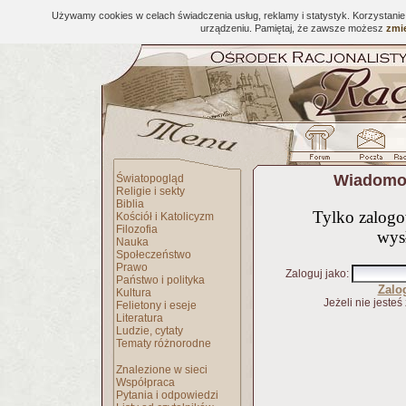
Używamy cookies w celach świadczenia usług, reklamy i statystyk. Korzystani
urządzeniu. Pamiętaj, że zawsze możesz
zmie
Wiadomoś
Światopogląd
Religie i sekty
Biblia
Tylko zalog
Kościół i Katolicyzm
Filozofia
wys
Nauka
Społeczeństwo
Prawo
Zaloguj jako
:
Państwo i polityka
Zalo
Kultura
Jeżeli nie jesteś
Felietony i eseje
Literatura
Ludzie, cytaty
Tematy różnorodne
Znalezione w sieci
Współpraca
Pytania i odpowiedzi