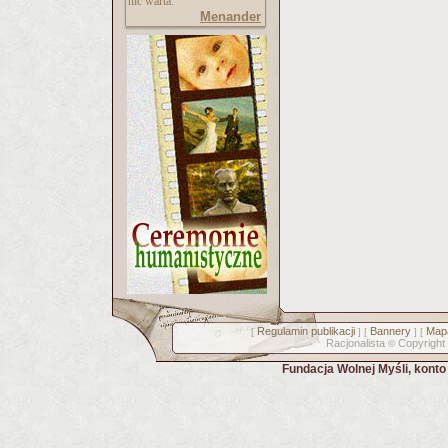
nic warta."
Menander
Regulamin publikacji
Bannery
Mapa
[
] [
] [
Racjonalista
Copyright
©
Fundacja Wolnej Myśli, kont