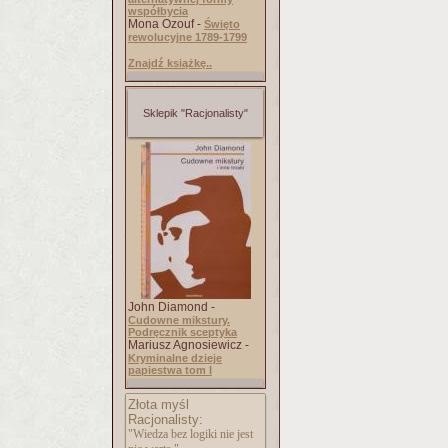
współbycia
Mona Ozouf -
Święto
rewolucyjne 1789-1799
Znajdź książkę..
Sklepik "Racjonalisty"
John Diamond -
Cudowne mikstury.
Podręcznik sceptyka
Mariusz Agnosiewicz -
Kryminalne dzieje
papiestwa tom I
Złota myśl
Racjonalisty:
"Wiedza bez logiki nie jest