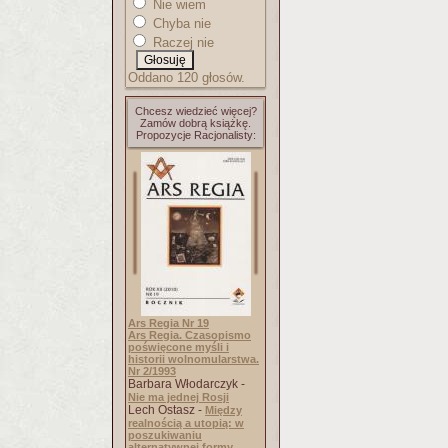
Nie wiem
Chyba nie
Raczej nie
Oddano 120 głosów.
Chcesz wiedzieć więcej?
Zamów dobrą książkę.
Propozycje Racjonalisty:
Ars Regia Nr 19
Ars Regia. Czasopismo
poświęcone myśli i
historii wolnomularstwa.
Nr 2/1993
Barbara Włodarczyk -
Nie ma jednej Rosji
Lech Ostasz -
Między
realnością a utopią: w
poszukiwaniu
alternatywnej formy