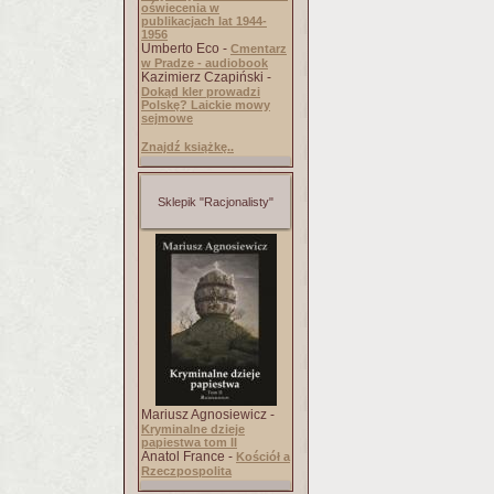
oświecenia w
publikacjach lat 1944-
1956
Umberto Eco -
Cmentarz
w Pradze - audiobook
Kazimierz Czapiński -
Dokąd kler prowadzi
Polskę? Laickie mowy
sejmowe
Znajdź książkę..
Sklepik "Racjonalisty"
Mariusz Agnosiewicz -
Kryminalne dzieje
papiestwa tom II
Anatol France -
Kościół a
Rzeczpospolita