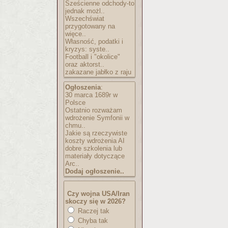
Sześcienne odchody-to
jednak możl..
Wszechświat
przygotowany na
więce..
Własność, podatki i
kryzys: syste..
Football i "okolice"
oraz aktorst..
zakazane jabłko z raju
Ogłoszenia
:
30 marca 1689r w
Polsce
Ostatnio rozważam
wdrożenie Symfonii w
chmu..
Jakie są rzeczywiste
koszty wdrożenia AI
dobre szkolenia lub
materiały dotyczące
Arc..
Dodaj ogłoszenie..
Czy wojna USA/Iran
skoczy się w 2026?
Raczej tak
Chyba tak