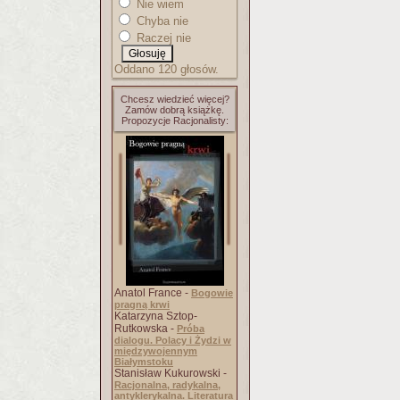
Nie wiem
Chyba nie
Raczej nie
Oddano 120 głosów.
Chcesz wiedzieć więcej?
Zamów dobrą książkę.
Propozycje Racjonalisty:
Anatol France -
Bogowie
pragną krwi
Katarzyna Sztop-
Rutkowska -
Próba
dialogu. Polacy i Żydzi w
międzywojennym
Białymstoku
Stanisław Kukurowski -
Racjonalna, radykalna,
antyklerykalna. Literatura