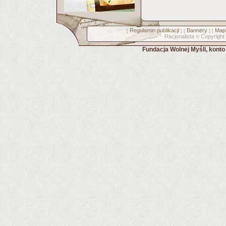
Regulamin publikacji
Bannery
Mapa
[
] [
] [
Racjonalista
Copyright
©
Fundacja Wolnej Myśli, kont