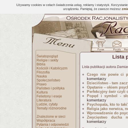
Używamy cookies w celach świadczenia usług, reklamy i statystyk. Korzystani
urządzeniu. Pamiętaj, że zawsze możesz
zmie
Lista 
Światopogląd
Religie i sekty
Biblia
Lista publikacji autora
Damia
Kościół i Katolicyzm
Filozofia
Czego nie powie ci p
Nauka
komentarzy
Społeczeństwo
Dzieciństwo - tam zacz
Prawo
Opętanie – okiem psyc
Państwo i polityka
Perfekcyjny świr czyli 
Kultura
Popęd i symbol - sł
Felietony i eseje
komentarzy
Literatura
Ludzie, cytaty
Psychopata, kto to taki
Tematy różnorodne
Religia jako nerwica, n
Wprowadzenie do psyc
Znalezione w sieci
Zwycięstwo ducha n
Współpraca
komentarzy
Pytania i odpowiedzi