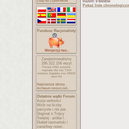
Listy od czytelników
Razem: 9 tekstów
Pokaż listę chronologicz
Fundusz Racjonalisty
Wesprzyj nas..
Zarejestrowaliśmy
295.322.156
wizyt
Ponad 1062 autorów
napisało
dla nas 7343
tekstów.
Zajęłyby one 28930
stron A4
Najnowsze strony..
Archiwum streszczeń..
Ostatnie wątki Forum
:
iluzja wolności
Wzór na liczby
parzyste i nie par..
Dogmat o Trójcy
Świętej - próba l..
Diabeł tasmański i
zaraźliwy nowo..