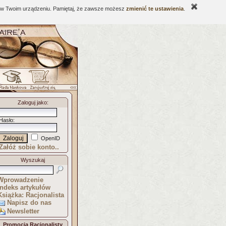
ne w Twoim urządzeniu. Pamiętaj, że zawsze możesz
zmienić te ustawienia
.
Zaloguj jako
:
Hasło
:
OpenID
Załóż sobie konto..
Wyszukaj
Wprowadzenie
Indeks artykułów
Książka: Racjonalista
Napisz do nas
Newsletter
Promocja Racjonalisty