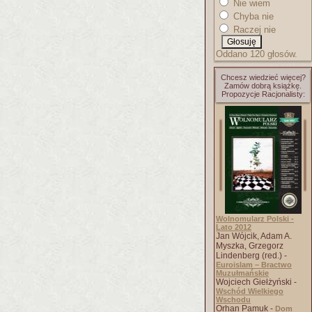
Nie wiem
Chyba nie
Raczej nie
Oddano 120 głosów.
Chcesz wiedzieć więcej?
Zamów dobrą książkę.
Propozycje Racjonalisty:
Wolnomularz Polski -
Lato 2012
Jan Wójcik, Adam A.
Myszka, Grzegorz
Lindenberg (red.) -
Euroislam – Bractwo
Muzułmańskie
Wojciech Giełżyński -
Wschód Wielkiego
Wschodu
Orhan Pamuk -
Dom