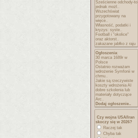
Sześcienne odchody-to
jednak możl..
Wszechświat
przygotowany na
więce..
Własność, podatki i
kryzys: syste..
Football i "okolice"
oraz aktorst..
zakazane jabłko z raju
Ogłoszenia
:
30 marca 1689r w
Polsce
Ostatnio rozważam
wdrożenie Symfonii w
chmu..
Jakie są rzeczywiste
koszty wdrożenia AI
dobre szkolenia lub
materiały dotyczące
Arc..
Dodaj ogłoszenie..
Czy wojna USA/Iran
skoczy się w 2026?
Raczej tak
Chyba tak