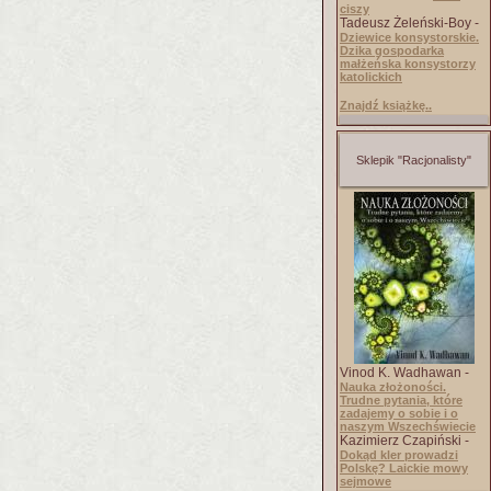
ciszy
Tadeusz Żeleński-Boy -
Dziewice konsystorskie.
Dzika gospodarka
małżeńska konsystorzy
katolickich
Znajdź książkę..
Sklepik "Racjonalisty"
Vinod K. Wadhawan -
Nauka złożoności.
Trudne pytania, które
zadajemy o sobie i o
naszym Wszechświecie
Kazimierz Czapiński -
Dokąd kler prowadzi
Polskę? Laickie mowy
sejmowe