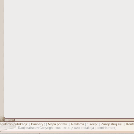
egulamin publikacji
Bannery
Mapa portalu
Reklama
Sklep
Zarejestruj się
Konta
] [
] [
] [
] [
] [
] [
Racjonalista
Copyright
redakcja
administrator
©
2000-2018 (e-mail:
|
)