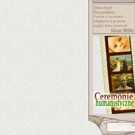
Złota myśl
Racjonalisty:
Prawda w kwestiach
religijnych to po postu
pogląd, który przetrwał.
Oscar Wilde
R
[