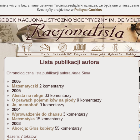
tanie z witryny bez zmiany ustawień Twojej przeglądarki oznacza, że będą one umieszcza
Szczegóły znajdziesz w
Polityce Cookies
Lista publikacji autora
Chronologiczna lista publikacji autora
Anna Słota
2006
Matematyczki
2 komentarzy
2005
Ateista na religii
33 komentarzy
O prawach pojemników na płody
9 komentarzy
Ja, memobot!
9 komentarzy
2004
Wprowadzenie do chaosu
3 komentarzy
Matematyka
15 komentarzy
2003
Aborcja: Głos kobiety
55 komentarzy
Razem: 7 tekstów