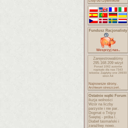
Listy od czytelników
Fundusz Racjonalisty
Wesprzyj nas..
Zarejestrowaliśmy
295.168.209
wizyt
Ponad 1062 autorów
napisało
dla nas 7343
tekstów.
Zajęłyby one 28930
stron A4
Najnowsze strony..
Archiwum streszczeń..
Ostatnie wątki Forum
:
iluzja wolności
Wzór na liczby
parzyste i nie par..
Dogmat o Trójcy
Świętej - próba l..
Diabeł tasmański i
zaraźliwy nowo..