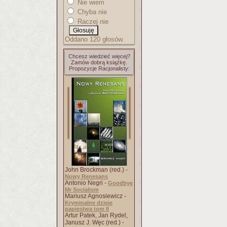
Nie wiem
Chyba nie
Raczej nie
Oddano 120 głosów.
Chcesz wiedzieć więcej?
Zamów dobrą książkę.
Propozycje Racjonalisty:
John Brockman (red.) -
Nowy Renesans
Antonio Negri -
Goodbye
Mr Socialism
Mariusz Agnosiewicz -
Kryminalne dzieje
papiestwa tom II
Artur Patek, Jan Rydel,
Janusz J. Węc (red.) -