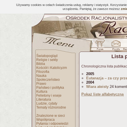
Używamy cookies w celach świadczenia usług, reklamy i statystyk. Korzystani
urządzeniu. Pamiętaj, że zawsze możesz
zmie
Lista 
Światopogląd
Religie i sekty
Biblia
Chronologiczna lista publikac
Kościół i Katolicyzm
Filozofia
2005
Nauka
Eutanazja – za czy prz
Społeczeństwo
2004
Prawo
Wiara ateisty
24 koment
Państwo i polityka
Kultura
Pokaż listę alfabetyczną
Felietony i eseje
Literatura
Ludzie, cytaty
Tematy różnorodne
Znalezione w sieci
Współpraca
Pytania i odpowiedzi