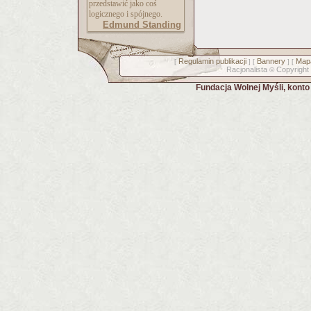
przedstawić jako coś
logicznego i spójnego.
Edmund Standing
Regulamin publikacji
Bannery
Mapa
[
] [
] [
Racjonalista
Copyright
©
Fundacja Wolnej Myśli, kont