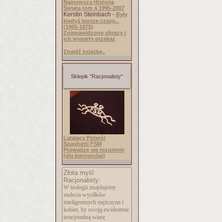
Najnowsza Historia
Świata tom 4 1995-2007
Kerstin Steinbach -
Były
kiedyś lepsze czasy...
(1965-1975)
Znienawidzone obrazy i
ich wyparty przekaz
Znajdź książkę..
Sklepik "Racjonalisty"
Latający Potwór
Spaghetti FSM
Prowadzę się rozumnie
(dla kierowców)
Złota myśl
Racjonalisty:
W teologii znajdujemy
stulecia wysiłków
inteligentnych mężczyzn i
kobiet, by swoją ewidentnie
irracjonalną wiarę