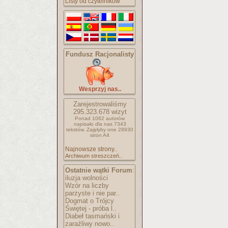
Listy od czytelników
Fundusz Racjonalisty
Wesprzyj nas..
Zarejestrowaliśmy
295.323.678
wizyt
Ponad 1062 autorów
napisało
dla nas 7343
tekstów.
Zajęłyby one 28930
stron A4
Najnowsze strony..
Archiwum streszczeń..
Ostatnie wątki Forum
:
iluzja wolności
Wzór na liczby
parzyste i nie par..
Dogmat o Trójcy
Świętej - próba l..
Diabeł tasmański i
zaraźliwy nowo..