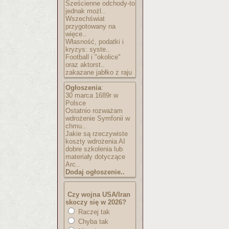
Sześcienne odchody-to
jednak możl..
Wszechświat
przygotowany na
więce..
Własność, podatki i
kryzys: syste..
Football i "okolice"
oraz aktorst..
zakazane jabłko z raju
Ogłoszenia
:
30 marca 1689r w
Polsce
Ostatnio rozważam
wdrożenie Symfonii w
chmu..
Jakie są rzeczywiste
koszty wdrożenia AI
dobre szkolenia lub
materiały dotyczące
Arc..
Dodaj ogłoszenie..
Czy wojna USA/Iran
skoczy się w 2026?
Raczej tak
Chyba tak