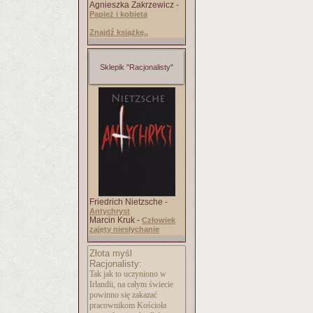
Agnieszka Zakrzewicz -
Papież i kobieta
Znajdź książkę..
Sklepik "Racjonalisty"
Friedrich Nietzsche -
Antychryst
Marcin Kruk -
Człowiek
zajęty niesłychanie
Złota myśl
Racjonalisty:
Tak jak to uczyniono w
Irlandii, na całym świecie
powinno się zakazać
pracownikom Kościoła