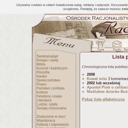
Używamy cookies w celach świadczenia usług, reklamy i statystyk. Korzystani
urządzeniu. Pamiętaj, że zawsze możesz
zmie
Lista 
Światopogląd
Religie i sekty
Biblia
Chronologiczna lista publikac
Kościół i Katolicyzm
Filozofia
2008
Nauka
Kowal mitu
3 komentar
Społeczeństwo
2002 lub wcześniej
Prawo
Apostoł Piotr o celibac
Państwo i polityka
Nieślubne dziecko Boż
Kultura
Felietony i eseje
Pokaż listę alfabetyczną
Literatura
Ludzie, cytaty
Tematy różnorodne
Znalezione w sieci
Współpraca
Pytania i odpowiedzi