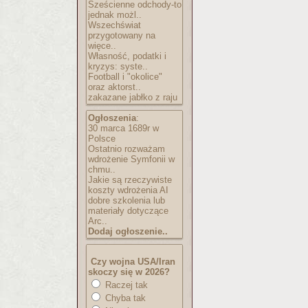
Sześcienne odchody-to
jednak możl..
Wszechświat
przygotowany na
więce..
Własność, podatki i
kryzys: syste..
Football i "okolice"
oraz aktorst..
zakazane jabłko z raju
Ogłoszenia
:
30 marca 1689r w
Polsce
Ostatnio rozważam
wdrożenie Symfonii w
chmu..
Jakie są rzeczywiste
koszty wdrożenia AI
dobre szkolenia lub
materiały dotyczące
Arc..
Dodaj ogłoszenie..
Czy wojna USA/Iran
skoczy się w 2026?
Raczej tak
Chyba tak