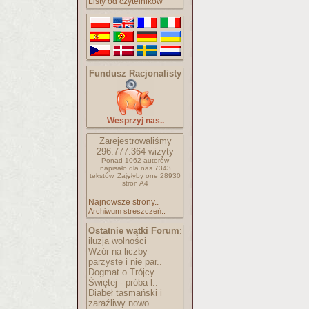
Listy od czytelników
Fundusz Racjonalisty
Wesprzyj nas..
Zarejestrowaliśmy
296.777.364
wizyty
Ponad 1062 autorów
napisało
dla nas 7343
tekstów.
Zajęłyby one 28930
stron A4
Najnowsze strony..
Archiwum streszczeń..
Ostatnie wątki Forum
:
iluzja wolności
Wzór na liczby
parzyste i nie par..
Dogmat o Trójcy
Świętej - próba l..
Diabeł tasmański i
zaraźliwy nowo..