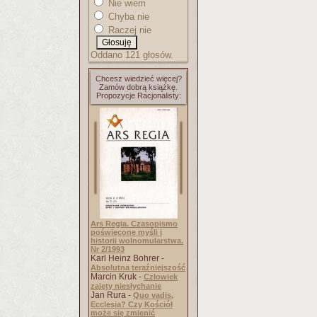
Nie wiem
Chyba nie
Raczej nie
Oddano 121 głosów.
Chcesz wiedzieć więcej?
Zamów dobrą książkę.
Propozycje Racjonalisty:
Ars Regia. Czasopismo
poświęcone myśli i
historii wolnomularstwa.
Nr 2/1993
Karl Heinz Bohrer -
Absolutna teraźniejszość
Marcin Kruk -
Człowiek
zajęty niesłychanie
Jan Rura -
Quo vadis,
Ecclesia? Czy Kościół
może się zmienić