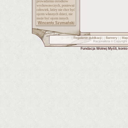
prowadzenia ośrodków
wychowawczych, ponieważ
człowiek, który nie chce być
ojcem własnych dzieci, nie
może być ojcem innych.
Wincenty Szymański
Regulamin publikacji
Bannery
Mapa
[
] [
] [
Racjonalista
Copyright
©
Fundacja Wolnej Myśli, kont