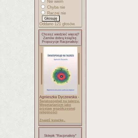
Nie wiem
Chyba nie
Raczej nie
Oddano 121 głosów.
Chcesz wiedzieć więcej?
Zamów dobrą książkę.
Propozycje Racjonalisty:
Agnieszka Dyczewska -
Światopogląd na talerzu.
Wegetarianizm jako
przejaw współczesnej
religijności
Znajdź książkę..
Sklepik "Racjonalisty"