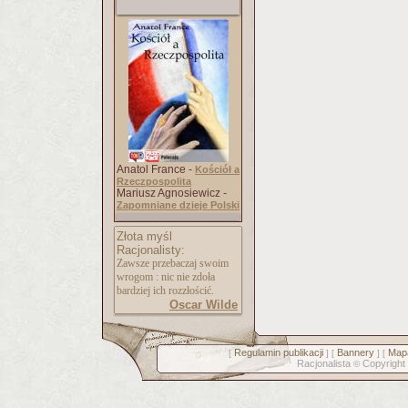
Anatol France -
Kościół a
Rzeczpospolita
Mariusz Agnosiewicz -
Zapomniane dzieje Polski
Złota myśl
Racjonalisty:
Zawsze przebaczaj swoim
wrogom : nic nie zdoła
bardziej ich rozzłościć.
Oscar Wilde
Regulamin publikacji
Bannery
Mapa
[
] [
] [
Racjonalista
Copyright
©