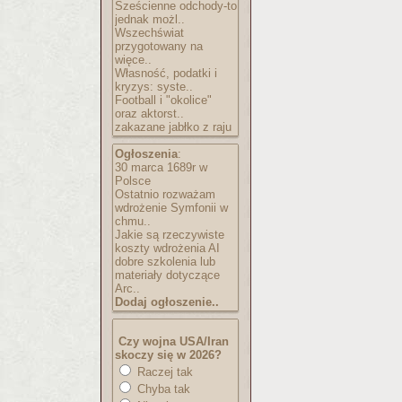
Sześcienne odchody-to
jednak możl..
Wszechświat
przygotowany na
więce..
Własność, podatki i
kryzys: syste..
Football i "okolice"
oraz aktorst..
zakazane jabłko z raju
Ogłoszenia
:
30 marca 1689r w
Polsce
Ostatnio rozważam
wdrożenie Symfonii w
chmu..
Jakie są rzeczywiste
koszty wdrożenia AI
dobre szkolenia lub
materiały dotyczące
Arc..
Dodaj ogłoszenie..
Czy wojna USA/Iran
skoczy się w 2026?
Raczej tak
Chyba tak