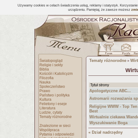
Używamy cookies w celach świadczenia usług, reklamy i statystyk. Korzystani
urządzeniu. Pamiętaj, że zawsze możesz
zmie
Tematy różnorodne
Wirt
Światopogląd
»
Religie i sekty
Biblia
Wirt
Kościół i Katolicyzm
Filozofia
Nauka
Tytuł strony
Społeczeństwo
Apologetyczne ABC...
Prawo
Państwo i polityka
Astromarii rozważania s
Kultura
Felietony i eseje
Religijne WWW - Top Ten c
Literatura
Best
Ludzie, cytaty
Tematy różnorodne
Wirtualnie ciekawa Wand
Wyszukiwanie Boga
Znalezione w sieci
Współpraca
« Dział nadrzędny
Pytania i odpowiedzi