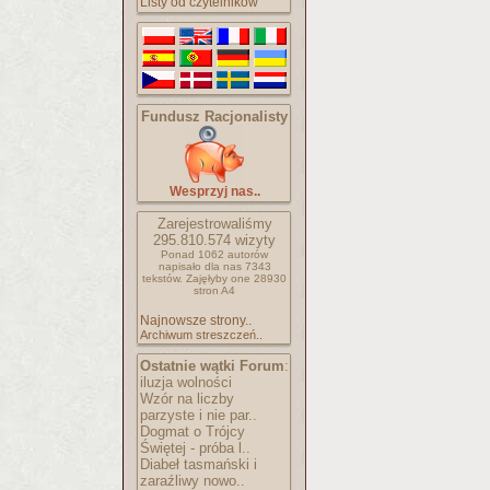
Listy od czytelników
Fundusz Racjonalisty
Wesprzyj nas..
Zarejestrowaliśmy
295.810.574
wizyty
Ponad 1062 autorów
napisało
dla nas 7343
tekstów.
Zajęłyby one 28930
stron A4
Najnowsze strony..
Archiwum streszczeń..
Ostatnie wątki Forum
:
iluzja wolności
Wzór na liczby
parzyste i nie par..
Dogmat o Trójcy
Świętej - próba l..
Diabeł tasmański i
zaraźliwy nowo..